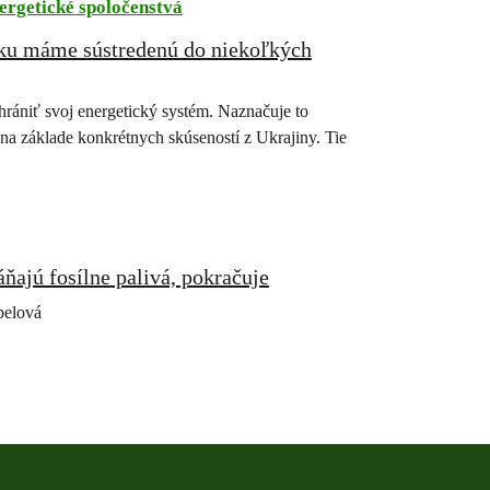
ergetické spoločenstvá
tiku máme sústredenú do niekoľkých
rániť svoj energetický systém. Naznačuje to
na základe konkrétnych skúseností z Ukrajiny. Tie
ňajú fosílne palivá, pokračuje
belová