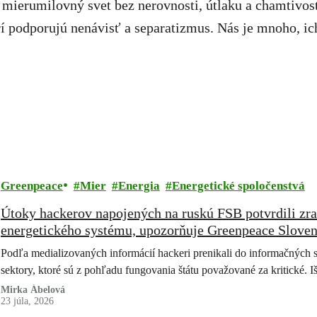
 mierumilovný svet bez nerovnosti, útlaku a chamtivos
í podporujú nenávisť a separatizmus. Nás je mnoho, ic
Greenpeace
Mier
Energia
Energetické spoločenstvá
Útoky hackerov napojených na ruskú FSB potvrdili zra
energetického systému, upozorňuje Greenpeace Sloven
zdroje sú cestou z krízy.
Podľa medializovaných informácií hackeri prenikali do informačných sy
sektory, ktoré sú z pohľadu fungovania štátu považované za kritické. 
Mirka Ábelová
23 júla, 2026