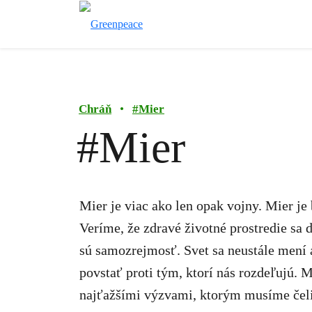
Chráň
•
#
Mier
#Mier
Mier je viac ako len opak vojny. Mier je
Veríme, že zdravé životné prostredie sa
sú samozrejmosť. Svet sa neustále mení
povstať proti tým, ktorí nás rozdeľujú.
najťažšími výzvami, ktorým musíme čeliť