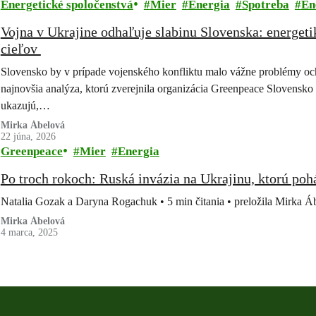
Energetické spoločenstvá
Mier
Energia
Spotreba
En
Vojna v Ukrajine odhaľuje slabinu Slovenska: energe
cieľov
Slovensko by v prípade vojenského konfliktu malo vážne problémy och
najnovšia analýza, ktorú zverejnila organizácia Greenpeace Slovensko 
ukazujú,…
Mirka Ábelová
22 júna, 2026
Greenpeace
Mier
Energia
Po troch rokoch: Ruská invázia na Ukrajinu, ktorú pohá
Natalia Gozak a Daryna Rogachuk • 5 min čitania • preložila Mirka Á
Mirka Ábelová
4 marca, 2025