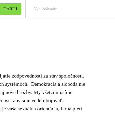
DARUJ
Vyh
jatie zodpovednosti za stav spoločnosti.
ých systémoch.
Demokracia a sloboda nie
 aj nové hrozby. My všetci musíme
čnosť, aby sme vedeli bojovať s
je vaša sexuálna orientácia, farba pleti,