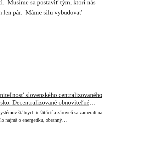
ti.
Musíme sa postaviť tým, ktorí nás
h len pár.
Máme silu vybudovať
niteľnosť slovenského centralizovaného
sko. Decentralizované obnoviteľné
stémov štátnych inštitúcií a zároveň sa zamerali na
Išlo najmä o energetiku, obranný…