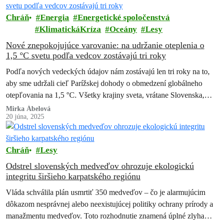
Chráň
Energia
Energetické spoločenstvá
KlimatickáKríza
Oceány
Lesy
Nové znepokojujúce varovanie: na udržanie oteplenia o
1,5 °C svetu podľa vedcov zostávajú tri roky
Podľa nových vedeckých údajov nám zostávajú len tri roky na to,
aby sme udržali cieľ Parížskej dohody o obmedzení globálneho
otepľovania na 1,5 °C. Všetky krajiny sveta, vrátane Slovenska,
musia…
Mirka Ábelová
20 júna, 2025
Chráň
Lesy
Odstrel slovenských medveďov ohrozuje ekologickú
integritu širšieho karpatského regiónu
Vláda schválila plán usmrtiť 350 medveďov – čo je alarmujúcim
dôkazom nesprávnej alebo neexistujúcej politiky ochrany prírody a
manažmentu medveďov. Toto rozhodnutie znamená úplné zlyhanie