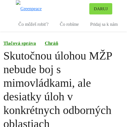
Pr
DARUJ
Ponuka
Čo môžeš robiť?
Čo robíme
Pridaj sa k nám
Tlačová správa
Chráň
Skutočnou úlohou MŽP
nebude boj s
mimovládkami, ale
desiatky úloh v
konkrétnych odborných
oblastiach