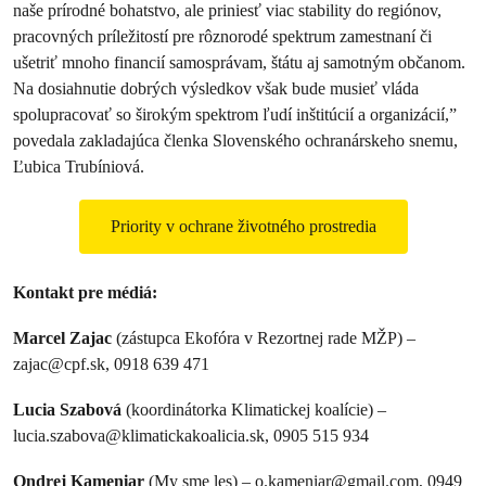
naše prírodné bohatstvo, ale priniesť viac stability do regiónov,
pracovných príležitostí pre rôznorodé spektrum zamestnaní či
ušetriť mnoho financií samosprávam, štátu aj samotným občanom.
Na dosiahnutie dobrých výsledkov však bude musieť vláda
spolupracovať so širokým spektrom ľudí inštitúcií a organizácií,”
povedala zakladajúca členka Slovenského ochranárskeho snemu,
Ľubica Trubíniová.
Priority v ochrane životného prostredia
Kontakt pre médiá:
Marcel Zajac
(zástupca Ekofóra v Rezortnej rade MŽP) –
zajac@cpf.sk
, 0918 639 471
Lucia Szabová
(koordinátorka Klimatickej koalície) –
lucia.szabova@klimatickakoalicia.sk
, 0905 515 934
Ondrej Kameniar
(My sme les) –
o.kameniar@gmail.com
, 0949