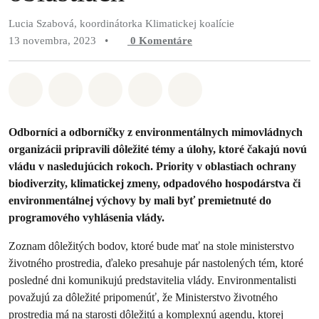
Lucia Szabová, koordinátorka Klimatickej koalície
13 novembra, 2023
•
0
Komentáre
Zdieľať na Whatsapp
Zdieľať na Facebook
Zdieľať na Twitter
Zdieľať prostredníctvom Em
Share on Bluesky
Odborníci a odborníčky z environmentálnych mimovládnych
organizácii pripravili dôležité témy a úlohy, ktoré čakajú novú
vládu v nasledujúcich rokoch. Priority v oblastiach ochrany
biodiverzity, klimatickej zmeny, odpadového hospodárstva či
environmentálnej výchovy by mali byť premietnuté do
programového vyhlásenia vlády.
Zoznam dôležitých bodov, ktoré bude mať na stole ministerstvo
životného prostredia, ďaleko presahuje pár nastolených tém, ktoré
posledné dni komunikujú predstavitelia vlády. Environmentalisti
považujú za dôležité pripomenúť, že Ministerstvo životného
prostredia má na starosti dôležitú a komplexnú agendu, ktorej