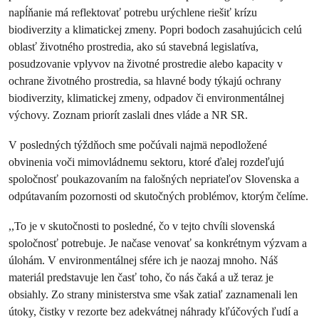
napĺňanie má reflektovať potrebu urýchlene riešiť krízu
biodiverzity a klimatickej zmeny. Popri bodoch zasahujúcich celú
oblasť životného prostredia, ako sú stavebná legislatíva,
posudzovanie vplyvov na životné prostredie alebo kapacity v
ochrane životného prostredia, sa hlavné body týkajú ochrany
biodiverzity, klimatickej zmeny, odpadov či environmentálnej
výchovy. Zoznam priorít zaslali dnes vláde a NR SR.
V posledných týždňoch sme počúvali najmä nepodložené
obvinenia voči mimovládnemu sektoru, ktoré ďalej rozdeľujú
spoločnosť poukazovaním na falošných nepriateľov Slovenska a
odpútavaním pozornosti od skutočných problémov, ktorým čelíme.
,,To je v skutočnosti to posledné, čo v tejto chvíli slovenská
spoločnosť potrebuje. Je načase venovať sa konkrétnym výzvam a
úlohám. V environmentálnej sfére ich je naozaj mnoho. Náš
materiál predstavuje len časť toho, čo nás čaká a už teraz je
obsiahly. Zo strany ministerstva sme však zatiaľ zaznamenali len
útoky, čistky v rezorte bez adekvátnej náhrady kľúčových ľudí a