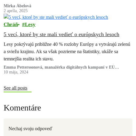
slovenského ministerstva životného prostredia pod…
Mirka Ábelová
2 apríla, 2025
Chráň
Lesy
5 vecí, ktoré by ste mali vedieť o európskych lesoch
Lesy pokrývajú približne 40 % rozlohy Európy a vytvárajú zelenú
a sviežu krajinu. Ak sa však pozrieme na štatistiky, ukáže sa
temnejšia realita ich stavu.
Emma Petterssonová, manažérka digitálnych kampaní v EÚ
Greenpeace
10 mája, 2024
See all posts
Komentáre
Nechaj svoju odpoveď