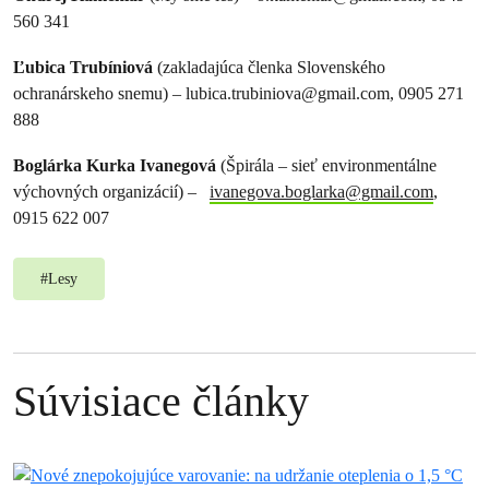
560 341
Ľubica Trubíniová
(zakladajúca členka Slovenského
ochranárskeho snemu) –
lubica.trubiniova@gmail.com
, 0905 271
888
Boglárka Kurka Ivanegová
(Špirála – sieť environmentálne
výchovných organizácií) –
ivanegova.boglarka@gmail.com
,
0915 622 007
#
Lesy
Súvisiace články