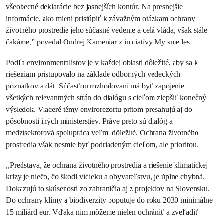
všeobecné deklarácie bez jasnejších kontúr. Na presnejšie
informácie, ako mieni pristúpiť k závažným otázkam ochrany
životného prostredie jeho súčasné vedenie a celá vláda, však stále
čakáme,” povedal Ondrej Kameniar z iniciatívy My sme les.
Podľa environmentalistov je v každej oblasti dôležité, aby sa k
riešeniam pristupovalo na základe odborných vedeckých
poznatkov a dát. Súčasťou rozhodovaní má byť zapojenie
všetkých relevantných strán do dialógu s cieľom zlepšiť konečný
výsledok. Viaceré témy envirorezortu pritom presahujú aj do
pôsobnosti iných ministerstiev. Práve preto sú dialóg a
medzisektorová spolupráca veľmi dôležité. Ochrana životného
prostredia však nesmie byť podriadeným cieľom, ale prioritou.
,,Predstava, že ochrana životného prostredia a riešenie klimatickej
krízy je niečo, čo škodí vidieku a obyvateľstvu, je úplne chybná.
Dokazujú to skúsenosti zo zahraničia aj z projektov na Slovensku.
Do ochrany klímy a biodiverzity poputuje do roku 2030 minimálne
15 miliárd eur. Vďaka nim môžeme nielen ochrániť a zveľadiť