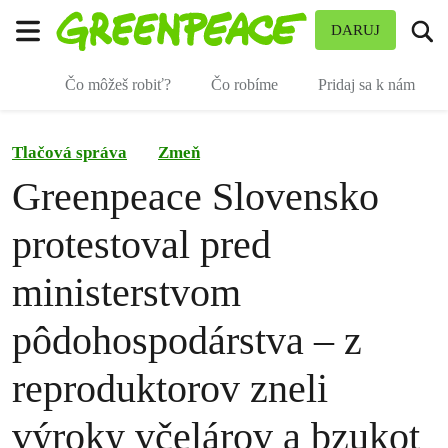
Pr
DARUJ
Ponuka
Čo môžeš robiť?
Čo robíme
Pridaj sa k nám
Tlačová správa
Zmeň
Greenpeace Slovensko
protestoval pred
ministerstvom
pôdohospodárstva – z
reproduktorov zneli
výroky včelárov a bzukot