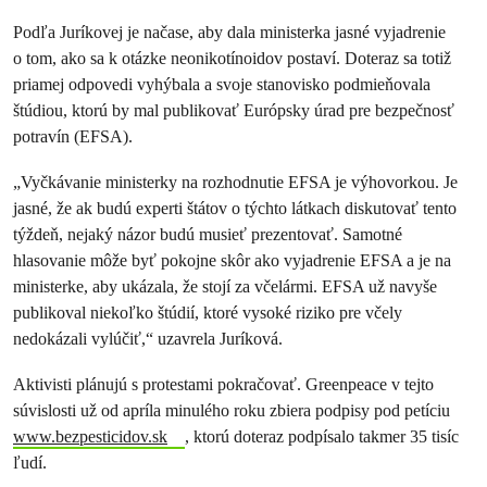
Podľa Juríkovej je načase, aby dala ministerka jasné vyjadrenie
o tom, ako sa k otázke neonikotínoidov postaví. Doteraz sa totiž
priamej odpovedi vyhýbala a svoje stanovisko podmieňovala
štúdiou, ktorú by mal publikovať Európsky úrad pre bezpečnosť
potravín (EFSA).
„Vyčkávanie ministerky na rozhodnutie EFSA je výhovorkou. Je
jasné, že ak budú experti štátov o týchto látkach diskutovať tento
týždeň, nejaký názor budú musieť prezentovať. Samotné
hlasovanie môže byť pokojne skôr ako vyjadrenie EFSA a je na
ministerke, aby ukázala, že stojí za včelármi. EFSA už navyše
publikoval niekoľko štúdií, ktoré vysoké riziko pre včely
nedokázali vylúčiť,“ uzavrela Juríková.
Aktivisti plánujú s protestami pokračovať. Greenpeace v tejto
súvislosti už od apríla minulého roku zbiera podpisy pod petíciu
www.bezpesticidov.sk
, ktorú doteraz podpísalo takmer 35 tisíc
ľudí.