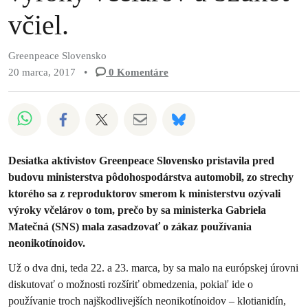
včiel.
Greenpeace Slovensko
20 marca, 2017
•
0
Komentáre
Zdieľať na Whatsapp
Zdieľať na Facebook
Zdieľať na Twitter
Zdieľať prostredníctvom Em
Share on Bluesky
Desiatka aktivistov Greenpeace Slovensko pristavila pred
budovu ministerstva pôdohospodárstva automobil, zo strechy
ktorého sa z reproduktorov smerom k ministerstvu ozývali
výroky včelárov o tom, prečo by sa ministerka Gabriela
Matečná (SNS) mala zasadzovať o zákaz používania
neonikotínoidov.
Už o dva dni, teda 22. a 23. marca, by sa malo na európskej úrovni
diskutovať o možnosti rozšíriť obmedzenia, pokiaľ ide o
používanie troch najškodlivejších neonikotínoidov – klotianidín,