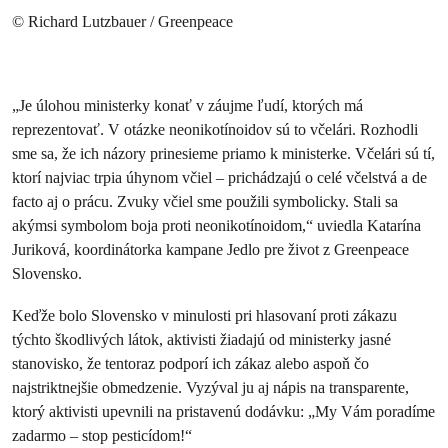
© Richard Lutzbauer / Greenpeace
„Je úlohou ministerky konať v záujme ľudí, ktorých má
reprezentovať. V otázke neonikotínoidov sú to včelári. Rozhodli
sme sa, že ich názory prinesieme priamo k ministerke. Včelári sú tí,
ktorí najviac trpia úhynom včiel – prichádzajú o celé včelstvá a de
facto aj o prácu. Zvuky včiel sme použili symbolicky. Stali sa
akýmsi symbolom boja proti neonikotínoidom,“ uviedla Katarína
Juriková, koordinátorka kampane Jedlo pre život z Greenpeace
Slovensko.
Keďže bolo Slovensko v minulosti pri hlasovaní proti zákazu
týchto škodlivých látok, aktivisti žiadajú od ministerky jasné
stanovisko, že tentoraz podporí ich zákaz alebo aspoň čo
najstriktnejšie obmedzenie. Vyzýval ju aj nápis na transparente,
ktorý aktivisti upevnili na pristavenú dodávku: „My Vám poradíme
zadarmo – stop pesticídom!“