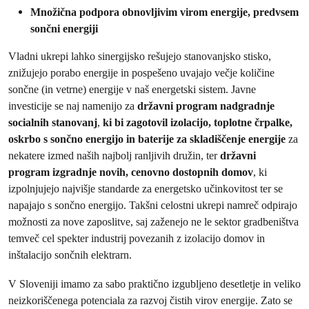
Množična podpora obnovljivim virom energije, predvsem
sončni energiji
Vladni ukrepi lahko sinergijsko rešujejo stanovanjsko stisko,
znižujejo porabo energije in pospešeno uvajajo večje količine
sončne (in vetrne) energije v naš energetski sistem. Javne
investicije se naj namenijo za
državni program nadgradnje
socialnih stanovanj
,
ki bi zagotovil izolacijo, toplotne črpalke,
oskrbo s sončno energijo in baterije za skladiščenje energije
za
nekatere izmed naših najbolj ranljivih družin, ter
državni
program
izgradnje novih, cenovno dostopnih domov
, ki
izpolnjujejo najvišje standarde za energetsko učinkovitost ter se
napajajo s sončno energijo. Takšni celostni ukrepi namreč odpirajo
možnosti za nove zaposlitve, saj zaženejo ne le sektor gradbeništva
temveč cel spekter industrij povezanih z izolacijo domov in
inštalacijo sončnih elektrarn.
V Sloveniji imamo za sabo praktično izgubljeno desetletje in veliko
neizkoriščenega potenciala za razvoj čistih virov energije. Zato se