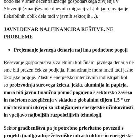
bodo šle v smer decentralizacije gospodarskega življenja v
Sloveniji (zmanjševanje dnevnih migracij v Ljubljano, uvajanje
fleksibilnih oblik dela tudi v javnih sektorjih…).
JAVNI DENAR NAJ FINANCIRA REŠITVE, NE
PROBLEME
Prejemanje javnega denarja naj ima podnebne pogoji
Reševanje gospodarstva z zajetnimi količinami javnega denarja ne
sme biti prazen ček za podjetja. Financiranje mora imeti tudi jasne
okoljske pogoje. Zlasti v energetsko intenzivnih industrijah kot
so
proizvodnja surovega železa, jekla, aluminija in papirja,
mora biti javno-finančna pomoč pogojena s sektorsko
zavezo
in načrtom razogličenja v s
kladu z globalnim ciljem 1.5 °
ter
načrtovanimi ukrepi za izboljšanjem energetske učinkovitosti
in vpeljavo najboljših razpoložljivih tehnologij
.
Sektor
gradbeništva pa je potrebno prioritetno povezati s
projekti (nad)gradnje železniške infrastrukture in energetske