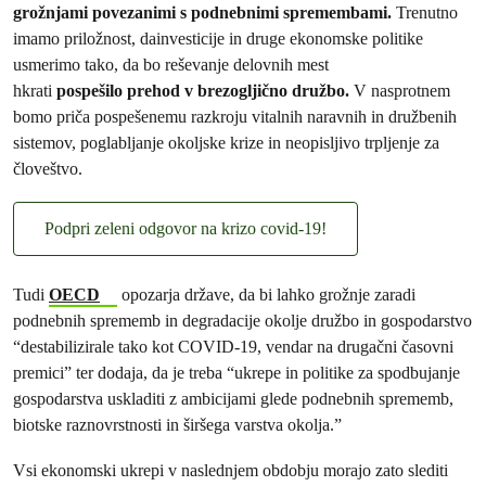
grožnjami povezanimi s podnebnimi spremembami.
Trenutno
imamo priložnost, dainvesticije in druge ekonomske politike
usmerimo tako, da bo reševanje delovnih mest
hkrati
pospešilo prehod v brezogljično družbo.
V nasprotnem
bomo priča pospešenemu razkroju vitalnih naravnih in družbenih
sistemov, poglabljanje okoljske krize in neopisljivo trpljenje za
človeštvo.
Podpri zeleni odgovor na krizo covid-19!
Tudi
OECD
opozarja države, da bi lahko grožnje zaradi
podnebnih sprememb in degradacije okolje družbo in gospodarstvo
“destabilizirale tako kot COVID-19, vendar na drugačni časovni
premici” ter dodaja, da je treba “ukrepe in politike za spodbujanje
gospodarstva uskladiti z ambicijami glede podnebnih sprememb,
biotske raznovrstnosti in širšega varstva okolja.”
Vsi ekonomski ukrepi v naslednjem obdobju morajo zato slediti