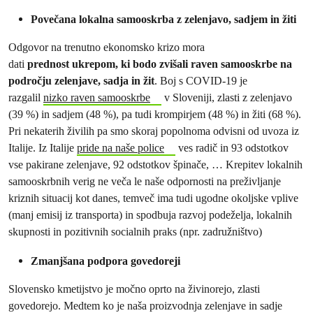
Povečana lokalna samooskrba z zelenjavo, sadjem in žiti
Odgovor na trenutno ekonomsko krizo mora
dati
prednost
ukrepom, ki bodo zvišali raven samooskrbe na
področju zelenjave, sadja in žit
. Boj s COVID-19 je
razgalil
nizko raven samooskrbe
v Sloveniji, zlasti z zelenjavo
(39 %) in sadjem (48 %), pa tudi krompirjem (48 %) in žiti (68 %).
Pri nekaterih živilih pa smo skoraj popolnoma odvisni od uvoza iz
Italije. Iz Italije
pride na naše police
ves radič in 93 odstotkov
vse pakirane zelenjave, 92 odstotkov špinače, … Krepitev lokalnih
samooskrbnih verig ne veča le naše odpornosti na preživljanje
kriznih situacij kot danes, temveč ima tudi ugodne okoljske vplive
(manj emisij iz transporta) in spodbuja razvoj podeželja, lokalnih
skupnosti in pozitivnih socialnih praks (npr. zadružništvo)
Zmanjšana podpora govedoreji
Slovensko kmetijstvo je močno oprto na živinorejo, zlasti
govedorejo. Medtem ko je naša proizvodnja zelenjave in sadje