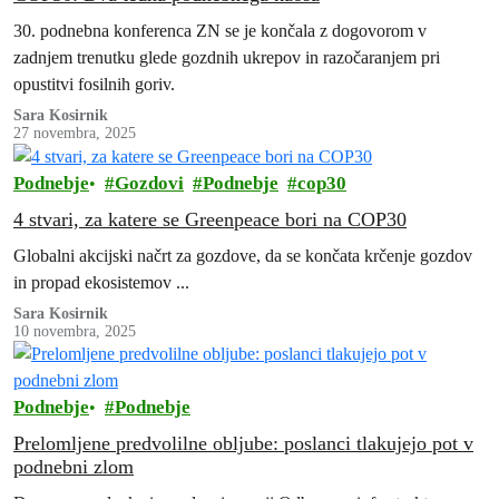
30. podnebna konferenca ZN se je končala z dogovorom v
zadnjem trenutku glede gozdnih ukrepov in razočaranjem pri
opustitvi fosilnih goriv.
Sara Kosirnik
27 novembra, 2025
Podnebje
Gozdovi
Podnebje
cop30
4 stvari, za katere se Greenpeace bori na COP30
Globalni akcijski načrt za gozdove, da se končata krčenje gozdov
in propad ekosistemov ...
Sara Kosirnik
10 novembra, 2025
Podnebje
Podnebje
Prelomljene predvolilne obljube: poslanci tlakujejo pot v
podnebni zlom