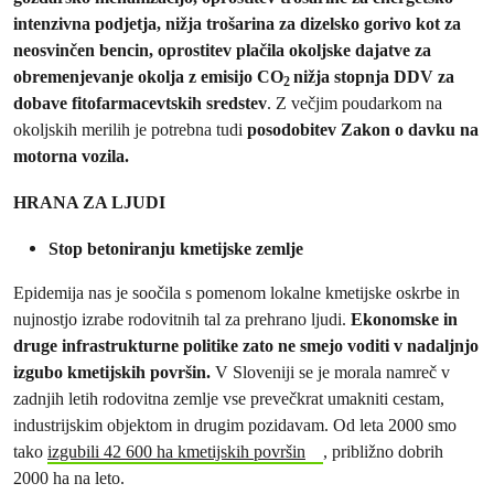
intenzivna podjetja, nižja trošarina za dizelsko gorivo kot za
neosvinčen bencin, oprostitev plačila okoljske dajatve za
obremenjevanje okolja z emisijo CO
nižja stopnja DDV za
2
dobave fitofarmacevtskih sredstev
. Z večjim poudarkom na
okoljskih merilih je potrebna tudi
posodobitev
Zakon o davku na
motorna vozila
.
HRANA ZA LJUDI
Stop betoniranju kmetijske zemlje
Epidemija nas je soočila s pomenom lokalne kmetijske oskrbe in
nujnostjo izrabe rodovitnih tal za prehrano ljudi.
Ekonomske in
druge infrastrukturne politike zato ne smejo voditi v nadaljnjo
izgubo kmetijskih površin.
V Sloveniji se je morala namreč v
zadnjih letih rodovitna zemlje vse prevečkrat umakniti cestam,
industrijskim objektom in drugim pozidavam. Od leta 2000 smo
tako
izgubili 42 600 ha kmetijskih površin
, približno dobrih
2000 ha na leto.