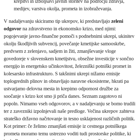
krepitvi in izboljšavi javnih storitev na področju zdravja,
medijev, varstva okolja, prometa in izobraževanja.
V nadaljevanju skiciramo tip ukrepov, ki predstavljajo
zeleni
odgovor
na zdravstveno in ekonomsko krizo, med njimi:
pogojevanje javno-finančne pomoči s podnebnimi ukrepi, ukinitev
okolju škodljivih subvencij, povečanje kmetijske samooskrbe,
predvsem z zelenjavo, sadjem in žiti, zmanjševanje vloge
govedoreje v slovenskem kmetijstvu, obsežne investicije v sončno
energijo in energetsko učinkovitost, železniški potniški promet in
kolesarsko infrastrukturo. S takšnimi ukrepi nižamo emisije
toplogrednih plinov in obnavljajo naravne ekosisteme, hkrati pa
ustvarjamo delovna mesta in krepimo odpornost družbe za
soočanje s krizo kot smo ji priča danes. Seznam zagotovo ni
popoln. Nimamo vseh odgovorov, a v nadaljevanju se bomo trudili
ter z zavezniki izpolnjevali naše predloge. Večina ukrepov zahteva
strateško državno načrtovanje in tesno usklajenost različnih politik.
Kot primer: če želimo zmanjšati emisije iz cestnega potniškega
prometa moramo temu ustrezno voditi tudi prostorske politike, ki