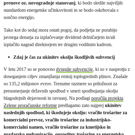
prenove oz. novogradnje stanovanj
, ki bodo sledile najvišjih
standardom energetske učinkovitosti in se bodo oskrbovala s
sončno energijo.
Tako kot do sedaj mora ostati pogoj, da podjetja ne porabijo
javnega denarja za izplačevanje dividend delničarjem in/ali
izplačilo nagrad direktorjem ter drugim vodilnim kadrom.
Zdaj je čas za ukinitev okolju škodljivih subvencij
V letu 2017 so se ponovno
dvignile subvencije
, ki so v nasprotju z
doseganjem ciljev zmanjšanja emisij toplogrednih plinov. Znašale
so 135,2 milijonov evrov. Trenutne razmere so priložnost za
preusmerjanje državnih spodbud v smeri spodbujanja okolju
blagodejnih dejavnosti in ravnanj. Na podlagi
poročila projekta
Zelene proračunske reforme
predlagamo zato najprej
ukinitev
naslednjih spodbud, ki škodujejo okolju:
vračilo trošarine za
komercialni prevoz, vračilo trošarine za industrijsko-
komercialni namen, vračilo trošarine za kmetijsko in
gozdarsko mehanizacijo, oprostitev trošarine za energetsko