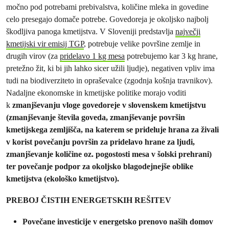
močno pod potrebami prebivalstva, količine mleka in govedine
celo presegajo domače potrebe. Govedoreja je okoljsko najbolj
škodljiva panoga kmetijstva. V Sloveniji predstavlja
največji
kmetijski vir emisij TGP
, potrebuje velike površine zemlje in
drugih virov (za
pridelavo 1 kg mesa
potrebujemo kar 3 kg hrane,
pretežno žit, ki bi jih lahko sicer užili ljudje), negativen vpliv ima
tudi na biodiverziteto in opraševalce (zgodnja košnja travnikov).
Nadaljne ekonomske in kmetijske politike morajo voditi
k
zmanjševanju vloge govedoreje v slovenskem kmetijstvu
(
zmanjševanje števila goveda, zmanjševanje površin
kmetijskega zemljišča, na katerem se prideluje hrana za živali
v korist povečanju površin za pridelavo hrane za ljudi,
zmanjševanje količine oz. pogostosti mesa v šolski prehrani
)
ter povečanje podpor za okoljsko blagodejnejše oblike
kmetijstva (ekološko kmetijstvo).
PREBOJ ČISTIH ENERGETSKIH REŠITEV
Povečane investicije v energetsko prenovo naših domov