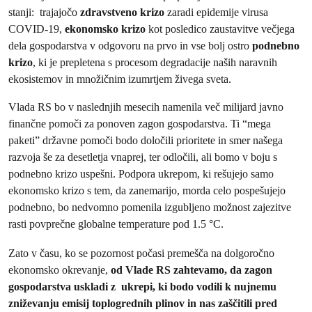
stanji: trajajočo
zdravstveno krizo
zaradi epidemije virusa
COVID-19,
ekonomsko krizo
kot posledico zaustavitve večjega
dela gospodarstva v odgovoru na prvo in vse bolj ostro
podnebno
krizo
, ki je prepletena s procesom degradacije naših naravnih
ekosistemov in množičnim izumrtjem živega sveta.
Vlada RS bo v naslednjih mesecih namenila več milijard javno
finančne pomoči za ponoven zagon gospodarstva. Ti “mega
paketi” državne pomoči bodo določili prioritete in smer našega
razvoja še za desetletja vnaprej, ter odločili, ali bomo v boju s
podnebno krizo uspešni. Podpora ukrepom, ki rešujejo samo
ekonomsko krizo s tem, da zanemarijo, morda celo pospešujejo
podnebno, bo nedvomno pomenila izgubljeno možnost zajezitve
rasti povprečne globalne temperature pod 1.5 °C.
Zato v času, ko se pozornost počasi premešča na dolgoročno
ekonomsko okrevanje,
od Vlade RS zahtevamo, da zagon
gospodarstva uskladi z ukrepi, ki bodo vodili k nujnemu
zniževanju emisij toplogrednih plinov in nas zaščitili pred