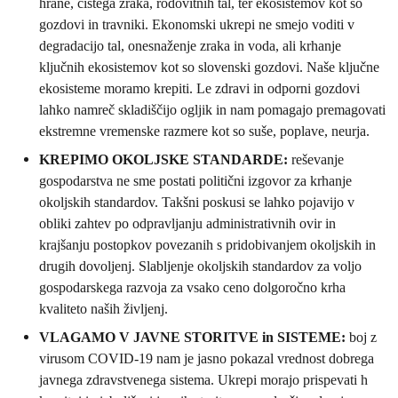
hrane, čistega zraka, rodovitnih tal, ter ekosistemov kot so
gozdovi in travniki. Ekonomski ukrepi ne smejo voditi v
degradacijo tal, onesnaženje zraka in voda, ali krhanje
ključnih ekosistemov kot so slovenski gozdovi. Naše ključne
ekosisteme moramo krepiti. Le zdravi in odporni gozdovi
lahko namreč skladiščijo ogljik in nam pomagajo premagovati
ekstremne vremenske razmere kot so suše, poplave, neurja.
KREPIMO OKOLJSKE STANDARDE:
reševanje
gospodarstva ne sme postati politični izgovor za krhanje
okoljskih standardov. Takšni poskusi se lahko pojavijo v
obliki zahtev po odpravljanju administrativnih ovir in
krajšanju postopkov povezanih s pridobivanjem okoljskih in
drugih dovoljenj. Slabljenje okoljskih standardov za voljo
gospodarskega razvoja za vsako ceno dolgoročno krha
kvaliteto naših življenj.
VLAGAMO V JAVNE STORITVE in SISTEME:
boj z
virusom COVID-19 nam je jasno pokazal vrednost dobrega
javnega zdravstvenega sistema. Ukrepi morajo prispevati h