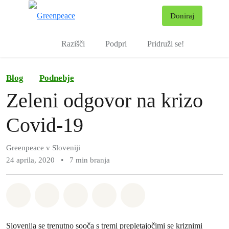
Pr
Doniraj
Meni
Razišči
Podpri
Pridruži se!
Blog
Podnebje
Zeleni odgovor na krizo
Covid-19
Greenpeace v Sloveniji
24 aprila, 2020
•
7 min branja
Deli na Whatsapp
Deli na Facebook
Deli na Twitter
Deli preko Email
Share on Bluesky
Slovenija se trenutno sooča s tremi prepletajočimi se kriznimi