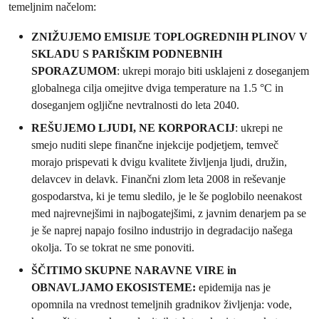
temeljnim načelom:
ZNIŽUJEMO EMISIJE TOPLOGREDNIH PLINOV V
SKLADU S PARIŠKIM PODNEBNIH
SPORAZUMOM
: ukrepi morajo biti usklajeni z doseganjem
globalnega cilja omejitve dviga temperature na 1.5 °C in
doseganjem ogljične nevtralnosti do leta 2040.
REŠUJEMO LJUDI, NE KORPORACIJ
: ukrepi ne
smejo nuditi slepe finančne injekcije podjetjem, temveč
morajo prispevati k dvigu kvalitete življenja ljudi, družin,
delavcev in delavk. Finančni zlom leta 2008 in reševanje
gospodarstva, ki je temu sledilo, je le še poglobilo neenakost
med najrevnejšimi in najbogatejšimi, z javnim denarjem pa se
je še naprej napajo fosilno industrijo in degradacijo našega
okolja. To se tokrat ne sme ponoviti.
ŠČITIMO SKUPNE NARAVNE VIRE in
OBNAVLJAMO EKOSISTEME:
epidemija nas je
opomnila na vrednost temeljnih gradnikov življenja: vode,