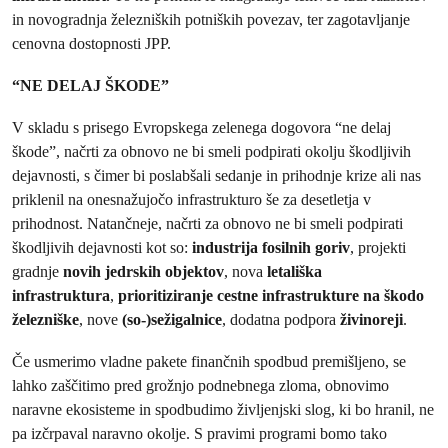
in novogradnja železniških potniških povezav, ter zagotavljanje
cenovna dostopnosti JPP.
“NE DELAJ ŠKODE”
V skladu s prisego Evropskega zelenega dogovora “ne delaj
škode”, načrti za obnovo ne bi smeli podpirati okolju škodljivih
dejavnosti, s čimer bi poslabšali sedanje in prihodnje krize ali nas
priklenil na onesnažujočo infrastrukturo še za desetletja v
prihodnost. Natančneje, načrti za obnovo ne bi smeli podpirati
škodljivih dejavnosti kot so:
industrija fosilnih goriv
, projekti
gradnje
novih jedrskih objektov
, nova
letališka
infrastruktura
,
prioritiziranje cestne infrastrukture na škodo
železniške
, nove
(so-)sežigalnice
, dodatna podpora
živinoreji
.
Če usmerimo vladne pakete finančnih spodbud premišljeno, se
lahko zaščitimo pred grožnjo podnebnega zloma, obnovimo
naravne ekosisteme in spodbudimo življenjski slog, ki bo hranil, ne
pa izčrpaval naravno okolje. S pravimi programi bomo tako