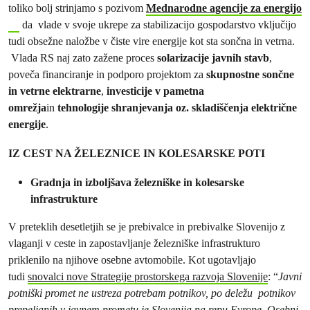
toliko bolj strinjamo s pozivom
Mednarodne agencije za energijo
da vlade v svoje ukrepe za stabilizacijo gospodarstvo vključijo
tudi obsežne naložbe v čiste vire energije kot sta sončna in vetrna.
Vlada RS naj zato zažene proces
solarizacije javnih stavb
,
poveča financiranje in podporo projektom za
skupnostne sončne
in vetrne elektrarne
,
investicije v
pametna
omrežja
in
tehnologije
shranjevanja oz. skladiščenja električne
energije
.
IZ CEST NA ŽELEZNICE IN KOLESARSKE POTI
Gradnja in izboljšava železniške in kolesarske
infrastrukture
V preteklih desetletjih se je prebivalce in prebivalke Slovenijo z
vlaganji v ceste in zapostavljanje železniške infrastrukturo
priklenilo na njihove osebne avtomobile. Kot ugotavljajo
tudi
snovalci nove Strategije prostorskega razvoja Slovenije
: “
Javni
potniški promet ne ustreza potrebam potnikov, po deležu potnikov
prepeljanih v javnem prometu je Slovenija na repu Evrope. Osebni