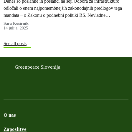
Danes so poslanke in poslanci na seji Odbora za infrastrukturo
odločali o enem najpomembnejših zakonodajnih predlogov tega
mandata – o Zakonu o podnebni politiki RS. Nevladne
organizacije Pravni center za…
Sara Kosirnik
14 julija, 2025
See all posts
Greenpeace Slovenija
O nas
Zaposlitve