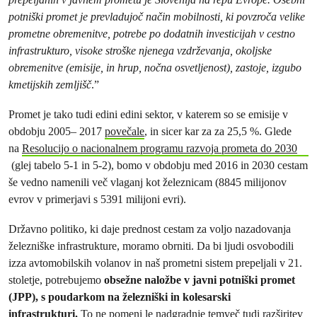
potniški promet je prevladujoč način mobilnosti, ki povzroča velike
prometne obremenitve, potrebe po dodatnih investicijah v cestno
infrastrukturo, visoke stroške njenega vzdrževanja, okoljske
obremenitve (emisije, in hrup, nočna osvetljenost), zastoje, izgubo
kmetijskih zemljišč
.”
Promet je tako tudi edini edini sektor, v katerem so se emisije v
obdobju 2005– 2017
povečale
, in sicer kar za za 25,5 %. Glede
na
Resolucijo o nacionalnem programu razvoja prometa do 2030
(glej tabelo 5-1 in 5-2), bomo v obdobju med 2016 in 2030 cestam
še vedno namenili več vlaganj kot železnicam (8845 milijonov
evrov v primerjavi s 5391 milijoni evri).
Državno politiko, ki daje prednost cestam za voljo nazadovanja
železniške infrastrukture, moramo obrniti. Da bi ljudi osvobodili
izza avtomobilskih volanov in naš prometni sistem prepeljali v 21.
stoletje, potrebujemo
obsežne naložbe v javni potniški promet
(JPP), s poudarkom na železniški in kolesarski
infrastrukturi.
To ne pomeni le nadgradnje temveč tudi razširitev