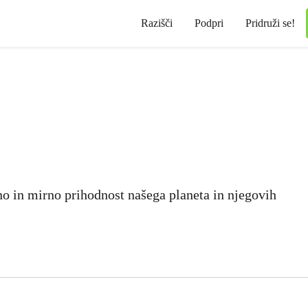
Razišči
Podpri
Pridruži se!
eno in mirno prihodnost našega planeta in njegovih