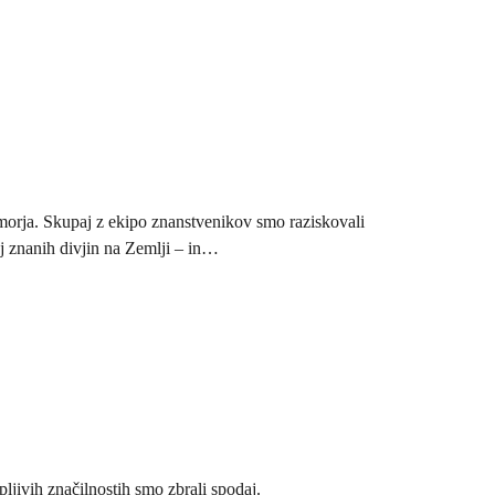
morja. Skupaj z ekipo znanstvenikov smo raziskovali
j znanih divjin na Zemlji – in…
pljivih značilnostih smo zbrali spodaj.