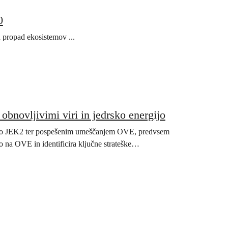
0
n propad ekosistemov ...
bnovljivimi viri in jedrsko energijo
adnjo JEK2 ter pospešenim umeščanjem OVE, predvsem
jo na OVE in identificira ključne strateške…