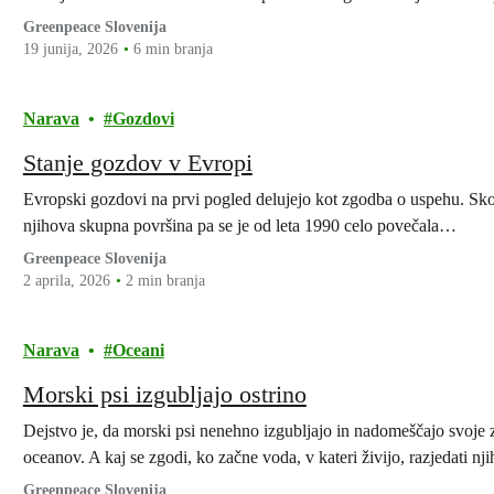
Greenpeace Slovenija
19 junija, 2026
6 min branja
Narava
Gozdovi
Stanje gozdov v Evropi
Evropski gozdovi na prvi pogled delujejo kot zgodba o uspehu. Sko
njihova skupna površina pa se je od leta 1990 celo povečala…
Greenpeace Slovenija
2 aprila, 2026
2 min branja
Narava
Oceani
Morski psi izgubljajo ostrino
Dejstvo je, da morski psi nenehno izgubljajo in nadomeščajo svoje z
oceanov. A kaj se zgodi, ko začne voda, v kateri živijo, razjedati n
Greenpeace Slovenija