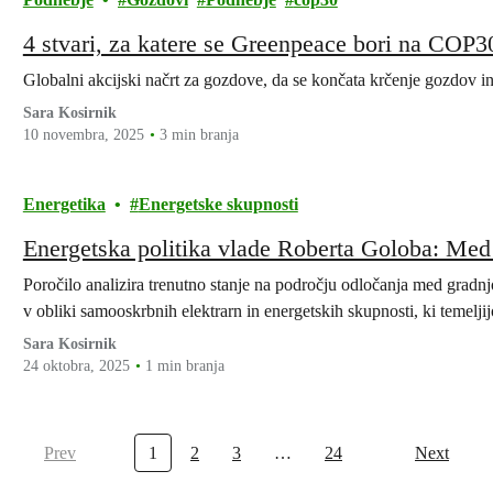
4 stvari, za katere se Greenpeace bori na COP3
Globalni akcijski načrt za gozdove, da se končata krčenje gozdov i
Sara Kosirnik
10 novembra, 2025
3 min branja
Energetika
Energetske skupnosti
Energetska politika vlade Roberta Goloba: Med o
Poročilo analizira trenutno stanje na področju odločanja med gr
v obliki samooskrbnih elektrarn in energetskih skupnosti, ki temelji
Sara Kosirnik
24 oktobra, 2025
1 min branja
Prev
1
2
3
…
24
Next