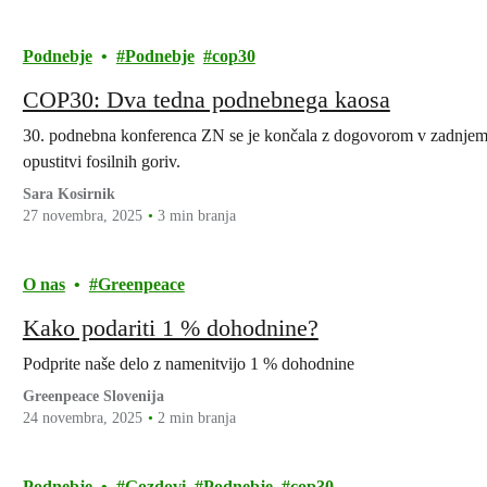
Podnebje
Podnebje
cop30
COP30: Dva tedna podnebnega kaosa
30. podnebna konferenca ZN se je končala z dogovorom v zadnjem 
opustitvi fosilnih goriv.
Sara Kosirnik
27 novembra, 2025
3 min branja
O nas
Greenpeace
Kako podariti 1 % dohodnine?
Podprite naše delo z namenitvijo 1 % dohodnine
Greenpeace Slovenija
24 novembra, 2025
2 min branja
Podnebje
Gozdovi
Podnebje
cop30