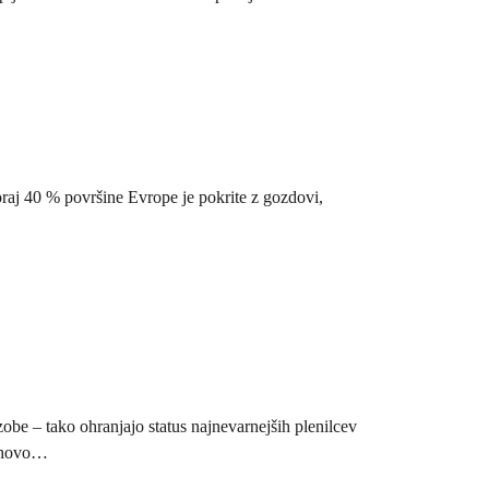
raj 40 % površine Evrope je pokrite z gozdovi,
obe – tako ohranjajo status najnevarnejših plenilcev
jihovo…