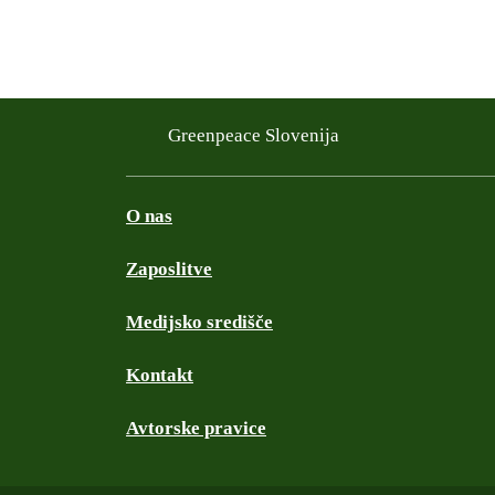
Greenpeace Slovenija
O nas
Zaposlitve
Medijsko središče
Kontakt
Avtorske pravice