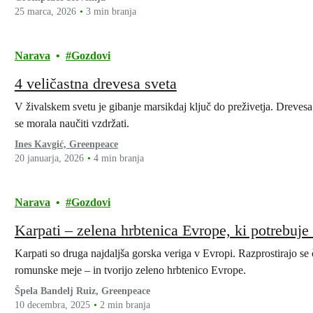
25 marca, 2026
3 min branja
Narava
Gozdovi
4 veličastna drevesa sveta
V živalskem svetu je gibanje marsikdaj ključ do preživetja. Drevesa
se morala naučiti vzdržati.
Ines Kavgić, Greenpeace
20 januarja, 2026
4 min branja
Narava
Gozdovi
Karpati – zelena hrbtenica Evrope, ki potrebuj
Karpati so druga najdaljša gorska veriga v Evropi. Razprostirajo se
romunske meje – in tvorijo zeleno hrbtenico Evrope.
Špela Bandelj Ruiz, Greenpeace
10 decembra, 2025
2 min branja