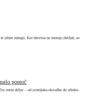
 te izbire nimajo. Ker drevesa ne morejo zbežati, so
e našo pomoč
 čez osem držav – od avstrijsko-slovaške do srbsko-