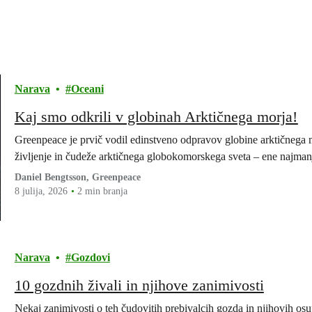
Narava
Oceani
Kaj smo odkrili v globinah Arktičnega morja!
Greenpeace je prvič vodil edinstveno odpravov globine arktičnega 
življenje in čudeže arktičnega globokomorskega sveta – ene najman
Daniel Bengtsson, Greenpeace
8 julija, 2026
2 min branja
Narava
Gozdovi
10 gozdnih živali in njihove zanimivosti
Nekaj zanimivosti o teh čudovitih prebivalcih gozda in njihovih osu