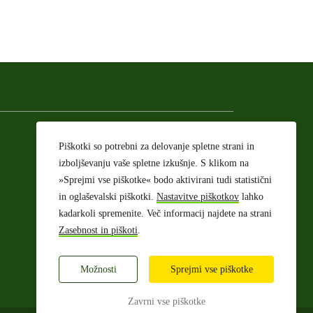
Sledite nam:
Piškotki so potrebni za delovanje spletne strani in
izboljševanju vaše spletne izkušnje. S klikom na
»Sprejmi vse piškotke« bodo aktivirani tudi statistični
Facebook
Instagram
Twitter
YouTube
in oglaševalski piškotki.
Nastavitve piškotkov
lahko
kadarkoli spremenite. Več informacij najdete na strani
Zasebnost in piškoti
.
Možnosti
Sprejmi vse piškotke
Zavrni vse piškotke