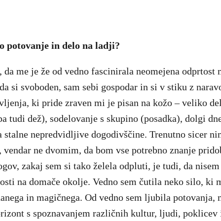
o potovanje in delo na ladji?
 da me je že od vedno fascinirala neomejena odprtost m
 da si svoboden, sam sebi gospodar in si v stiku z nara
ivljenja, ki pride zraven mi je pisan na kožo – veliko d
 pa tudi dež), sodelovanje s skupino (posadka), dolgi dn
a stalne nepredvidljive dogodivščine. Trenutno sicer 
, vendar ne dvomim, da bom vse potrebno znanje pridob
gov, zakaj sem si tako želela odpluti, je tudi, da nisem 
osti na domače okolje. Vedno sem čutila neko silo, ki m
anega in magičnega. Od vedno sem ljubila potovanja, m
rizont s spoznavanjem različnih kultur, ljudi, poklicev 