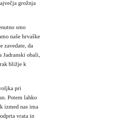
ajvečja grožnja
renutno smo
ramo naše hrvaške
se zavedate, da
a Jadranski obali,
ak bližje k
oljka pri
ran. Potem lahko
ak izmed nas ima
odprta vrata in