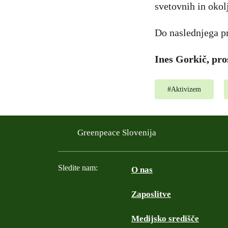
svetovnih in okol
Do naslednjega pr
Ines Gorkič, pro
#
Aktivizem
Greenpeace Slovenija
Sledite nam:
O nas
Zaposlitve
Facebook
Instagram
Twitter
YouTube
Medijsko središče