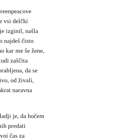
 Greenpeacove
e vsi delčki
e izginil, našla
o najdeš čisto
no kar me še žene,
udi zaščita
orabljena, da se
vo, od živali,
nkrat naravna
ladji je, da hočem
mih predati
voj čas za