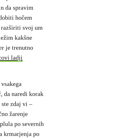
 in da spravim
idobiti hočem
 razširiti svoj um
eležim kakšne
er je trenutno
ovi ladji
a vsakega
, da naredi korak
 ste zdaj vi –
čno žarenje
 plula po severnih
ja krmarjenja po