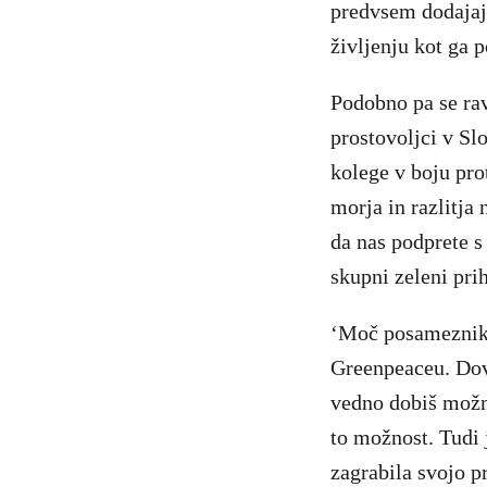
predvsem dodajaj
življenju kot ga 
Podobno pa se ra
prostovoljci v Sl
kolege v boju pro
morja in razlitja 
da nas podprete s
skupni zeleni prih
‘Moč posameznika’
Greenpeaceu. Dovo
vedno dobiš možno
to možnost. Tudi 
zagrabila svojo pr