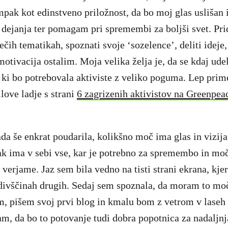
mpak kot edinstveno priložnost, da bo moj glas uslišan
v dejanja ter pomagam pri spremembi za boljši svet. Pr
čih tematikah, spoznati svoje ‘sozelence’, deliti ideje,
 motivacija ostalim. Moja velika želja je, da se kdaj ud
, ki bo potrebovala aktiviste z veliko poguma. Lep prim
love ladje s strani
6 zagrizenih aktivistov na Greenpeac
ada še enkrat poudarila, kolikšno moč ima glas in vizij
k ima v sebi vse, kar je potrebno za spremembo in moč
s verjame. Jaz sem bila vedno na tisti strani ekrana, kjer
divščinah drugih. Sedaj sem spoznala, da moram to mo
em, pišem svoj prvi blog in kmalu bom z vetrom v laseh
m, da bo to potovanje tudi dobra popotnica za nadaljn