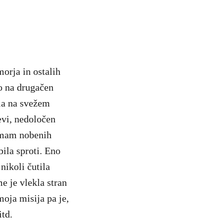
orja in ostalih
vo na drugačen
ela na svežem
evi, nedoločen
nimam nobenih
ila sproti. Eno
nikoli čutila
e je vlekla stran
oja misija pa je,
itd.