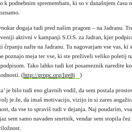
o k podnebnim spremembam, ki so v današnjem času n
poznamo.
vnokar dogaja tudi pred našim pragom – na Jadranu. T
oveniji aktivni v kampanji S.O.S. za Jadran, kjer podpi
ti črpanju nafte na Jadranu. Tu nagovarjam vse vas, ki 
ne poznajo meja ter vse, ki ste preživeli veliko poletij n
 podpisom. Tako lahko tudi kot posameznik naredite kor
odnosti. (
http://grnpc.org/Ige8j
)
 je bilo tudi eno glavnih vodil, da sem postala prostov
lj je že, da imaš motivacijo, vizijo in si zares angaži
st, da vse to spraviš tudi v dejanja. Naj poudarim, vs
jaz sem samo navaden smrtnik, vendar sem stopila čez 
iložnost.