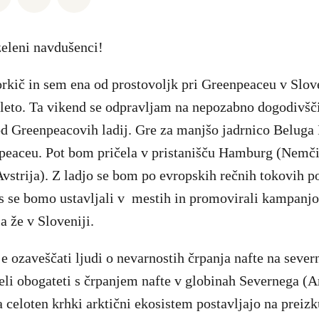
zeleni navdušenci!
rkič in sem ena od prostovoljk pri Greenpeaceu v Sloven
 leto. Ta vikend se odpravljam na nepozabno dogodivšč
d Greenpeacovih ladij. Gre za manjšo jadrnico Beluga I
aceu. Pot bom pričela v pristanišču Hamburg (Nemčija
vstrija). Z ladjo se bom po evropskih rečnih tokovih p
s se bomo ustavljali v mestih in promovirali kampanj
a že v Sloveniji.
je ozaveščati ljudi o nevarnostih črpanja nafte na seve
i želi obogateti s črpanjem nafte v globinah Severnega (
 celoten krhki arktični ekosistem postavljajo na preiz