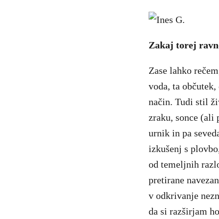
Zakaj torej ravn
Zase lahko rečem,
voda, ta občutek,
način. Tudi stil ž
zraku, sonce (ali
urnik in pa seved
izkušenj s plovbo
od temeljnih razlo
pretirane navezan
v odkrivanje nezn
da si razširjam ho