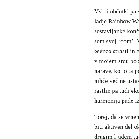
Vsi ti občutki pa
ladje Rainbow Warr
sestavljanke konč
sem svoj ‘dom’. V
esenco strasti in 
v mojem srcu bo z
narave, ko jo ta 
nihče več ne ustav
rastlin pa tudi ek
harmonija pade iz
Torej, da se vrne
biti aktiven del 
drugim ljudem tud