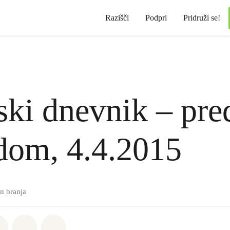
Razišči
Podpri
Pridruži se!
ski dnevnik – pre
dom, 4.4.2015
n branja
sapp
a Facebook
Deli na Twitter
Deli preko Email
Share on Bluesky