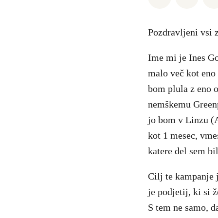
Pozdravljeni vsi 
Ime mi je Ines Go
malo več kot eno
bom plula z eno o
nemškemu Greenpe
jo bom v Linzu (A
kot 1 mesec, vme
katere del sem bil
Cilj te kampanje 
je podjetij, ki s
S tem ne samo, da