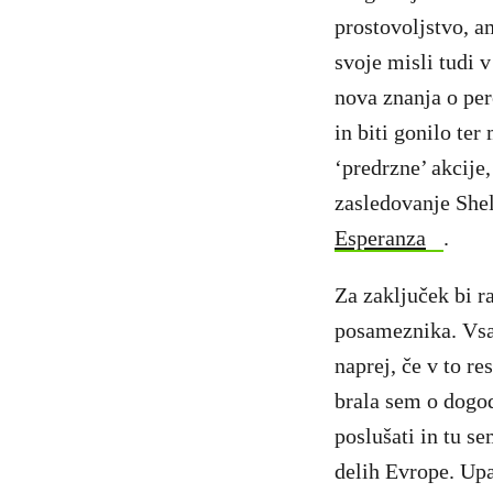
prostovoljstvo, a
svoje misli tudi 
nova znanja o pere
in biti gonilo ter
‘predrzne’ akcije
zasledovanje Shel
Esperanza
.
Za zaključek bi r
posameznika. Vsa
naprej, če v to re
brala sem o dogo
poslušati in tu s
delih Evrope. Upa