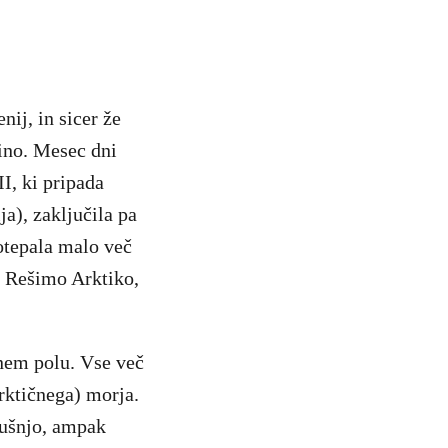
ij, in sicer že
ino. Mesec dni
I, ki pripada
), zaključila pa
otepala malo več
o Rešimo Arktiko,
rnem polu. Vse več
Arktičnega) morja.
kušnjo, ampak