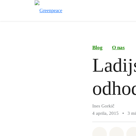
Blog
O nas
Ladij
odho
Ines Gorkič
4 aprila, 2015
•
3 mi
Deli na What
Deli n