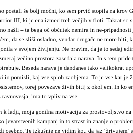
 so postali še bolj močni, ko sem prvič stopila na krov
ior III, ki je ena izmed treh večjih v floti. Takrat so s
no našli – ta begajoč občutek nemira in ne-pripadnosti j
em, da se sliši osladno, vendar drugače ne more biti, k
gonila v svojem življenju. Ne pravim, da je to sedaj edi
meraj večino prostora zasedala narava. In s tem pride t
potrebuje. Beseda narava je dandanes tako velikokrat up
i in pomisli, kaj vse sploh zaobjema. To je vse kar je ži
osistemov, torej povezave živih bitij z okoljem. In ko e
 ravnovesja, ima to vpliv na vse.
m k ladji, moja gonilna motivacija za prostovoljstvo na 
okoljevarstvenih kampanj in to strast in znanje o proble
i osebno. Te izkušnje ne vidim kot, da jaz ‘žrtvujem’ s