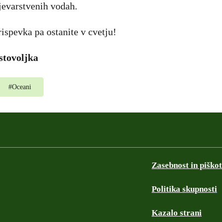
jevarstvenih vodah.
ispevka pa ostanite v cvetju!
stovoljka
#
Oceani
Zasebnost in piškot
Politika skupnosti
Kazalo strani