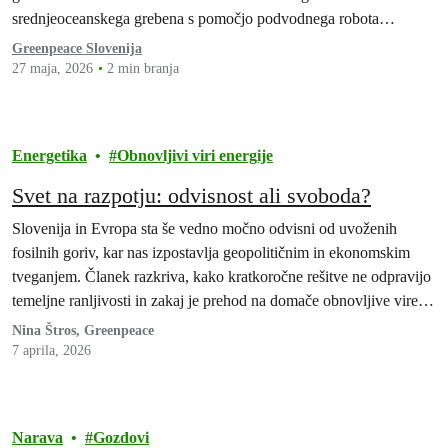
srednjeoceanskega grebena s pomočjo podvodnega robota
svetovnim voditeljem poslala neposredno…
Greenpeace Slovenija
27 maja, 2026
2 min branja
Energetika
Obnovljivi viri energije
Svet na razpotju: odvisnost ali svoboda?
Slovenija in Evropa sta še vedno močno odvisni od uvoženih
fosilnih goriv, kar nas izpostavlja geopolitičnim in ekonomskim
tveganjem. Članek razkriva, kako kratkoročne rešitve ne odpravijo
temeljne ranljivosti in zakaj je prehod na domače obnovljive vire
ključ do energetske avtonomije, trajnosti in stabilnosti.
Nina Štros, Greenpeace
7 aprila, 2026
Narava
Gozdovi