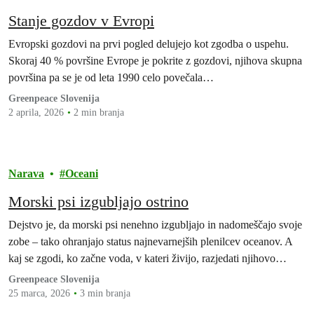
Stanje gozdov v Evropi
Evropski gozdovi na prvi pogled delujejo kot zgodba o uspehu.
Skoraj 40 % površine Evrope je pokrite z gozdovi, njihova skupna
površina pa se je od leta 1990 celo povečala…
Greenpeace Slovenija
2 aprila, 2026
2 min branja
Narava
Oceani
Morski psi izgubljajo ostrino
Dejstvo je, da morski psi nenehno izgubljajo in nadomeščajo svoje
zobe – tako ohranjajo status najnevarnejših plenilcev oceanov. A
kaj se zgodi, ko začne voda, v kateri živijo, razjedati njihovo…
Greenpeace Slovenija
25 marca, 2026
3 min branja