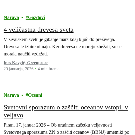
Narava
Gozdovi
4 veličastna drevesa sveta
V živalskem svetu je gibanje marsikdaj ključ do preživetja.
Drevesa te izbire nimajo. Ker drevesa ne morejo zbežati, so se
morala naučiti vzdržati.
Ines Kavgić, Greenpeace
20 januarja, 2026
4 min branja
Narava
Oceani
Svetovni sporazum o zaščiti oceanov vstopil v
veljavo
Piran, 17. januar 2026 – Ob uradnem začetku veljavnosti
Svetovnega sporazuma ZN o zaščiti oceanov (BBNJ) umetniki po