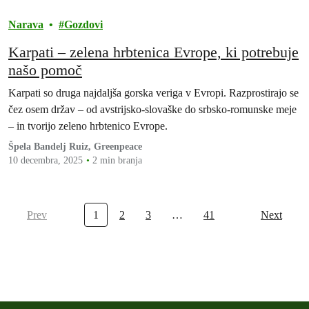
Narava
Gozdovi
Karpati – zelena hrbtenica Evrope, ki potrebuje
našo pomoč
Karpati so druga najdaljša gorska veriga v Evropi. Razprostirajo se
čez osem držav – od avstrijsko-slovaške do srbsko-romunske meje
– in tvorijo zeleno hrbtenico Evrope.
Špela Bandelj Ruiz, Greenpeace
10 decembra, 2025
2 min branja
Prev
1
2
3
…
41
Next