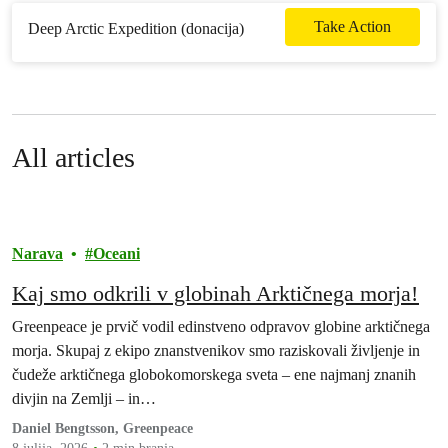
Take Action
Deep Arctic Expedition (donacija)
All articles
Narava
Oceani
Kaj smo odkrili v globinah Arktičnega morja!
Greenpeace je prvič vodil edinstveno odpravov globine arktičnega
morja. Skupaj z ekipo znanstvenikov smo raziskovali življenje in
čudeže arktičnega globokomorskega sveta – ene najmanj znanih
divjin na Zemlji – in…
Daniel Bengtsson, Greenpeace