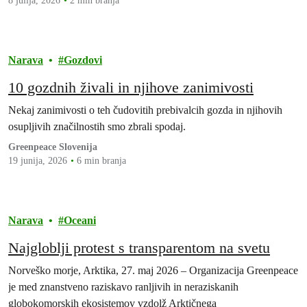
8 julija, 2026
2 min branja
Narava
Gozdovi
10 gozdnih živali in njihove zanimivosti
Nekaj zanimivosti o teh čudovitih prebivalcih gozda in njihovih
osupljivih značilnostih smo zbrali spodaj.
Greenpeace Slovenija
19 junija, 2026
6 min branja
Narava
Oceani
Najgloblji protest s transparentom na svetu
Norveško morje, Arktika, 27. maj 2026 – Organizacija Greenpeace
je med znanstveno raziskavo ranljivih in neraziskanih
globokomorskih ekosistemov vzdolž Arktičnega