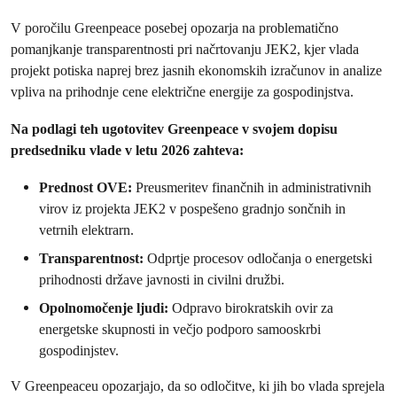
V poročilu Greenpeace posebej opozarja na problematično
pomanjkanje transparentnosti pri načrtovanju JEK2, kjer vlada
projekt potiska naprej brez jasnih ekonomskih izračunov in analize
vpliva na prihodnje cene električne energije za gospodinjstva.
Na podlagi teh ugotovitev Greenpeace v svojem dopisu
predsedniku vlade v letu 2026 zahteva:
Prednost OVE:
Preusmeritev finančnih in administrativnih
virov iz projekta JEK2 v pospešeno gradnjo sončnih in
vetrnih elektrarn.
Transparentnost:
Odprtje procesov odločanja o energetski
prihodnosti države javnosti in civilni družbi.
Opolnomočenje ljudi:
Odpravo birokratskih ovir za
energetske skupnosti in večjo podporo samooskrbi
gospodinjstev.
V Greenpeaceu opozarjajo, da so odločitve, ki jih bo vlada sprejela