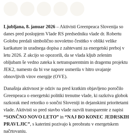
Deli na Whatsapp
Deli na Facebook
Deli na Twitter
Deli preko Email
Share on Bluesky
Ljubljana, 8. januar 2026
– Aktivisti Greenpeaca Slovenija so
danes pred poslopjem Vlade RS predsedniku vlade dr. Robertu
Golobu predali simbolično novoletno čestitko v obliki velike
karikature in uradnega dopisa z zahtevami za energetski preboj v
letu 2026. Z akcijo so opozorili, da se vlada kljub zelenim
obljubam še vedno zateka k netransparentnim in dragemu projektu
JEK2, namesto da bi vse napore usmerila v hitro uvajanje
obnovljivih virov energije (OVE).
Današnja aktivnost je odziv na pred kratkim objavljeno poročilo
Greenpeaca o energetski politiki trenutne vlade, ki razkriva globok
razkorak med retoriko o sončni Sloveniji in dejanskimi prioritetami
vlade. Aktivisti so pred stavbo vlade razvili transparente z napisi
“SONČNO NOVO LETO”
in
“NAJ BO KONEC JEDRSKIH
PRAVLJIC”
, s katerimi pozivajo k preobratu v energetskem
načrtovanju.