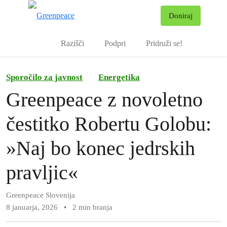
Pr
Doniraj
Meni
Razišči
Podpri
Pridruži se!
Sporočilo za javnost
Energetika
Greenpeace z novoletno
čestitko Robertu Golobu:
»Naj bo konec jedrskih
pravljic«
Greenpeace Slovenija
8 januarja, 2026
•
2 min branja