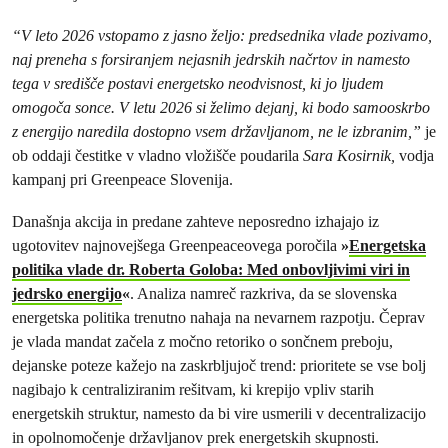
“V leto 2026 vstopamo z jasno željo: predsednika vlade pozivamo,
naj preneha s forsiranjem nejasnih jedrskih načrtov in namesto
tega v središče postavi energetsko neodvisnost, ki jo ljudem
omogoča sonce. V letu 2026 si želimo dejanj, ki bodo samooskrbo
z energijo naredila dostopno vsem državljanom, ne le izbranim,”
je
ob oddaji čestitke v vladno vložišče poudarila
Sara Kosirnik,
vodja
kampanj pri Greenpeace Slovenija.
Današnja akcija in predane zahteve neposredno izhajajo iz
ugotovitev najnovejšega Greenpeaceovega poročila
»
Energetska
politika vlade dr. Roberta Goloba: Med onbovljivimi viri in
jedrsko energijo
«
. Analiza namreč razkriva, da se slovenska
energetska politika trenutno nahaja na nevarnem razpotju. Čeprav
je vlada mandat začela z močno retoriko o sončnem preboju,
dejanske poteze kažejo na zaskrbljujoč trend: prioritete se vse bolj
nagibajo k centraliziranim rešitvam, ki krepijo vpliv starih
energetskih struktur, namesto da bi vire usmerili v decentralizacijo
in opolnomočenje državljanov prek energetskih skupnosti.