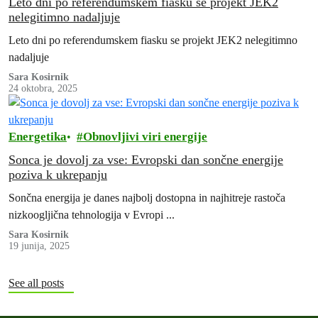
Leto dni po referendumskem fiasku se projekt JEK2
nelegitimno nadaljuje
Leto dni po referendumskem fiasku se projekt JEK2 nelegitimno
nadaljuje
Sara Kosirnik
24 oktobra, 2025
Energetika
Obnovljivi viri energije
Sonca je dovolj za vse: Evropski dan sončne energije
poziva k ukrepanju
Sončna energija je danes najbolj dostopna in najhitreje rastoča
nizkoogljična tehnologija v Evropi ...
Sara Kosirnik
19 junija, 2025
See all posts