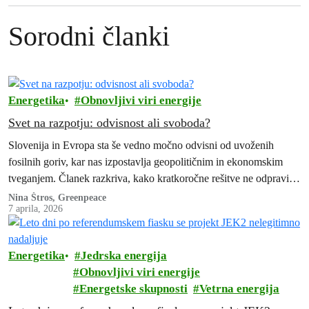
Sorodni članki
Energetika
Obnovljivi viri energije
Svet na razpotju: odvisnost ali svoboda?
Slovenija in Evropa sta še vedno močno odvisni od uvoženih
fosilnih goriv, kar nas izpostavlja geopolitičnim in ekonomskim
tveganjem. Članek razkriva, kako kratkoročne rešitve ne odpravijo
temeljne ranljivosti in zakaj je prehod na domače obnovljive vire
Nina Štros, Greenpeace
7 aprila, 2026
ključ do energetske avtonomije, trajnosti in stabilnosti.
Energetika
Jedrska energija
Obnovljivi viri energije
Energetske skupnosti
Vetrna energija