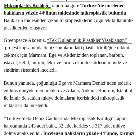
Mikroplastik Kirliliği”
raporuna göre
Türkiye’de incelenen
balıkların yüzde 44’ünün midesinde mikroplastik bulundu
.
Balıkların midesinden çıkan mikroplastiklerin çoğu tek kullanımlık
plastiklerden oluşuyor.
Greenpeace Akdeniz,
“Tek Kullanımlık Plastikler Yasaklansın”
projesi kapsamında deniz canlılarındaki plastik kirliliğine dikkat
çekmek için Marmara, Ege ve Akdeniz’den toplanan, barbun,
istavrit, kefal, mırmır, tekir ve kırmızı karides türlerinin mide ve
sindirim sistemleri inceledi.
Bunun yanında, çoğunluğu Ege ve Marmara Denizi’nden tedarik
edilmiş midyelerden üretilen ve Adana, Ankara, Bodrum, İstanbul
ile İzmir’de satılan midye dolmaların içerisindeki mikroplastik
miktarları da incelendi.
“Türkiye’deki Deniz Canlılarında Mikroplastik Kirliliği” rapor
kapsamında 243 adet balık, 32 adet karides ve 317 adet midye
dolma analiz edildi.
İncelenen balıkların yüzde 44’ünde, kırmızı