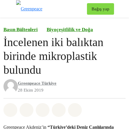
To
Bağış yap
Menü
Basın Bültenleri
Biyoçeşitlilik ve Doğa
İncelenen iki balıktan
birinde mikroplastik
bulundu
Greenpeace Türkiye
28 Ekim 2019
Paylaş Whatsapp
Paylaş Facebook
Paylaş Twitter
Paylaş Email
Share on Bluesky
Greenpeace Akdeniz’in
“Türkiye’deki Deniz Canlılarında