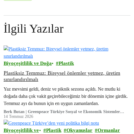
İlgili Yazılar
Biyoçeşitlilik ve Doğa
Plastik
Plastiksiz Temmuz: Bireysel önlemler yetmez, üretim
sınırlandırılmalı
Yaz mevsimi geldi, deniz ve piknik sezonu açıldı. Ne mutlu ki
doğada daha çok vakit geçirebileceğimiz bir dönemin içine girdik.
Temmuz ayı da bunun için en uygun zamanlardan.
Berk Butan | Greenpeace Türkiye Sosyal ve Ekonomik Sistemler
Kampanya Sorumlusu
14 Temmuz 2026
Biyoçeşitlilik ve
Plastik
Okyanuslar
Ormanlar