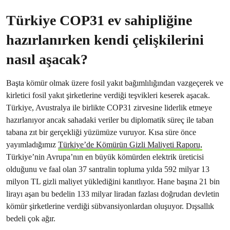
Türkiye COP31 ev sahipliğine
hazırlanırken kendi çelişkilerini
nasıl aşacak?
Başta kömür olmak üzere fosil yakıt bağımlılığından vazgeçerek ve
kirletici fosil yakıt şirketlerine verdiği teşvikleri keserek aşacak.
Türkiye, Avustralya ile birlikte COP31 zirvesine liderlik etmeye
hazırlanıyor ancak sahadaki veriler bu diplomatik süreç ile taban
tabana zıt bir gerçekliği yüzümüze vuruyor. Kısa süre önce
yayımladığımız
Türkiye’de Kömürün Gizli Maliyeti Raporu,
Türkiye’nin Avrupa’nın en büyük kömürden elektrik üreticisi
olduğunu ve faal olan 37 santralin topluma yılda 592 milyar 13
milyon TL gizli maliyet yüklediğini kanıtlıyor. Hane başına 21 bin
lirayı aşan bu bedelin 133 milyar liradan fazlası doğrudan devletin
kömür şirketlerine verdiği sübvansiyonlardan oluşuyor. Dışsallık
bedeli çok ağır.