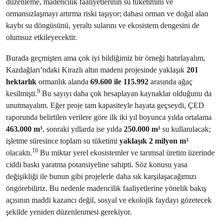
düzenleme, madencilik faaliyetlerinin su tüketimini ve
ormansızlaşmayı artırma riski taşıyor; dahası orman ve doğal alan
kaybı su döngüsünü, yeraltı sularını ve ekosistem dengesini de
olumsuz etkileyecektir.
Burada geçmişten ama çok iyi bildiğimiz bir örneği hatırlayalım,
Kazdağları’ndaki Kirazlı altın madeni projesinde yaklaşık
201
hektarlık
ormanlık alanda
69.600 ile 115.992
arasında ağaç
9
kesilmişti.
Bu sayıyı daha çok hesaplayan kaynaklar olduğunu da
unutmayalım. Eğer proje tam kapasiteyle hayata geçseydi, ÇED
raporunda belirtilen verilere göre ilk iki yıl boyunca yılda ortalama
463.000 m³
, sonraki yıllarda ise yılda
250.000 m³
su kullanılacak;
işletme süresince toplam su tüketimi
yaklaşık 2 milyon m³
10
olacaktı.
Bu miktar yerel ekosistemler ve tarımsal üretim üzerinde
ciddi baskı yaratma potansiyeline sahipti. Söz konusu yasa
değişikliği ile bunun gibi projelerle daha sık karşılaşacağımızı
öngörebiliriz. Bu nedenle madencilik faaliyetlerine yönelik bakış
açısının maddi kazancı değil, sosyal ve ekolojik faydayı gözetecek
şekilde yeniden düzenlenmesi gerekiyor.