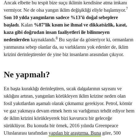
Ancak elbette bu tespit bize suçu iklimin kendisine atma imkanı
7
vermiyor. Ne de olsa yangın iklim değişikliği eliyle başlamıyor.
Son 10 yılda yangınların sadece %13’ü doğal sebeplere
başladı
. Kalan
%87’lik kısım ise ihmal ve dikkatsizlik, kasıt,
kaza gibi doğrudan insan faaliyetleri ile bilinmeyen
8
nedenlerden
kaynaklandı.
Bu sayılar da gösteriyor ki, ormanların
yanmasına sebep olanlar da, su varlıklarını yok edenler de, iklim
krizini derinleştirenler de yine biz insanların arasından çıkıyor.
Ne yapmalı?
En başta kuraklığı derinleştiren, sıcak dalgalarının sayısını ve
sıklığını artıran, yangınları körükleyen iklim krizine neden olan
fosil yakıtlardan aşamalı olarak çıkmamız gerekiyor. Petrol, kömür
ve gaz yakmaya devam etmek hem su varlığımızı tehdit ediyor hem
de iklim krizini körükleyerek bizi kavurucu bir geleceğe
sürüklüyor. Bu konuda bir örnek, 2016 yılında Greenpeace
Uluslararası tarafından
yapılan bir araştırma. Buna
göre, 500