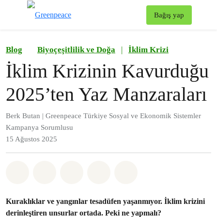
To
Bağış yap
Menü
Blog
Biyoçeşitlilik ve Doğa
|
İklim Krizi
İklim Krizinin Kavurduğu
2025’ten Yaz Manzaraları
Berk Butan | Greenpeace Türkiye Sosyal ve Ekonomik Sistemler
Kampanya Sorumlusu
15 Ağustos 2025
Paylaş Whatsapp
Paylaş Facebook
Paylaş Twitter
Paylaş Email
Share on Bluesky
Kuraklıklar ve yangınlar tesadüfen yaşanmıyor. İklim krizini
derinleştiren unsurlar ortada. Peki ne yapmalı?