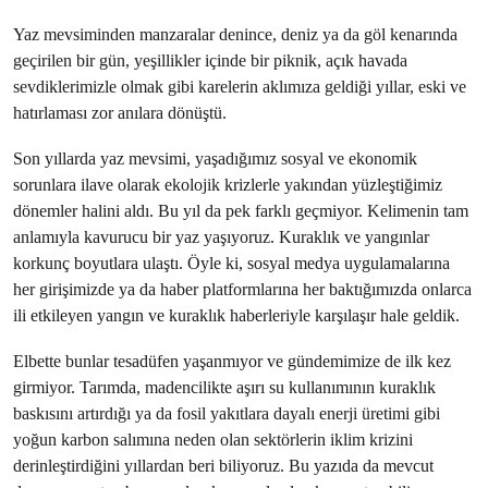
Yaz mevsiminden manzaralar denince, deniz ya da göl kenarında
geçirilen bir gün, yeşillikler içinde bir piknik, açık havada
sevdiklerimizle olmak gibi karelerin aklımıza geldiği yıllar, eski ve
hatırlaması zor anılara dönüştü.
Son yıllarda yaz mevsimi, yaşadığımız sosyal ve ekonomik
sorunlara ilave olarak ekolojik krizlerle yakından yüzleştiğimiz
dönemler halini aldı. Bu yıl da pek farklı geçmiyor. Kelimenin tam
anlamıyla kavurucu bir yaz yaşıyoruz. Kuraklık ve yangınlar
korkunç boyutlara ulaştı. Öyle ki, sosyal medya uygulamalarına
her girişimizde ya da haber platformlarına her baktığımızda onlarca
ili etkileyen yangın ve kuraklık haberleriyle karşılaşır hale geldik.
Elbette bunlar tesadüfen yaşanmıyor ve gündemimize de ilk kez
girmiyor. Tarımda, madencilikte aşırı su kullanımının kuraklık
baskısını artırdığı ya da fosil yakıtlara dayalı enerji üretimi gibi
yoğun karbon salımına neden olan sektörlerin iklim krizini
derinleştirdiğini yıllardan beri biliyoruz. Bu yazıda da mevcut