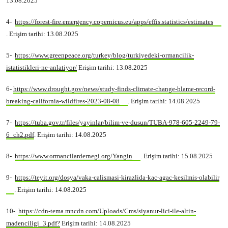
13.08.2025
4-
https://forest-fire.emergency.copernicus.eu/apps/effis.statistics/estimates
. Erişim tarihi: 13.08.2025
5-
https://www.greenpeace.org/turkey/blog/turkiyedeki-ormancilik-
istatistikleri-ne-anlatiyor/
Erişim tarihi: 13.08.2025
6-
https://www.drought.gov/news/study-finds-climate-change-blame-record-
breaking-california-wildfires-2023-08-08
. Erişim tarihi: 14.08.2025
7-
https://tuba.gov.tr/files/yayinlar/bilim-ve-dusun/TUBA-978-605-2249-79-
6_ch2.pdf
. Erişim tarihi: 14.08.2025
8-
https://www.ormancilardernegi.org/Yangin
. Erişim tarihi: 15.08.2025
9-
https://teyit.org/dosya/vaka-calismasi-kirazlida-kac-agac-kesilmis-olabilir
. Erişim tarihi: 14.08.2025
10-
https://cdn-tema.mncdn.com/Uploads/Cms/siyanur-lici-ile-altin-
madenciligi_3.pdf?
Erişim tarihi: 14.08.2025