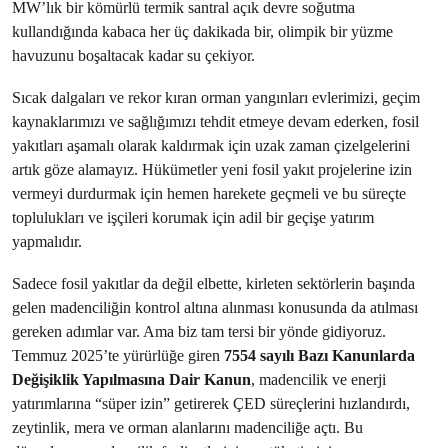
MW’lık bir kömürlü termik santral açık devre soğutma
kullandığında kabaca her üç dakikada bir, olimpik bir yüzme
havuzunu boşaltacak kadar su çekiyor.
Sıcak dalgaları ve rekor kıran orman yangınları evlerimizi, geçim
kaynaklarımızı ve sağlığımızı tehdit etmeye devam ederken, fosil
yakıtları aşamalı olarak kaldırmak için uzak zaman çizelgelerini
artık göze alamayız. Hükümetler yeni fosil yakıt projelerine izin
vermeyi durdurmak için hemen harekete geçmeli ve bu süreçte
toplulukları ve işçileri korumak için adil bir geçişe yatırım
yapmalıdır.
Sadece fosil yakıtlar da değil elbette, kirleten sektörlerin başında
gelen madenciliğin kontrol altına alınması konusunda da atılması
gereken adımlar var. Ama biz tam tersi bir yönde gidiyoruz.
Temmuz 2025’te yürürlüğe giren
7554 sayılı Bazı Kanunlarda
Değişiklik Yapılmasına Dair Kanun
, madencilik ve enerji
yatırımlarına “süper izin” getirerek ÇED süreçlerini hızlandırdı,
zeytinlik, mera ve orman alanlarını madenciliğe açtı. Bu