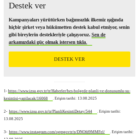
Destek ver
Kampanyaları yürütürken bağımsızlık ilkemiz ışığında
hiçbir şirket veya hükümetten destek kabul etmiyor, senin
gibi bireylerin destekleriyle çalışıyoruz.
Sen de
arkamızdaki güç olmak istersen tıkla
.
DESTEK VER
1-
https://www.izsu.gov.tr/tr/Haberler/bes-bolgede-planli-ve-donusumlu-su-
kesintisi-yapilacak/16068
. Erişim tarihi: 13.08.2025
2-
https://www.izsu.gov.tr/tr/PlanliKesintiDetay/544
. Erişim tarihi:
13.08.2025
3-
https://www.instagram.com/ogmgovtr/p/DNOfd9MMFel/
. Erişim tarihi: