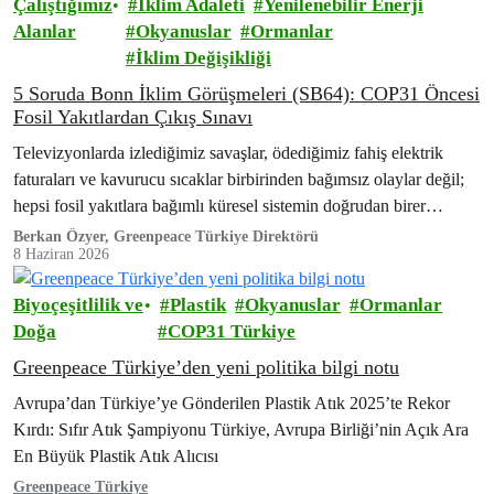
Çalıştığımız
İklim Adaleti
Yenilenebilir Enerji
Alanlar
Okyanuslar
Ormanlar
İklim Değişikliği
5 Soruda Bonn İklim Görüşmeleri (SB64): COP31 Öncesi
Fosil Yakıtlardan Çıkış Sınavı
Televizyonlarda izlediğimiz savaşlar, ödediğimiz fahiş elektrik
faturaları ve kavurucu sıcaklar birbirinden bağımsız olaylar değil;
hepsi fosil yakıtlara bağımlı küresel sistemin doğrudan birer
sonucu. Bu sistemi değiştirecek kararların teknik altyapısı,
Berkan Özyer, Greenpeace Türkiye Direktörü
8 Haziran 2026
bugün…
Biyoçeşitlilik ve
Plastik
Okyanuslar
Ormanlar
Doğa
COP31 Türkiye
Greenpeace Türkiye’den yeni politika bilgi notu
Avrupa’dan Türkiye’ye Gönderilen Plastik Atık 2025’te Rekor
Kırdı: Sıfır Atık Şampiyonu Türkiye, Avrupa Birliği’nin Açık Ara
En Büyük Plastik Atık Alıcısı
Greenpeace Türkiye