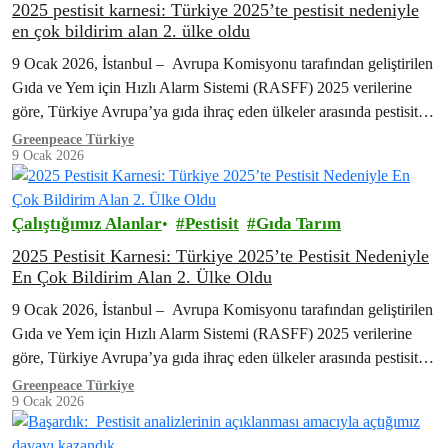
2025 pestisit karnesi: Türkiye 2025’te pestisit nedeniyle
en çok bildirim alan 2. ülke oldu
9 Ocak 2026, İstanbul – Avrupa Komisyonu tarafından geliştirilen
Gıda ve Yem için Hızlı Alarm Sistemi (RASFF) 2025 verilerine
göre, Türkiye Avrupa’ya gıda ihraç eden ülkeler arasında pestisit
nedeniyle en…
Greenpeace Türkiye
9 Ocak 2026
Çalıştığımız Alanlar
Pestisit
Gıda Tarım
2025 Pestisit Karnesi: Türkiye 2025’te Pestisit Nedeniyle
En Çok Bildirim Alan 2. Ülke Oldu
9 Ocak 2026, İstanbul – Avrupa Komisyonu tarafından geliştirilen
Gıda ve Yem için Hızlı Alarm Sistemi (RASFF) 2025 verilerine
göre, Türkiye Avrupa’ya gıda ihraç eden ülkeler arasında pestisit
nedeniyle en…
Greenpeace Türkiye
9 Ocak 2026