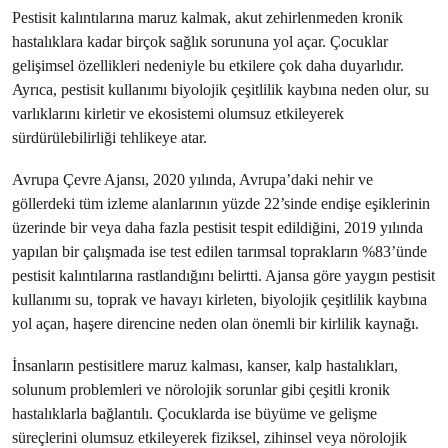
Pestisit kalıntılarına maruz kalmak, akut zehirlenmeden kronik
hastalıklara kadar birçok sağlık sorununa yol açar. Çocuklar
gelişimsel özellikleri nedeniyle bu etkilere çok daha duyarlıdır.
Ayrıca, pestisit kullanımı biyolojik çeşitlilik kaybına neden olur, su
varlıklarını kirletir ve ekosistemi olumsuz etkileyerek
sürdürülebilirliği tehlikeye atar.
Avrupa Çevre Ajansı, 2020 yılında, Avrupa’daki nehir ve
göllerdeki tüm izleme alanlarının yüzde 22’sinde endişe eşiklerinin
üzerinde bir veya daha fazla pestisit tespit edildiğini, 2019 yılında
yapılan bir çalışmada ise test edilen tarımsal toprakların %83’ünde
pestisit kalıntılarına rastlandığını belirtti. Ajansa göre yaygın pestisit
kullanımı su, toprak ve havayı kirleten, biyolojik çeşitlilik kaybına
yol açan, haşere direncine neden olan önemli bir kirlilik kaynağı.
İnsanların pestisitlere maruz kalması, kanser, kalp hastalıkları,
solunum problemleri ve nörolojik sorunlar gibi çeşitli kronik
hastalıklarla bağlantılı. Çocuklarda ise büyüme ve gelişme
süreçlerini olumsuz etkileyerek fiziksel, zihinsel veya nörolojik