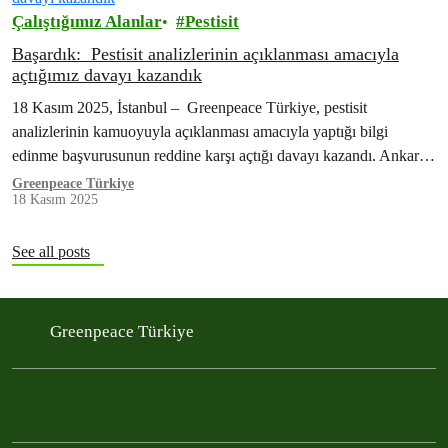
Çalıştığımız Alanlar
Pestisit
Başardık: Pestisit analizlerinin açıklanması amacıyla
açtığımız davayı kazandık
18 Kasım 2025, İstanbul – Greenpeace Türkiye, pestisit
analizlerinin kamuoyuyla açıklanması amacıyla yaptığı bilgi
edinme başvurusunun reddine karşı açtığı davayı kazandı. Ankara
5. İdare Mahkemesi’nin 28 Ekim 2025 tarihli kararı,…
Greenpeace Türkiye
18 Kasım 2025
See all posts
Greenpeace Türkiye