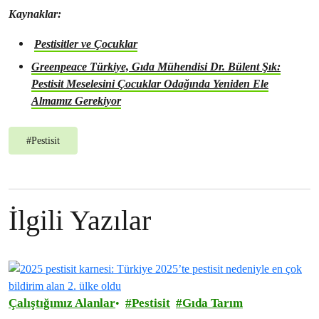
Kaynaklar:
Pestisitler ve Çocuklar
Greenpeace Türkiye, Gıda Mühendisi Dr. Bülent Şık:
Pestisit Meselesini Çocuklar Odağında Yeniden Ele
Almamız Gerekiyor
#
Pestisit
İlgili Yazılar
Çalıştığımız Alanlar
Pestisit
Gıda Tarım