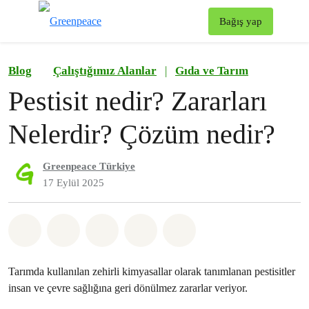
To
Bağış yap
Menü
Blog
Çalıştığımız Alanlar
|
Gıda ve Tarım
Pestisit nedir? Zararları
Nelerdir? Çözüm nedir?
Greenpeace Türkiye
17 Eylül 2025
Paylaş Whatsapp
Paylaş Facebook
Paylaş Twitter
Paylaş Email
Share on Bluesky
Tarımda kullanılan zehirli kimyasallar olarak tanımlanan pestisitler
insan ve çevre sağlığına geri dönülmez zararlar veriyor.