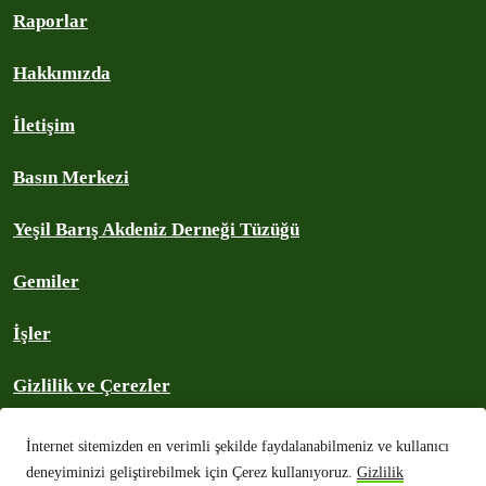
Raporlar
Hakkımızda
İletişim
Basın Merkezi
Yeşil Barış Akdeniz Derneği Tüzüğü
Gemiler
İşler
Gizlilik ve Çerezler
Telif Hakları
İnternet sitemizden en verimli şekilde faydalanabilmeniz ve kullanıcı
deneyiminizi geliştirebilmek için Çerez kullanıyoruz.
Gizlilik