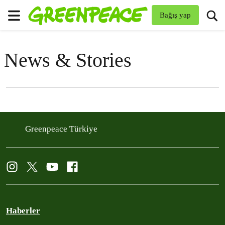
To
Bağış yap
Menü
News & Stories
Filter posts
Filtered results
Greenpeace Türkiye
Haberler