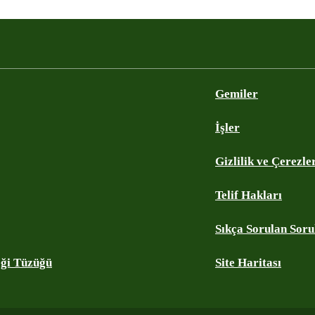
Gemiler
İşler
Gizlilik ve Çerezle
Telif Hakları
Sıkça Sorulan Soru
eği Tüzüğü
Site Haritası