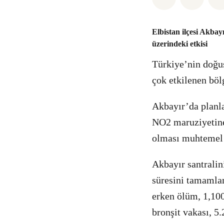
Elbistan ilçesi Akbay
üzerindeki etkisi
Türkiye’nin doğu
çok etkilenen bö
Akbayır’da planla
NO2 maruziyetine b
olması muhtemel g
Akbayır santralini
süresini tamamla
erken ölüm, 1,10
bronşit vakası, 5