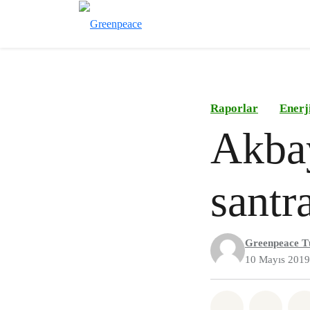
Raporlar
Enerj
Akbay
santr
Greenpeace T
10 Mayıs 2019
Paylaş What
Paylaş