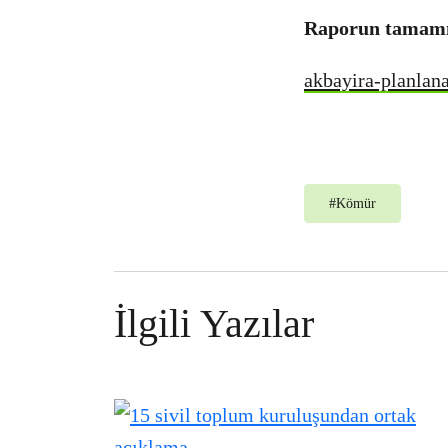
Raporun tamamına
akbayira-planlana
#
Kömür
İlgili Yazılar