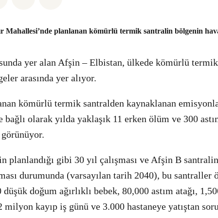
ır Mahallesi’nde planlanan kömürlü termik santralin bölgenin havas
sunda yer alan Afşin – Elbistan, ülkede kömürlü termi
lgeler arasında yer alıyor.
nan kömürlü termik santralden kaynaklanan emisyonl
ağlı olarak yılda yaklaşık 11 erken ölüm ve 300 astı
örünüyor.
n planlandığı gibi 30 yıl çalışması ve Afşin B santrali
ması durumunda (varsayılan tarih 2040), bu santraller ö
0 düşük doğum ağırlıklı bebek, 80,000 astım atağı, 1,5
.2 milyon kayıp iş günü ve 3.000 hastaneye yatıştan so