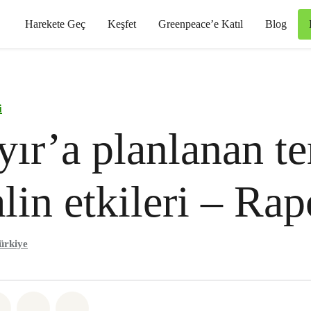
Harekete Geç
Keşfet
Greenpeace’e Katıl
Blog
i
ır’a planlanan t
alin etkileri – Rap
ürkiye
sapp
 Facebook
Paylaş Twitter
Paylaş Email
Share on Bluesky