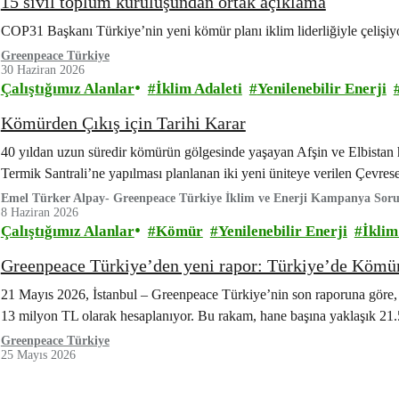
15 sivil toplum kuruluşundan ortak açıklama
COP31 Başkanı Türkiye’nin yeni kömür planı iklim liderliğiyle çelişiy
Greenpeace Türkiye
30 Haziran 2026
Çalıştığımız Alanlar
İklim Adaleti
Yenilenebilir Enerji
Kömürden Çıkış için Tarihi Karar
40 yıldan uzun süredir kömürün gölgesinde yaşayan Afşin ve Elbistan ha
Termik Santrali’ne yapılması planlanan iki yeni üniteye verilen Çevr
Emel Türker Alpay- Greenpeace Türkiye İklim ve Enerji Kampanya Sor
8 Haziran 2026
Çalıştığımız Alanlar
Kömür
Yenilenebilir Enerji
İklim
Greenpeace Türkiye’den yeni rapor: Türkiye’de Kömür
21 Mayıs 2026, İstanbul – Greenpeace Türkiye’nin son raporuna göre, 
13 milyon TL olarak hesaplanıyor. Bu rakam, hane başına yaklaşık 2
Greenpeace Türkiye
25 Mayıs 2026