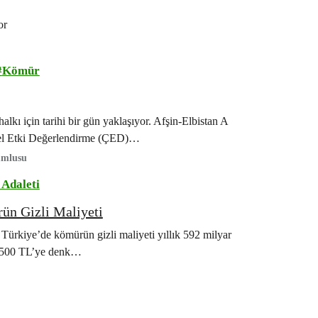
or
Kömür
lkı için tarihi bir gün yaklaşıyor. Afşin-Elbistan A
esel Etki Değerlendirme (ÇED)…
umlusu
 Adaleti
ün Gizli Maliyeti
Türkiye’de kömürün gizli maliyeti yıllık 592 milyar
1.500 TL’ye denk…