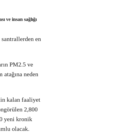
ı ve insan sağlığı
k santrallerden en
arın PM2.5 ve
m atağına neden
nin kalan faaliyet
ngörülen 2,800
00 yeni kronik
rumlu olacak.