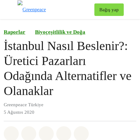
To
Bağış yap
Menü
Raporlar
Biyoçeşitlilik ve Doğa
İstanbul Nasıl Beslenir?:
Üretici Pazarları
Odağında Alternatifler ve
Olanaklar
Greenpeace Türkiye
5 Ağustos 2020
Paylaş Whatsapp
Paylaş Facebook
Paylaş Twitter
Paylaş Email
Share on Bluesky