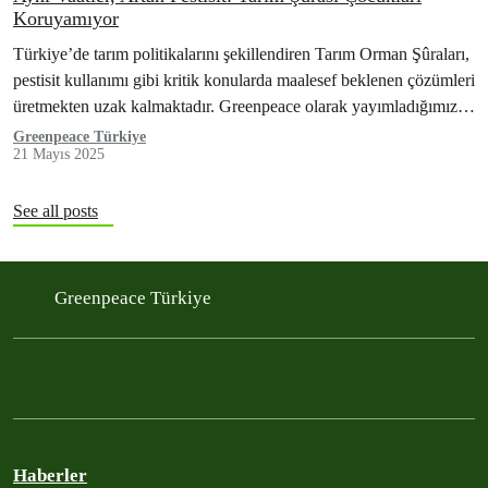
Koruyamıyor
Türkiye’de tarım politikalarını şekillendiren Tarım Orman Şûraları,
pestisit kullanımı gibi kritik konularda maalesef beklenen çözümleri
üretmekten uzak kalmaktadır. Greenpeace olarak yayımladığımız
“Pestisitler ve Çocuklar” raporu, sorunun ciddiyetini gözler önüne
Greenpeace Türkiye
21 Mayıs 2025
seriyor…
See all posts
Greenpeace Türkiye
Haberler