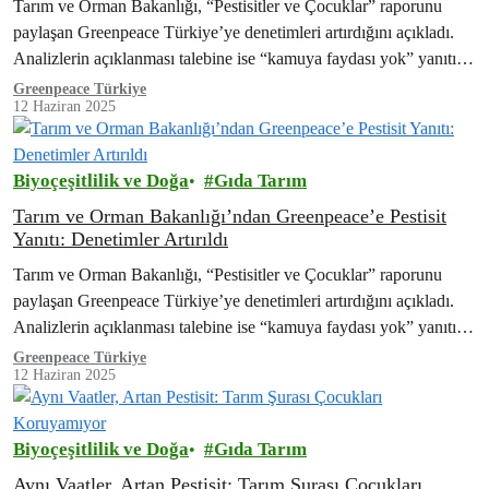
Tarım ve Orman Bakanlığı, “Pestisitler ve Çocuklar” raporunu
paylaşan Greenpeace Türkiye’ye denetimleri artırdığını açıkladı.
Analizlerin açıklanması talebine ise “kamuya faydası yok” yanıtını
veriyor. Greenpeace, analizlerin açıklanması talebiyle hukuki
Greenpeace Türkiye
12 Haziran 2025
mücadeleyi de…
Biyoçeşitlilik ve Doğa
Gıda Tarım
Tarım ve Orman Bakanlığı’ndan Greenpeace’e Pestisit
Yanıtı: Denetimler Artırıldı
Tarım ve Orman Bakanlığı, “Pestisitler ve Çocuklar” raporunu
paylaşan Greenpeace Türkiye’ye denetimleri artırdığını açıkladı.
Analizlerin açıklanması talebine ise “kamuya faydası yok” yanıtını
veriyor. Greenpeace, analizlerin açıklanması talebiyle hukuki
Greenpeace Türkiye
12 Haziran 2025
mücadeleyi de…
Biyoçeşitlilik ve Doğa
Gıda Tarım
Aynı Vaatler, Artan Pestisit: Tarım Şurası Çocukları