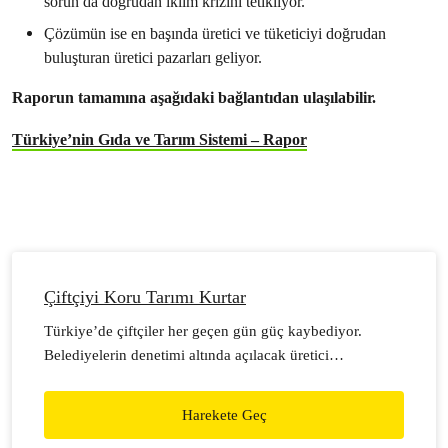
sorun da doğrudan iklim krizini tetikliyor.
Çözümün ise en başında üretici ve tüketiciyi doğrudan
buluşturan üretici pazarları geliyor.
Raporun tamamına aşağıdaki bağlantıdan ulaşılabilir.
Türkiye’nin Gıda ve Tarım Sistemi – Rapor
Çiftçiyi Koru Tarımı Kurtar
Türkiye’de çiftçiler her geçen gün güç kaybediyor.
Belediyelerin denetimi altında açılacak üretici
pazarlarıyla hem çiftçi kazanacak, hem de tüketici daha
sağlıklı gıdaya ulaşabilecek. Ekolojik bir gelecek için sen
Harekete Geç
de belediyenden talep et, şehrinde üretici pazarları açılsın