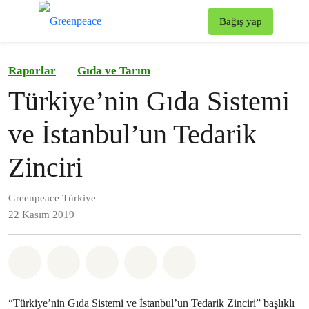
To
Bağış yap
Menü
Raporlar
Gıda ve Tarım
Türkiye’nin Gıda Sistemi
ve İstanbul’un Tedarik
Zinciri
Greenpeace Türkiye
22 Kasım 2019
Paylaş Whatsapp
Paylaş Facebook
Paylaş Twitter
Paylaş Email
Share on Bluesky
“Türkiye’nin Gıda Sistemi ve İstanbul’un Tedarik Zinciri” başlıklı