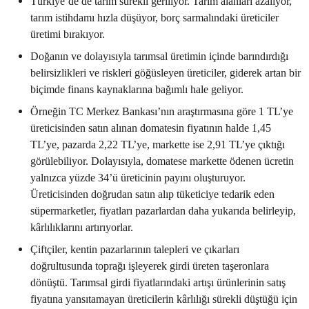
Türkiye’de de tarım sürekli geriliyor. Tarım alanları azalıyor,
tarım istihdamı hızla düşüyor, borç sarmalındaki üreticiler
üretimi bırakıyor.
Doğanın ve dolayısıyla tarımsal üretimin içinde barındırdığı
belirsizlikleri ve riskleri göğüsleyen üreticiler, giderek artan bir
biçimde finans kaynaklarına bağımlı hale geliyor.
Örneğin TC Merkez Bankası’nın araştırmasına göre 1 TL’ye
üreticisinden satın alınan domatesin fiyatının halde 1,45
TL’ye, pazarda 2,22 TL’ye, markette ise 2,91 TL’ye çıktığı
görülebiliyor. Dolayısıyla, domatese markette ödenen ücretin
yalnızca yüzde 34’ü üreticinin payını oluşturuyor.
Üreticisinden doğrudan satın alıp tüketiciye tedarik eden
süpermarketler, fiyatları pazarlardan daha yukarıda belirleyip,
kârlılıklarını artırıyorlar.
Çiftçiler, kentin pazarlarının talepleri ve çıkarları
doğrultusunda toprağı işleyerek girdi üreten taşeronlara
dönüştü. Tarımsal girdi fiyatlarındaki artışı ürünlerinin satış
fiyatına yansıtamayan üreticilerin kârlılığı sürekli düştüğü için