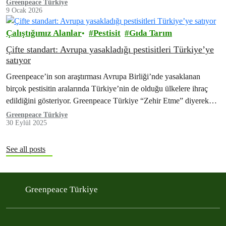
nedeniyle en…
Greenpeace Türkiye
9 Ocak 2026
Çalıştığımız Alanlar
Pestisit
Gıda Tarım
Çifte standart: Avrupa yasakladığı pestisitleri Türkiye’ye
satıyor
Greenpeace’in son araştırması Avrupa Birliği’nde yasaklanan
birçok pestisitin aralarında Türkiye’nin de olduğu ülkelere ihraç
edildiğini gösteriyor. Greenpeace Türkiye “Zehir Etme” diyerek
pestisit analizlerinin açıklanması çağrısını sürdürüyor.
Greenpeace Türkiye
30 Eylül 2025
See all posts
Greenpeace Türkiye