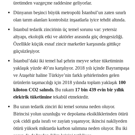
üretimden vazgeçme raddesine geliyorlar.
Dünyanın beşinci büyük metropolü İstanbul’un zaten sınırlı
olan tarım alanları kontrolsüz inşaatlarla iyice tehdit altında.
İstanbul tedarik zincirinin üç temel sorunu var: yetersiz
altyapı, ekolojik etki ve aktörler arasında güç dengesizliği.
Özellikle küçük esnaf zincir marketler karşısında gittikçe
güçsüzleşiyor.
İstanbul’daki iki temel hal şehrin meyve sebze tüketiminin
yaklaşık yüzde 40’ını karşılıyor. 2018 yılı içinde Bayrampaşa
ve Ataşehir haline Türkiye’nin farklı şehirlerinden gelen
ürünlerin taşımacılığı için 2018 yılında toplam yaklaşık
100
kiloton CO2 salındı.
Bu rakam
17 bin 439 evin bir yıllık
elektrik tüketimine
tekabül etmektedir.
Bu uzun tedarik zinciri iki temel soruna neden oluyor.
Birincisi yolun uzunluğu ve depolama eksikliklerinden ötürü
çok ciddi gıda israfı ve zayiatı yaşanıyor, ikincisi nakliyeden
ötürü yüksek miktarda karbon salımına neden oluyor. Bu iki