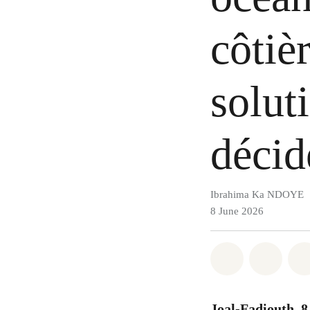
côtiè
solut
décid
Ibrahima Ka NDOYE
8 June 2026
Share on Wh
Share 
Joal-Fadiouth, 8