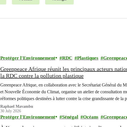
Protéger l'Environnement
RDC
Plastiques
Greenpeac
Greenpeace Afrique réunit les principaux acteurs natio
la RDC contre la pollution plastique
Greenpeace Afrique, en collaboration avec le Secrétariat Général du 
et Nouvelle Économie du Climat, organise un atelier de consultation mult
réformes politiques destinées à lutter contre la crise grandissante de la 
République Démocratique du Congo (RDC).
Raphael Mavambu
30 July 2026
Protéger l'Environnement
Sénégal
Océans
Greenpeac