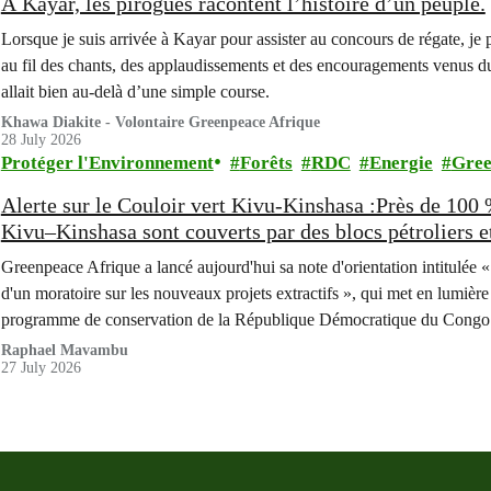
À Kayar, les pirogues racontent l’histoire d’un peuple.
Lorsque je suis arrivée à Kayar pour assister au concours de régate, je
au fil des chants, des applaudissements et des encouragements venus du
allait bien au-delà d’une simple course.
Khawa Diakite - Volontaire Greenpeace Afrique
28 July 2026
Protéger l'Environnement
Forêts
RDC
Energie
Gree
Alerte sur le Couloir vert Kivu-Kinshasa :Près de 100
Kivu–Kinshasa sont couverts par des blocs pétroliers e
Greenpeace Afrique a lancé aujourd'hui sa note d'orientation intitulée
d'un moratoire sur les nouveaux projets extractifs », qui met en lumière
programme de conservation de la République Démocratique du Congo (R
pétrolières, gazières et…
Raphael Mavambu
27 July 2026