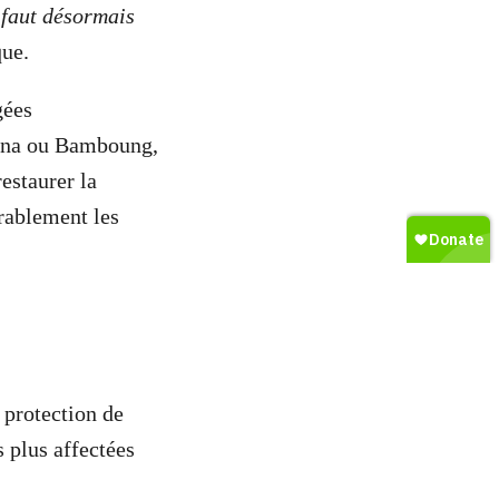
 faut désormais
que.
gées
ana ou Bamboung,
estaurer la
urablement les
 protection de
 plus affectées