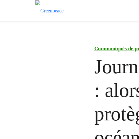
Communiqués de pr
Journ
: alo
protè
océan