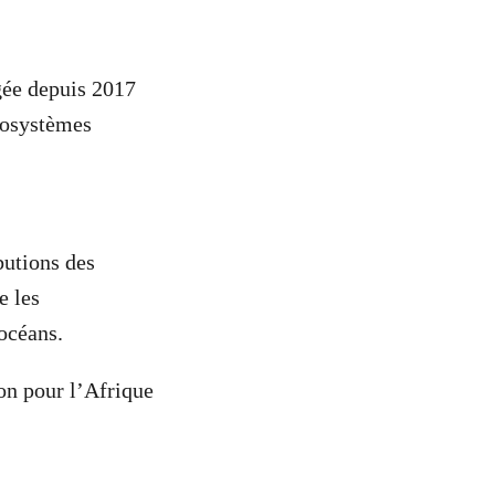
gée depuis 2017
cosystèmes
butions des
e les
 océans.
n pour l’Afrique