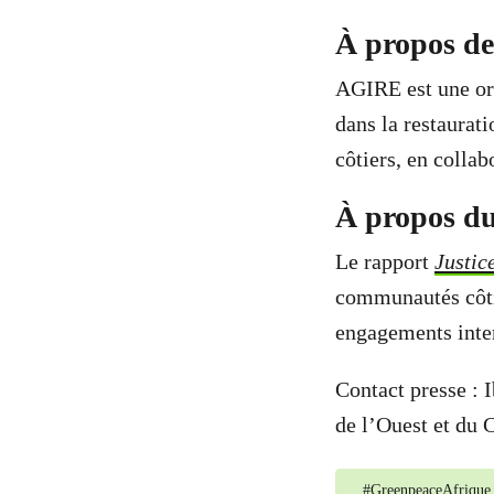
À propos d
AGIRE est une or
dans la restaurat
côtiers, en colla
À propos du
Le rapport
Justic
communautés côtiè
engagements inter
Contact presse :
de l’Ouest et du 
#
GreenpeaceAfrique