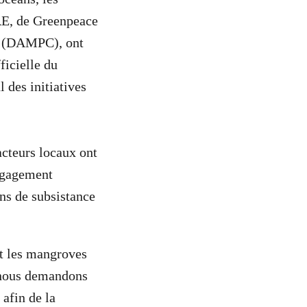
RE, de Greenpeace
es (DAMPC), ont
ficielle du
l des initiatives
acteurs locaux ont
engagement
ns de subsistance
nt les mangroves
 nous demandons
 afin de la