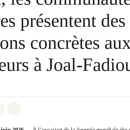
res présentent des
ions concrètes au
eurs à Joal-Fadio
atsapp
on Facebook
Share on Twitter
Share via Email
 juin 2026
— À l’occasion de la Journée mondiale des o