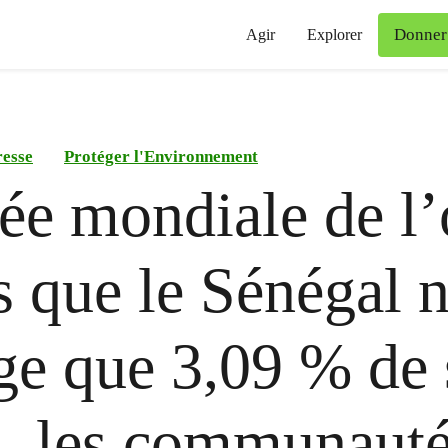
Donner
Agir
Explorer
esse
Protéger l'Environnement
ée mondiale de l
rs que le Sénégal 
ge que 3,09 % de
, les communaut