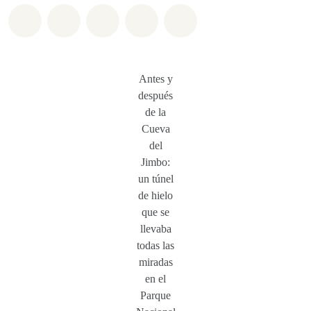
Share on Whatsapp
Share on Facebook
Share on Twitter
Share via Email
Share on Bluesky
Antes y
después
de la
Cueva
del
Jimbo:
un túnel
de hielo
que se
llevaba
todas las
miradas
en el
Parque