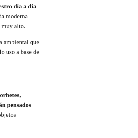
stro día a día
ida moderna
o muy alto.
la ambiental que
lo uso a base de
sorbetes,
tán pensados
objetos