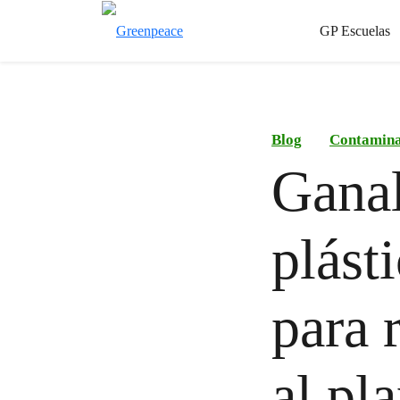
GP Escuelas
Blog
Contamina
Ganal
plást
para 
al pl