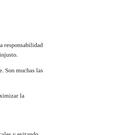
la responsabilidad
injusto.
e. Son muchas las
ximizar la
cales y evitando