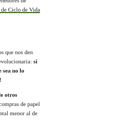
tenedores de
 de Ciclo de Vida
os que nos den
revolucionaria:
si
e sea no lo
s!
de otros
 compras de papel
ntal menor al de