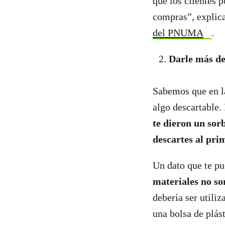
que los clientes 
compras”, explica
del PNUMA
.
Darle más de
Sabemos que en la
algo descartable.
te dieron un sorb
descartes al pri
Un dato que te pu
materiales no s
debería ser utili
una bolsa de plás