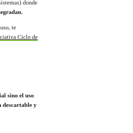
sistemas) donde
odegradan.
uso, te
iciativa Ciclo de
al sino el uso
a descartable y