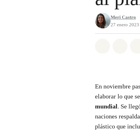
Meri Castro
27 enero 2023
Share on Wh
Share 
En noviembre pas
elaborar lo que s
mundial
. Se lle
naciones respalda
plástico que incl