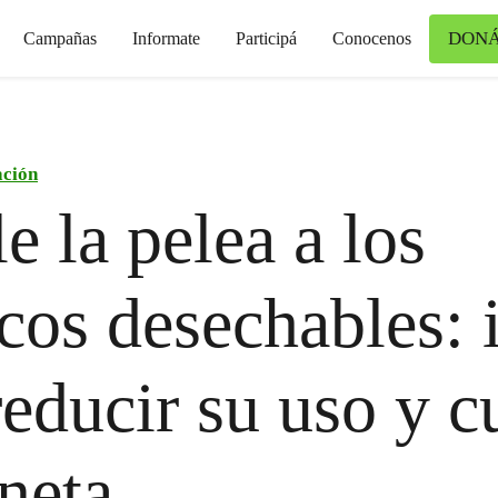
DONÁ
Campañas
Informate
Participá
Conocenos
ción
e la pelea a los
icos desechables: 
reducir su uso y c
aneta