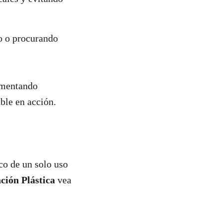
do o procurando
ementando
ble en acción.
co de un solo uso
ción Plástica
vea