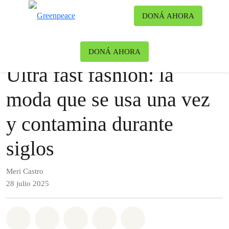
Ca
DONÁ AHORA
Menú
Blog
Contaminación
DONÁ AHORA
Ultra fast fashion: la
moda que se usa una vez
y contamina durante
siglos
Meri Castro
28 julio 2025
Share on Whatsapp
Share on Facebook
Share on Twitter
Share via Email
Share on Bluesky