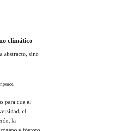
mo climático
 abstracto, sino
enpeace.
os para que el
versidad, el
ión, la
trógeno y fósforo