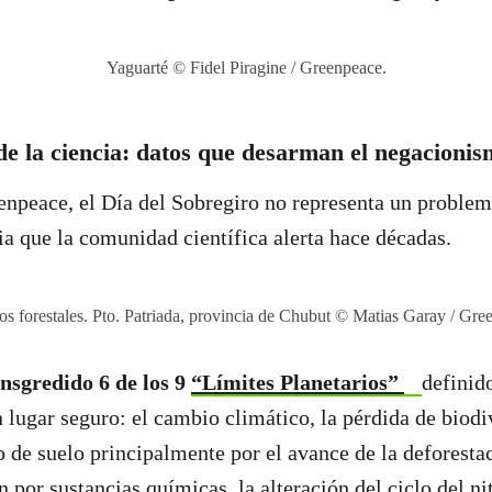
Yaguarté © Fidel Piragine / Greenpeace.
de la ciencia: datos que desarman el negacionis
npeace, el Día del Sobregiro no representa un problema
ia que la comunidad científica alerta hace décadas.
os forestales. Pto. Patriada, provincia de Chubut © Matias Garay / Gre
ansgredido 6 de los 9
“Límites Planetarios”
definid
n lugar seguro: el cambio climático, la pérdida de biodi
 de suelo principalmente por el avance de la deforestac
 por sustancias químicas, la alteración del ciclo del ni