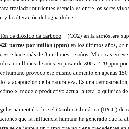
ra trasladar nutrientes esenciales entre los seres vivos
; y la alteración del agua dulce.
ión de dióxido de carbono
(CO2) en la atmósfera sup
420 partes por millón (ppm)
en los últimos años, un n
 desde hace más de 3 millones de años. Mientras en ese
miles o millones de años en pasar de 300 a 420 ppm por
l ser humano provocó ese mismo aumento en apenas 150
do la adaptación de la naturaleza. Es una demostración,
 cómo el modelo productivo actual altera la química de 
rgubernamental sobre el Cambio Climático (IPCC) dict
aciones que la influencia humana ha generado que la at
ierra se caliente a un ritmo que no tiene precedentes en