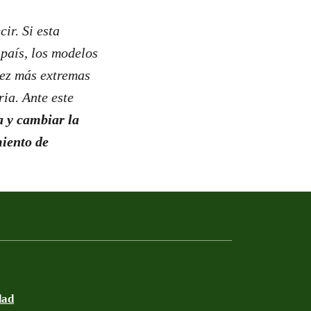
ir. Si esta
 país, los modelos
vez más extremas
ia. Ante este
a y cambiar la
miento de
dad