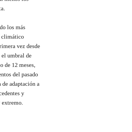
ta.
ido los más
 climático
rimera vez desde
ó el umbral de
uo de 12 meses,
entos del pasado
 de adaptación a
ecedentes y
y extremo.