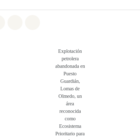
atsapp
on Facebook
Share on Twitter
Share via Email
Share on Bluesky
Explotación
petrolera
abandonada
en
Puesto
Guardián,
Lomas de
Olmedo, un
área
reconocida
como
Ecosistema
Prioritario para