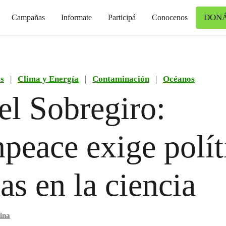
DON
Campañas
Informate
Participá
Conocenos
s
|
Clima y Energía
|
Contaminación
|
Océanos
el Sobregiro:
peace exige polít
as en la ciencia
ina