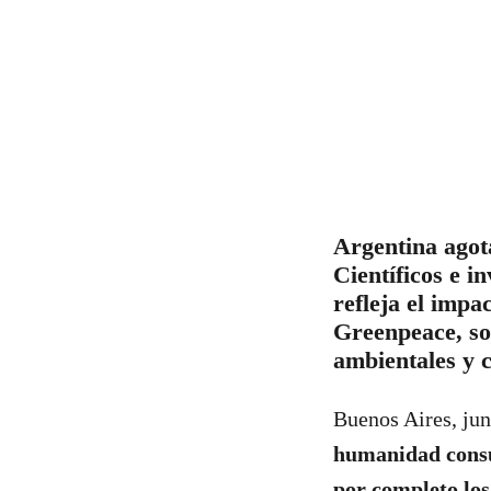
Argentina agota
Científicos e i
refleja el impa
Greenpeace, sos
ambientales y c
Buenos Aires, jun
humanidad consum
por completo los