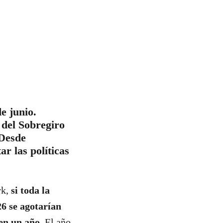
e junio.
a del Sobregiro
 Desde
r las políticas
rk,
si toda la
6 se agotarían
en un año.
El año