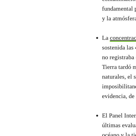
fundamental pa
y la atmósfera
La
concentrac
sostenida las
no registraba
Tierra tardó 
naturales, e
imposibilitan
evidencia, de
El Panel Inte
últimas evalu
océano y la t