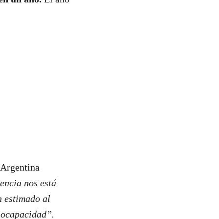
 Argentina
iencia nos está
n estimado al
biocapacidad”.