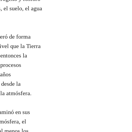
, el suelo, el agua
eró de forma
ivel que la Tierra
 entonces la
 procesos
 años
 desde la
la atmósfera.
aminó en sus
mósfera, el
 al menos los