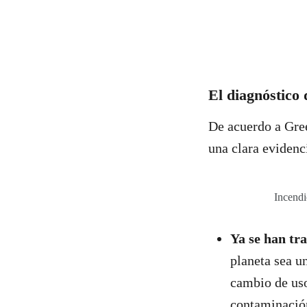
El diagnóstico 
De acuerdo a Gree
una clara evidenc
Incendi
Ya se han tr
planeta sea u
cambio de uso
contaminación