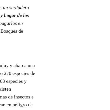
, un verdadero
 y hogar de los
pagarlos en
 Bosques de
Jujuy y abarca una
ado 270 especies de
103 especies y
xisten
mas de insectos e
ran en peligro de