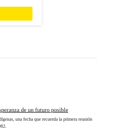
ara evitar la
as.
speranza de un futuro posible
dígenas, una fecha que recuerda la primera reunión
982.