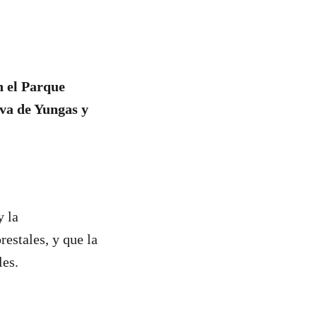
n el Parque
lva de Yungas y
y la
restales, y que la
les.