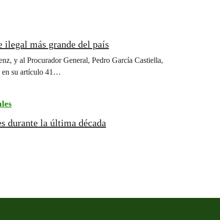
 ilegal más grande del país
nz, y al Procurador General, Pedro García Castiella,
e en su artículo 41…
ales
es durante la última década