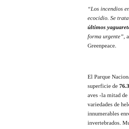
“Los incendios e
ecocidio. Se trat
últimos yaguaret
forma urgente”,
a
Greenpeace.
El Parque Naciona
superficie de
76.
aves -la mitad de
variedades de hel
innumerables enre
invertebrados. Mu