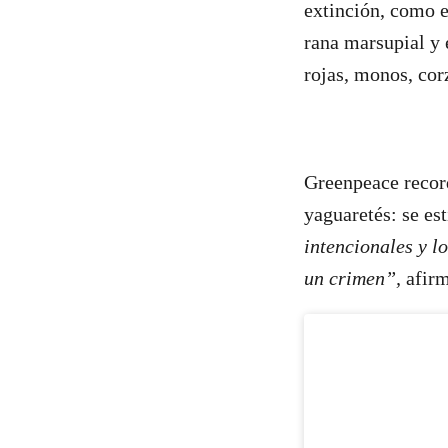
extinción, como e
rana marsupial y 
rojas, monos, cor
Greenpeace recor
yaguaretés: se e
intencionales y 
un crimen”,
afirm