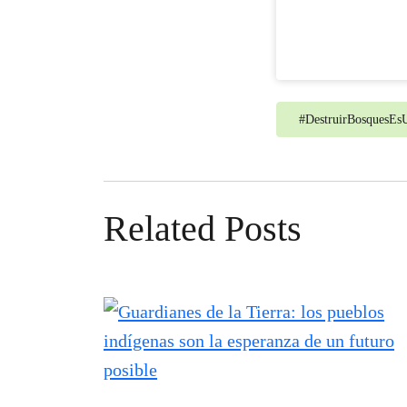
#
DestruirBosquesE
Related Posts