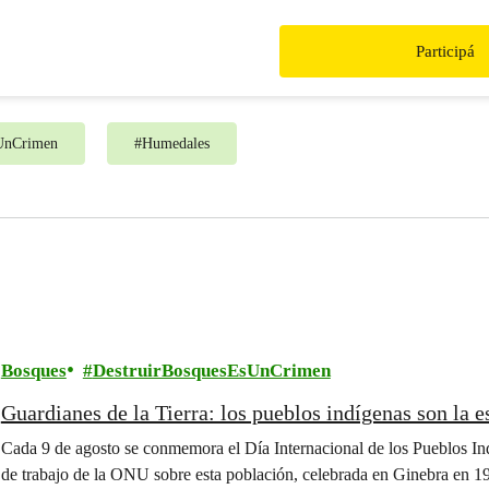
humedales, moratoria y multa p
destrucción de estos ecosistem
Participá
sUnCrimen
#
Humedales
Bosques
DestruirBosquesEsUnCrimen
Guardianes de la Tierra: los pueblos indígenas son la e
Cada 9 de agosto se conmemora el Día Internacional de los Pueblos In
de trabajo de la ONU sobre esta población, celebrada en Ginebra en 1