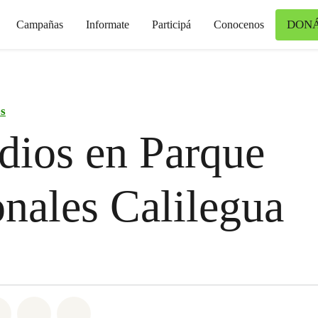
DON
Campañas
Informate
Participá
Conocenos
s
dios en Parque
nales Calilegua
atsapp
on Facebook
Share on Twitter
Share via Email
Share on Bluesky