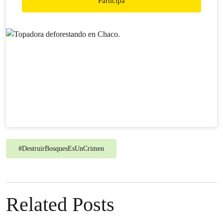
Participá
#
DestruirBosquesEsUnCrimen
Related Posts