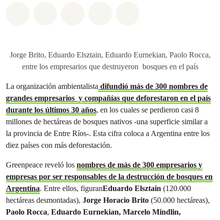
Share on Whatsapp
Share on Facebook
Share on Twitter
Share via Email
Share on Bluesky
Jorge Brito, Eduardo Elsztain, Eduardo Eurnekian, Paolo Rocca,
entre los empresarios que destruyeron bosques en el país
La organización ambientalista
difundió más de 300 nombres de
grandes empresarios y compañías que deforestaron en el país
durante los últimos 30 años
, en los cuales se perdieron casi 8
millones de hectáreas de bosques nativos -una superficie similar a
la provincia de Entre Ríos-. Esta cifra coloca a Argentina entre los
diez países con más deforestación.
Greenpeace reveló los
nombres de más de 300 empresarios y
empresas por ser responsables de la destrucción de bosques en
Argentina
. Entre ellos, figuran
Eduardo Elsztain
(120.000
hectáreas desmontadas),
Jorge Horacio Brito
(50.000 hectáreas),
Paolo Rocca
,
Eduardo Eurnekian, Marcelo Mindlin,