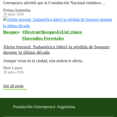
Greenpeace advirtió que la Constitución Nacional establece
claramente en su artículo 41…
Prensa Argentina
18 junio 2026
Bosques
DestruirBosquesEsUnCrimen
Incendios Forestales
Alerta forestal: Sudamérica lideró la pérdida de bosques
durante la última década
Aunque vivas en la ciudad, esta noticia te afecta.
Meri Castro
18 junio 2026
See all posts
Fundación Greenpeace Argentina