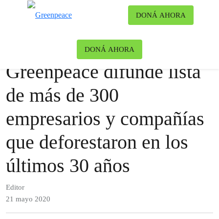
Ca
DONÁ AHORA
Menú
Noticias
Bosques
DONÁ AHORA
Greenpeace difunde lista
de más de 300
empresarios y compañías
que deforestaron en los
últimos 30 años
Editor
21 mayo 2020