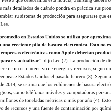
“Pese a que celebramos esta noticia, Samsung deberá 
s más detallados de cuándo pondrá en práctica sus pro
mbiar su sistema de producción para asegurarse que e
 Lee.
promedio en Estados Unidos se utiliza por aproxim
 una creciente pila de basura electrónica. Esto no es
 empresas electrónicas como Apple deberían produci
eparar y actualizar
”, dijo Lee (2). La producción de di
iere de un uso intensivo de energía y recursos, según u
enpeace Estados Unidos el pasado febrero (3). Según u
de 2014, se estima que los volúmenes de basura electr
ógicos, como teléfonos móviles y computadoras person
millones de toneladas métricas o más por año (4). Esto
o de recursos y una fuente de contaminación por quími