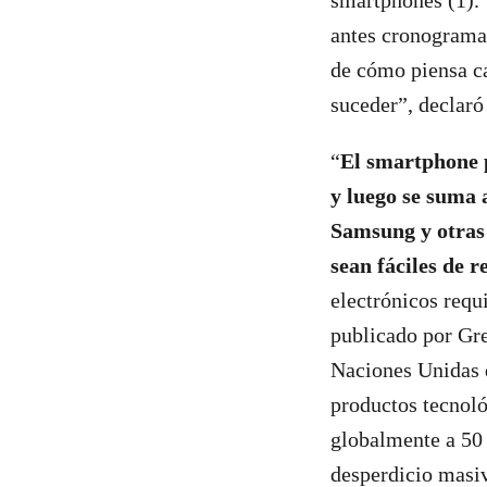
smartphones (1). 
antes cronograma
de cómo piensa ca
suceder”, declaró
“
El smartphone
y luego se suma a
Samsung y otras
sean fáciles de r
electrónicos requ
publicado por Gre
Naciones Unidas 
productos tecnol
globalmente a 50 
desperdicio masiv