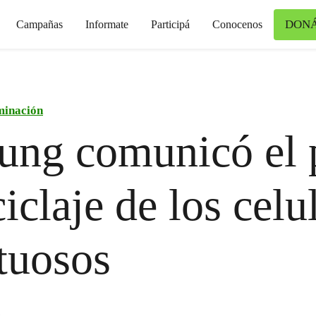
DON
Campañas
Informate
Participá
Conocenos
minación
ng comunicó el 
ciclaje de los celu
tuosos