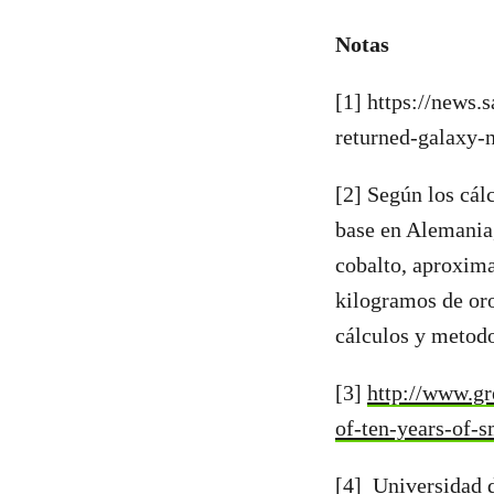
Notas
[1] https://news.
returned-galaxy-
[2] Según los cálc
base en Alemania,
cobalto, aproxima
kilogramos de oro
cálculos y metodo
[3]
http://www.gr
of-ten-years-of-
[4] Universidad d