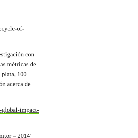
ecycle-of-
estigación con
as métricas de
 plata, 100
ón acerca de
-global-impact-
itor – 2014
”