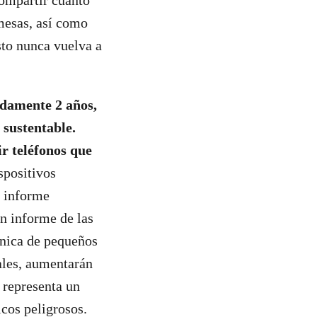
compartir cuanto
mesas, así como
sto nunca vuelva a
adamente 2 años,
 sustentable.
r teléfonos que
spositivos
n informe
n informe de las
ónica de pequeños
ales, aumentarán
 representa un
cos peligrosos.