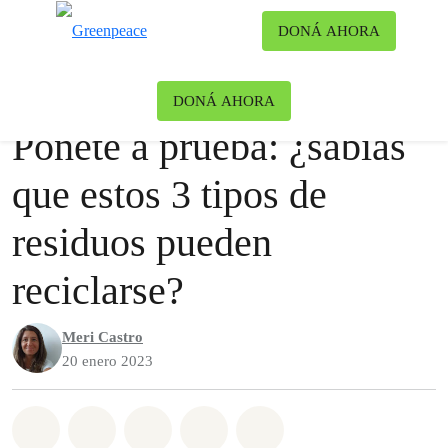
Ca
DONÁ AHORA
Menú
Blog
Contaminación
DONÁ AHORA
Ponete a prueba: ¿sabías
que estos 3 tipos de
residuos pueden
reciclarse?
Meri Castro
20 enero 2023
Share on Whatsapp
Share on Facebook
Share on Twitter
Share via Email
Share on Bluesky