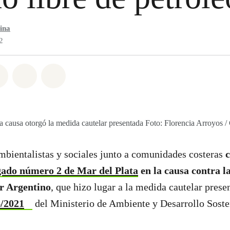
ina
2
atsapp
on Facebook
Share on Twitter
Share via Email
Share on Bluesky
la causa otorgó la medida cautelar presentada Foto: Florencia Arroyos 
bientalistas y sociales junto a comunidades costeras
c
gado número 2 de Mar del Plata
en la causa contra l
r Argentino
, que hizo lugar a la medida cautelar pres
6/2021
del Ministerio de Ambiente y Desarrollo Soste