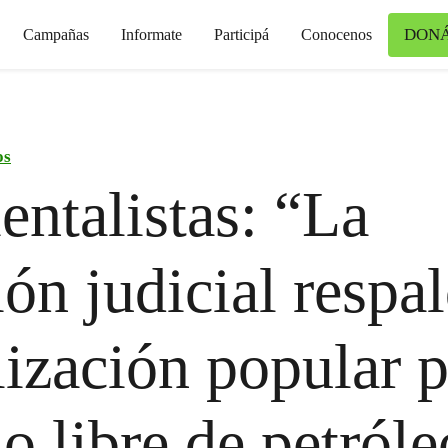
DON
Campañas
Informate
Participá
Conocenos
os
ntalistas: “La
ión judicial respal
ización popular p
o libre de petróle