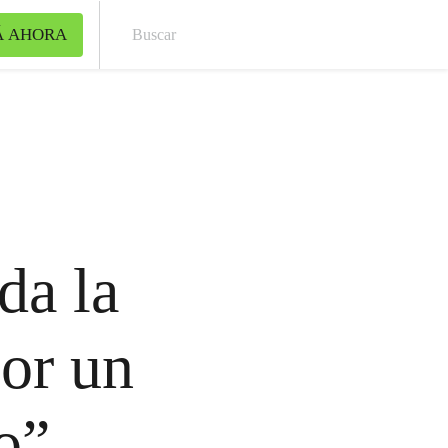
Á AHORA
Bus
da la
or un
o”