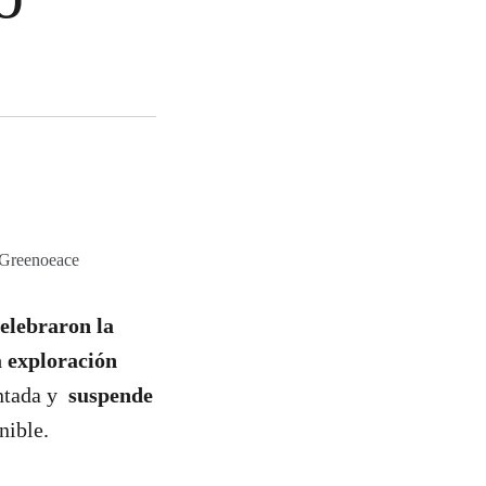
/ Greenoeace
elebraron la
a exploración
entada y
suspende
nible.