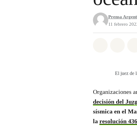
Prensa Argent
11 febrero 202
Share on Wh
Share 
El juez de 
Organizaciones am
decisión del Juz
sísmica en el Ma
la
resolución 43