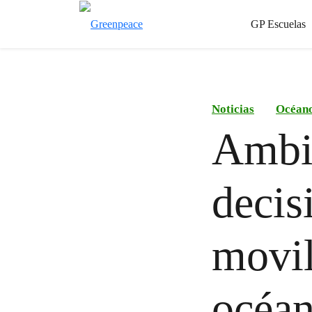
GP Escuelas
Noticias
Océan
Ambie
decis
movil
océan