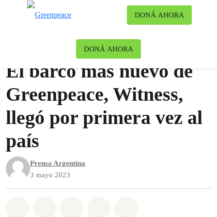
Ca
DONÁ AHORA
Menú
Noticias
Océanos
DONÁ AHORA
El barco más nuevo de
Greenpeace, Witness,
llegó por primera vez al
país
Prensa Argentina
3 mayo 2023
Share on Whatsapp
Share on Facebook
Share on Twitter
Share via Email
Share on Bluesky