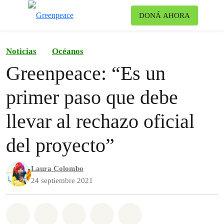
Ca
DONÁ AHORA
Menú
Noticias
Océanos
Greenpeace: “Es un
primer paso que debe
llevar al rechazo oficial
del proyecto”
Laura Colombo
24 septiembre 2021
Share on Whatsapp
Share on Facebook
Share on Twitter
Share via Email
Share on Bluesky