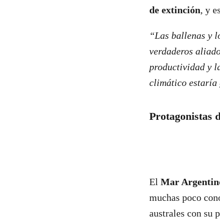
de extinción
, y 
“Las ballenas y l
verdaderos aliado
productividad y la
climático estarí
Protagonistas 
El
Mar Argenti
muchas poco conoc
australes con su 