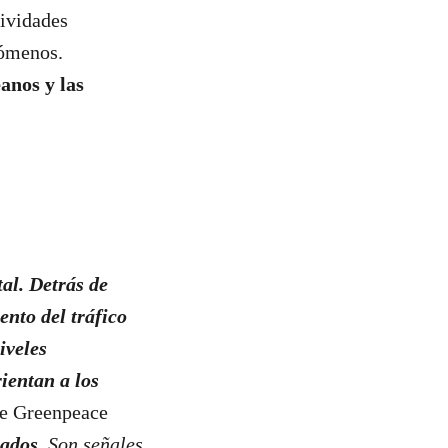
tividades
nómenos.
anos y las
al. Detrás de
nto del tráfico
iveles
ientan a los
de Greenpeace
ados.
Son señales