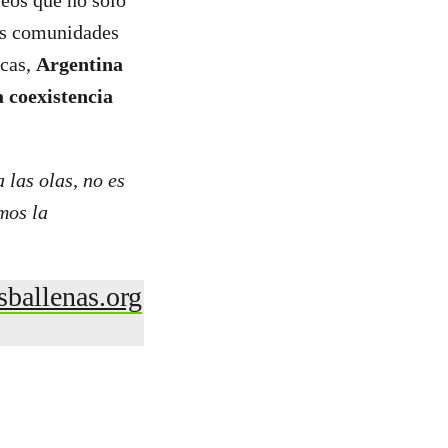
ceos que no solo
las comunidades
icas,
Argentina
 coexistencia
 las olas, no es
mos la
sballenas.org