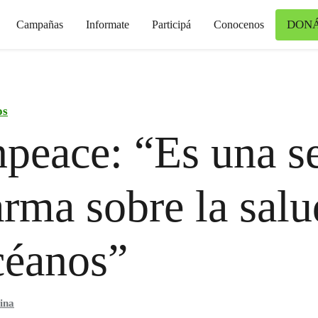
DON
Campañas
Informate
Participá
Conocenos
os
peace: “Es una s
arma sobre la salu
céanos”
ina