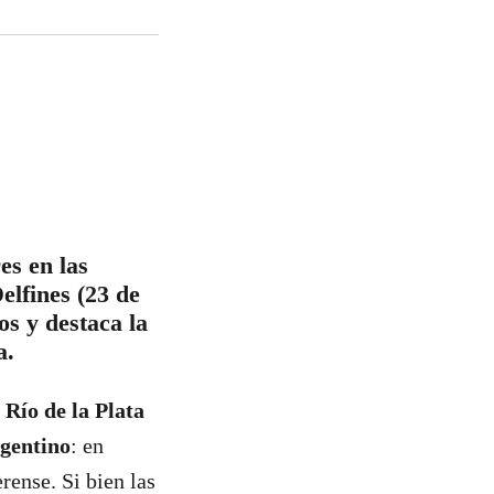
es en las
elfines (23 de
os y destaca la
a.
 Río de la Plata
rgentino
: en
rense. Si bien las