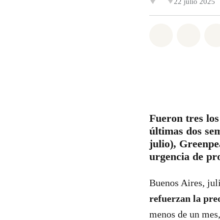
22 julio 2025
Share on Wh
Share 
Fueron tres los
últimas dos sem
julio), Greenpe
urgencia de pro
Buenos Aires, ju
refuerzan la pre
menos de un mes, 