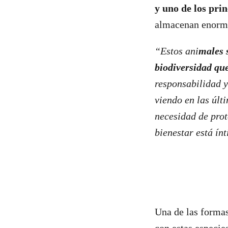
y uno de los pri
almacenan enorme
“Estos ani
males s
biodiversidad qu
responsabilidad y
viendo en las últ
necesidad de prot
bienestar está ín
Una de las formas