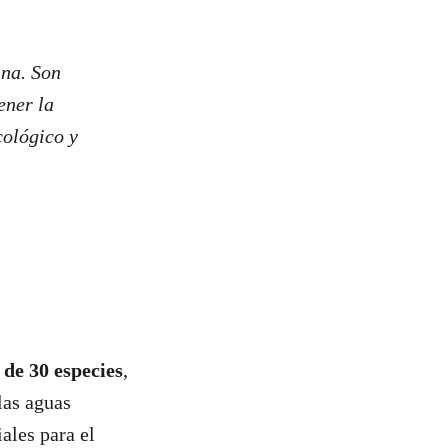
ina. Son
ener la
cológico y
 de 30 especies
,
las aguas
ales para el