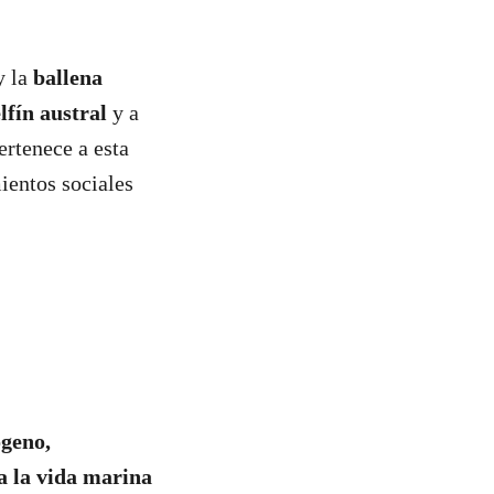
 la
ballena
lfín austral
y a
ertenece a esta
ientos sociales
ógeno,
a la vida marina