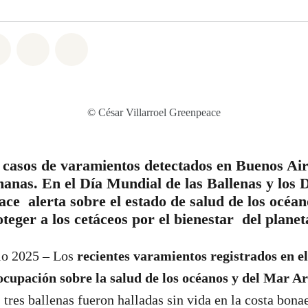
atsapp
on Facebook
Share on Twitter
Share via Email
Share on Bluesky
© César Villarroel Greenpeace
 casos de varamientos detectados en Buenos Air
anas. En el Día Mundial de las Ballenas y los D
ace alerta sobre el estado de salud de los océan
teger a los cetáceos por el bienestar del planet
lio 2025 – Los
recientes varamientos registrados en el
ocupación sobre la salud de los océanos y del Mar A
tres ballenas fueron halladas sin vida en la costa bonae