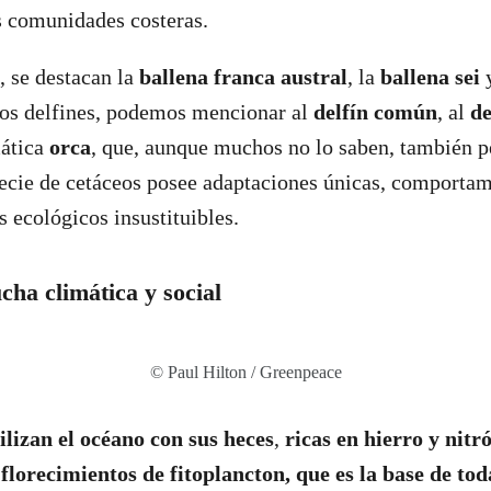
s comunidades costeras.
, se destacan la
ballena franca austral
, la
ballena sei
y
 los delfines, podemos mencionar al
delfín común
, al
de
mática
orca
, que, aunque muchos no lo saben, también p
ecie de cetáceos posee adaptaciones únicas, comportam
s ecológicos insustituibles.
ucha climática y social
© Paul Hilton / Greenpeace
ilizan el océano con sus heces
,
ricas en hierro y nitr
lorecimientos de fitoplancton, que es la base de tod