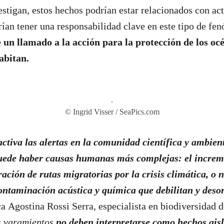
estigan, estos hechos podrían estar relacionados con ac
an tener una responsabilidad clave en este tipo de fe
un llamado a la acción para la protección de los océ
habitan.
.
© Ingrid Visser / SeaPics.com
tiva las alertas en la comunidad científica y ambient
puede haber causas humanas más complejas: el increme
ración de rutas migratorias por la crisis climática, o n
ntaminación acústica y química que debilitan y desor
ca
Agostina Rossi Serra, especialista en biodiversidad 
s varamientos
no deben interpretarse como hechos aisl