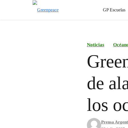
GP Escuelas
Noticias
Océan
Green
de al
los o
Prensa Argent