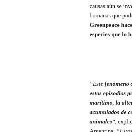
causas aún se inv
humanas que podrí
Greenpeace hace 
especies que lo 
“Este
fenómeno ac
estos episodios 
marítimo, la alte
acumulados de co
animales”
, expli
Argentina.
“Esto