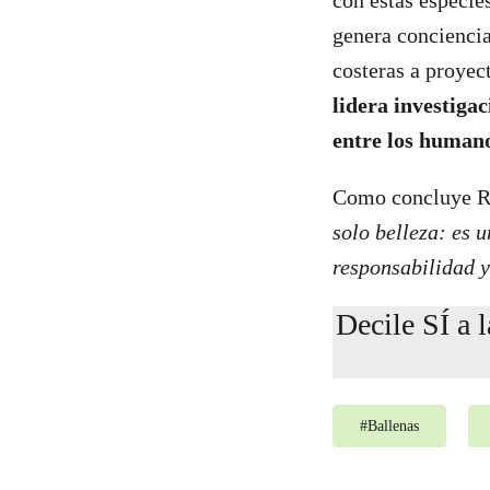
con estas especie
genera conciencia
costeras a proyec
lidera investiga
entre los humano
Como concluye R
solo belleza: es 
responsabilidad y
Decile SÍ a 
#
Ballenas