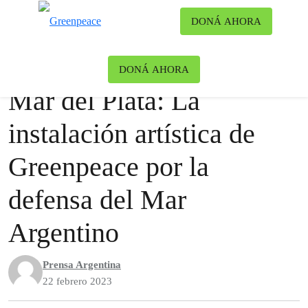
Ca
DONÁ AHORA
Menú
Noticias
Océanos
DONÁ AHORA
Mar del Plata: La
instalación artística de
Greenpeace por la
defensa del Mar
Argentino
Prensa Argentina
22 febrero 2023