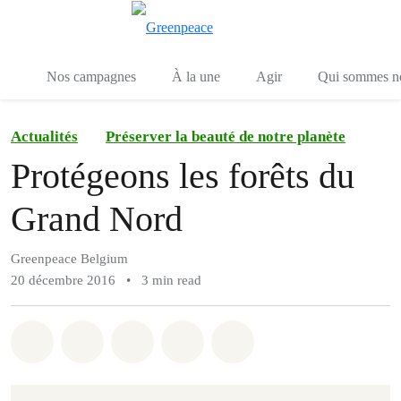
Toggle search
Menu
Nos campagnes
À la une
Agir
Qui sommes n
Actualités
Préserver la beauté de notre planète
Protégeons les forêts du
Grand Nord
Greenpeace Belgium
20 décembre 2016
•
3 min read
Share on Whatsapp
Share on Facebook
Share on Twitter
Share via Email
Share on Bluesky