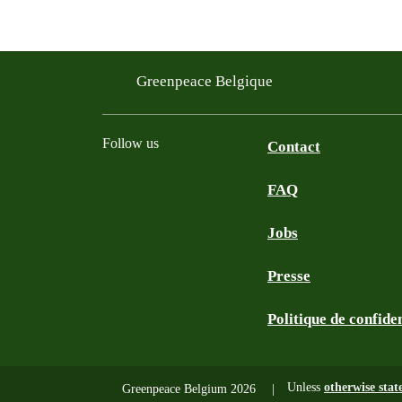
Greenpeace Belgique
Follow us
Contact
FAQ
Instagram
Facebook
Bluesky
TikTok
YouTube
Jobs
Presse
Politique de confiden
Unless
otherwise stat
Greenpeace Belgium 2026