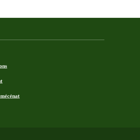
ions
nt
t mécénat