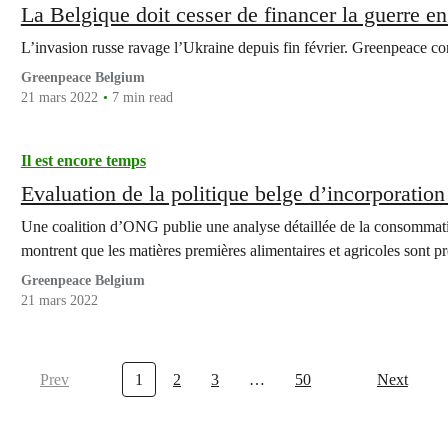
La Belgique doit cesser de financer la guerre e
L’invasion russe ravage l’Ukraine depuis fin février. Greenpeace c
Greenpeace Belgium
21 mars 2022
7 min read
Il est encore temps
Evaluation de la politique belge d’incorporatio
Une coalition d’ONG publie une analyse détaillée de la consommati
montrent que les matières premières alimentaires et agricoles son
Greenpeace Belgium
21 mars 2022
Prev
1
2
3
…
50
Next