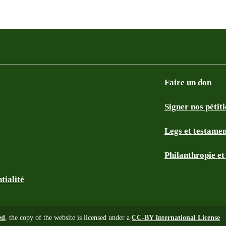
Faire un don
Signer nos pétit
Legs et testame
Philanthropie e
tialité
ed
, the copy of the website is licensed under a
CC-BY International License