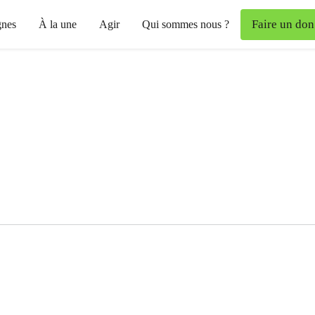
Faire un don
nes
À la une
Agir
Qui sommes nous ?