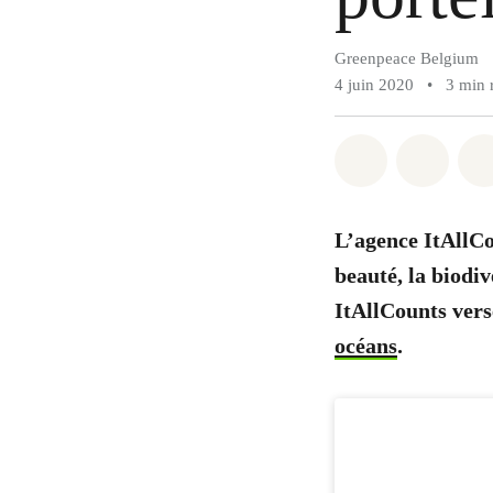
Greenpeace Belgium
4 juin 2020
•
3 min 
Share on Wh
Share 
L’agence ItAllCou
beauté, la biodiv
ItAllCounts ver
océans
.