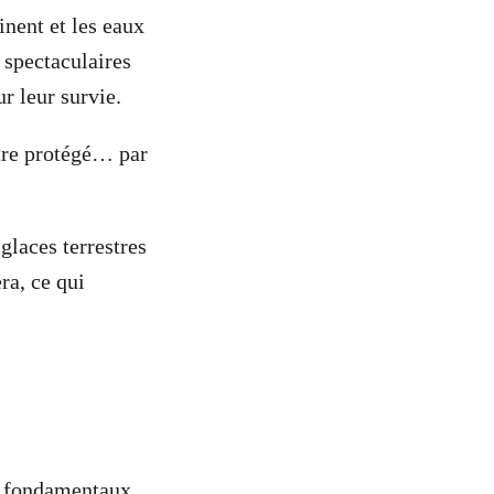
inent et les eaux
 spectaculaires
r leur survie.
être protégé… par
glaces terrestres
ra, ce qui
céans
ts fondamentaux