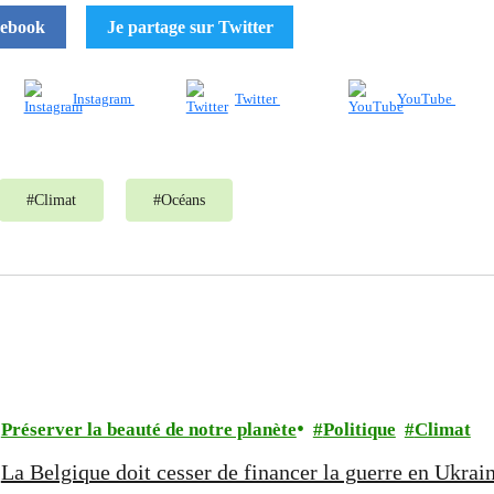
cebook
Je partage sur Twitter
Instagram
Twitter
YouTube
#
Climat
#
Océans
Préserver la beauté de notre planète
Politique
Climat
La Belgique doit cesser de financer la guerre en Ukrai