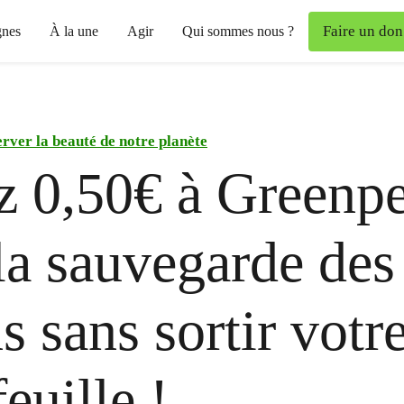
Faire un don
nes
À la une
Agir
Qui sommes nous ?
rver la beauté de notre planète
z 0,50€ à Greenp
la sauvegarde des
s sans sortir votr
euille !