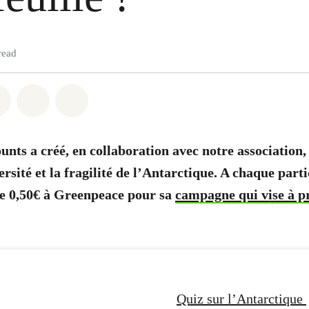
read
atsapp
on Facebook
Share on Twitter
Share via Email
Share on Bluesky
nts a créé, en collaboration avec notre association,
ersité et la fragilité de l’Antarctique. A chaque part
se 0,50€ à Greenpeace pour sa
campagne qui vise à pr
Quiz sur l’Antarctique