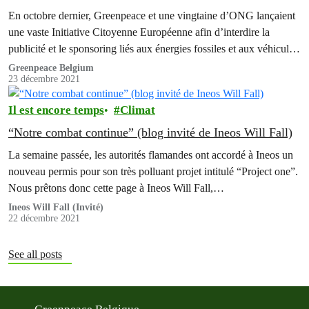
En octobre dernier, Greenpeace et une vingtaine d’ONG lançaient
une vaste Initiative Citoyenne Européenne afin d’interdire la
publicité et le sponsoring liés aux énergies fossiles et aux véhicules
qui en consomment. Grâce à votre aide, cette pétition a déjà
Greenpeace Belgium
23 décembre 2021
dépassé les 120 000 signatures. En cette fin d’année, revenons sur
quelques actions majeures qui ont…
Il est encore temps
Climat
“Notre combat continue” (blog invité de Ineos Will Fall)
La semaine passée, les autorités flamandes ont accordé à Ineos un
nouveau permis pour son très polluant projet intitulé “Project one”.
Nous prêtons donc cette page à Ineos Will Fall,…
Ineos Will Fall (Invité)
22 décembre 2021
See all posts