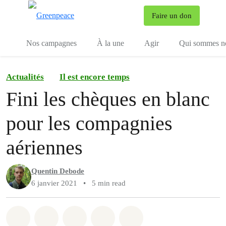
To
Faire un don
Menu
Nos campagnes
À la une
Agir
Qui sommes n
Actualités
Il est encore temps
Fini les chèques en blanc
pour les compagnies
aériennes
Quentin Debode
6 janvier 2021
•
5 min read
Share on Whatsapp
Share on Facebook
Share on Twitter
Share via Email
Share on Bluesky