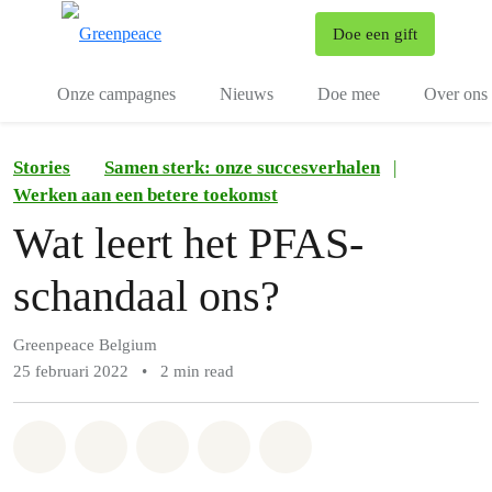
To
Doe een gift
Menu
Onze campagnes
Nieuws
Doe mee
Over ons
Stories
Samen sterk: onze succesverhalen
|
Werken aan een betere toekomst
Wat leert het PFAS-
schandaal ons?
Greenpeace Belgium
25 februari 2022
•
2 min read
Share on Whatsapp
Share on Facebook
Share on Twitter
Share via Email
Share on Bluesky