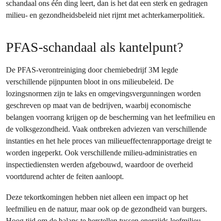
schandaal ons één ding leert, dan is het dat een sterk en gedragen
milieu- en gezondheidsbeleid niet rijmt met achterkamerpolitiek.
PFAS-schandaal als kantelpunt?
De PFAS-verontreiniging door chemiebedrijf 3M legde
verschillende pijnpunten bloot in ons milieubeleid. De
lozingsnormen zijn te laks en omgevingsvergunningen worden
geschreven op maat van de bedrijven, waarbij economische
belangen voorrang krijgen op de bescherming van het leefmilieu en
de volksgezondheid. Vaak ontbreken adviezen van verschillende
instanties en het hele proces van milieueffectenrapportage dreigt te
worden ingeperkt. Ook verschillende milieu-administraties en
inspectiediensten werden afgebouwd, waardoor de overheid
voortdurend achter de feiten aanloopt.
Deze tekortkomingen hebben niet alleen een impact op het
leefmilieu en de natuur, maar ook op de gezondheid van burgers.
Hoog tijd om de balans te herstellen tussen enerzijds leefmilieu,