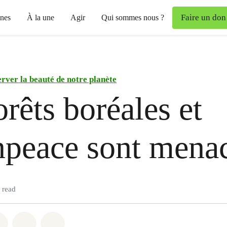
Faire un don
nes
À la une
Agir
Qui sommes nous ?
rver la beauté de notre planète
orêts boréales et
peace sont menac
 read
atsapp
on Facebook
Share on Twitter
Share via Email
Share on Bluesky