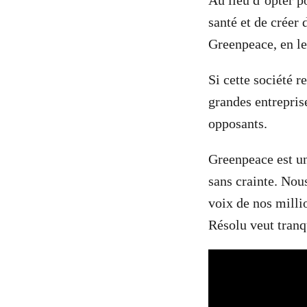
Au lieu d’opter p
santé et de créer
Greenpeace, en le
Si cette société r
grandes entrepris
opposants.
Greenpeace est u
sans crainte. Nous
voix de nos milli
Résolu veut tranq