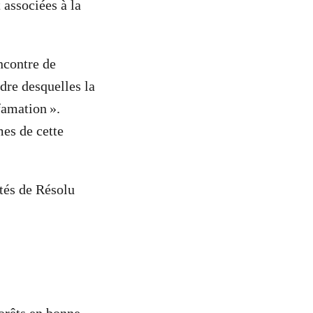
 associées à la
ncontre de
dre desquelles la
famation ».
es de cette
ités de Résolu