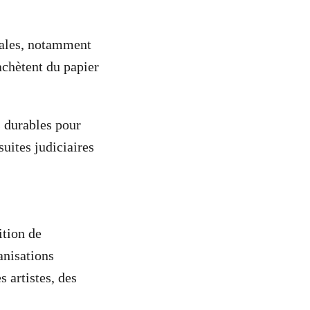
nales, notamment
chètent du papier
s durables pour
uites judiciaires
ition de
anisations
 artistes, des