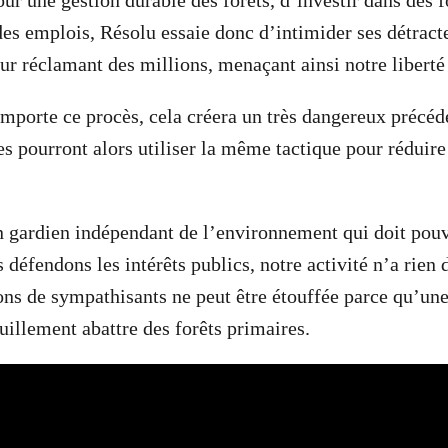
our une gestion durable des forêts, d’investir dans des 
 des emplois, Résolu essaie donc d’intimider ses détra
ur réclamant des millions, menaçant ainsi notre liberté
emporte ce procès, cela créera un très dangereux précéde
es pourront alors utiliser la même tactique pour réduire
n gardien indépendant de l’environnement qui doit pou
 défendons les intérêts publics, notre activité n’a rien 
ons de sympathisants ne peut être étouffée parce qu’u
uillement abattre des forêts primaires.