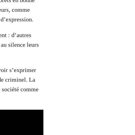
forêts en bonne
cteurs, comme
 d’expression.
nt : d’autres
 au silence leurs
voir s’exprimer
de criminel. La
ne société comme