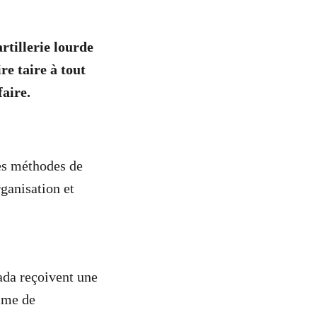
artillerie lourde
re taire à tout
 faire.
es méthodes de
rganisation et
ada reçoivent une
mme de