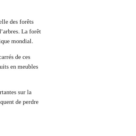
lle des forêts
’arbres. La forêt
tique mondial.
arrés de ces
duits en meubles
tantes sur la
squent de perdre