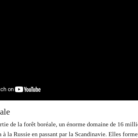
ale
artie de la forêt boréale, un énorme domaine de 16 mill
 à la Russie en passant par la Scandinavie. Elles form