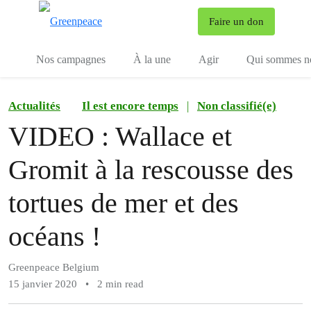
To
Faire un don
Menu
Nos campagnes
À la une
Agir
Qui sommes n
Actualités
Il est encore temps
|
Non classifié(e)
VIDEO : Wallace et
Gromit à la rescousse des
tortues de mer et des
océans !
Greenpeace Belgium
15 janvier 2020
•
2 min read