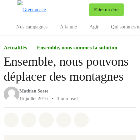
To
Faire un don
Menu
Nos campagnes
À la une
Agir
Qui sommes n
Actualités
Ensemble, nous sommes la solution
Ensemble, nous pouvons
déplacer des montagnes
Mathieu Soete
15 juillet 2016
•
3 min read
Share on Whatsapp
Share on Facebook
Share on Twitter
Share via Email
Share on Bluesky