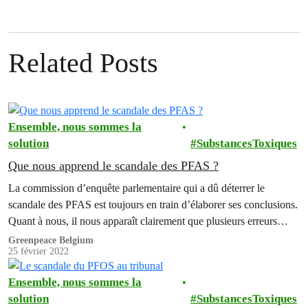
Related Posts
Ensemble, nous sommes la
solution
SubstancesToxiques
Que nous apprend le scandale des PFAS ?
La commission d’enquête parlementaire qui a dû déterrer le
scandale des PFAS est toujours en train d’élaborer ses conclusions.
Quant à nous, il nous apparaît clairement que plusieurs erreurs
majeures ont été commises dans cette histoire, raison pour laquelle
Greenpeace Belgium
25 février 2022
nous avons également porté l'affaire en justice.
Ensemble, nous sommes la
solution
SubstancesToxiques