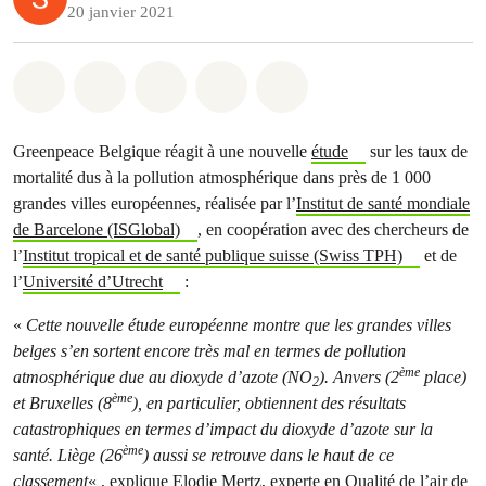
20 janvier 2021
Share on Whatsapp
Share on Facebook
Share on Twitter
Share via Email
Share on Bluesky
Greenpeace Belgique réagit à une nouvelle
étude
sur les taux de
mortalité dus à la pollution atmosphérique dans près de 1 000
grandes villes européennes, réalisée par l’
Institut de santé mondiale
de Barcelone (ISGlobal)
, en coopération avec des chercheurs de
l’
Institut tropical et de santé publique suisse (Swiss TPH)
et de
l’
Université d’Utrecht
:
«
Cette nouvelle étude européenne montre que les grandes villes
belges s’en sortent encore très mal en termes de pollution
ème
atmosphérique due au dioxyde d’azote (NO
). Anvers (2
place)
2
ème
et Bruxelles (8
), en particulier, obtiennent des résultats
catastrophiques en termes d’impact du dioxyde d’azote sur la
ème
santé. Liège (26
) aussi se retrouve dans le haut de ce
classement
« , explique Elodie Mertz, experte en Qualité de l’air de