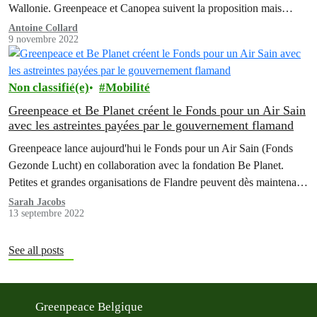
Wallonie. Greenpeace et Canopea suivent la proposition mais
insistent pour que cette…
Antoine Collard
9 novembre 2022
Non classifié(e)
Mobilité
Greenpeace et Be Planet créent le Fonds pour un Air Sain
avec les astreintes payées par le gouvernement flamand
Greenpeace lance aujourd'hui le Fonds pour un Air Sain (Fonds
Gezonde Lucht) en collaboration avec la fondation Be Planet.
Petites et grandes organisations de Flandre peuvent dès maintenant
faire appel à ce fonds et demander un soutien financier afin de
Sarah Jacobs
13 septembre 2022
développer un projet visant une meilleure qualité de l'air et un
cadre de vie plus…
See all posts
Greenpeace Belgique