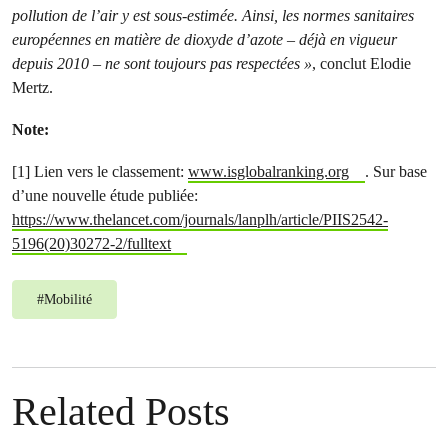
pollution de l’air y est sous-estimée. Ainsi, les normes sanitaires
européennes en matière de dioxyde d’azote – déjà en vigueur
depuis 2010 – ne sont toujours pas respectées »
, conclut Elodie
Mertz.
Note:
[1] Lien vers le classement:
www.isglobalranking.org
. Sur base
d’une nouvelle étude publiée:
https://www.thelancet.com/journals/lanplh/article/PIIS2542-
5196(20)30272-2/fulltext
#
Mobilité
Related Posts