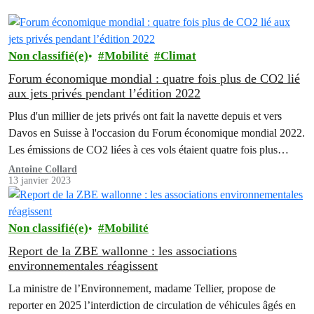
Non classifié(e)
Mobilité
Climat
Forum économique mondial : quatre fois plus de CO2 lié
aux jets privés pendant l’édition 2022
Plus d'un millier de jets privés ont fait la navette depuis et vers
Davos en Suisse à l'occasion du Forum économique mondial 2022.
Les émissions de CO2 liées à ces vols étaient quatre fois plus
élevées que ceux générés par les jets privés vers et depuis Davos
Antoine Collard
13 janvier 2023
lors d'une semaine moyenne. C'est ce que révèle…
Non classifié(e)
Mobilité
Report de la ZBE wallonne : les associations
environnementales réagissent
La ministre de l’Environnement, madame Tellier, propose de
reporter en 2025 l’interdiction de circulation de véhicules âgés en