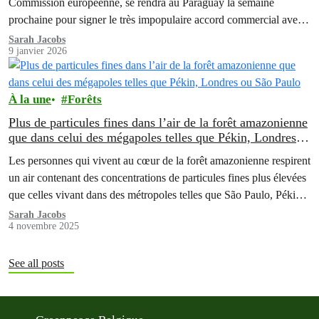
Commission européenne, se rendra au Paraguay la semaine
prochaine pour signer le très impopulaire accord commercial avec
le Mercosur, qui regroupe quatre pays d'Amérique du Sud.
Sarah Jacobs
9 janvier 2026
À la une
Forêts
Plus de particules fines dans l’air de la forêt amazonienne
que dans celui des mégapoles telles que Pékin, Londres
ou São Paulo
Les personnes qui vivent au cœur de la forêt amazonienne respirent
un air contenant des concentrations de particules fines plus élevées
que celles vivant dans des métropoles telles que São Paulo, Pékin
ou Londres.
Sarah Jacobs
4 novembre 2025
See all posts