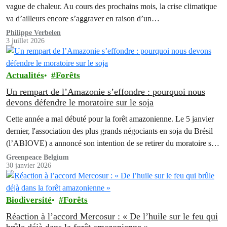
vague de chaleur. Au cours des prochains mois, la crise climatique
va d’ailleurs encore s’aggraver en raison d’un…
Philippe Verbelen
3 juillet 2026
Actualités
Forêts
Un rempart de l’Amazonie s’effondre : pourquoi nous
devons défendre le moratoire sur le soja
Cette année a mal débuté pour la forêt amazonienne. Le 5 janvier
dernier, l'association des plus grands négociants en soja du Brésil
(l’ABIOVE) a annoncé son intention de se retirer du moratoire sur
le soja. Cet accord, considéré comme un des boucliers les plus
Greenpeace Belgium
30 janvier 2026
efficaces pour protéger la forêt tropicale, risque soudainement de
disparaître.
Biodiversité
Forêts
Réaction à l’accord Mercosur : « De l’huile sur le feu qui