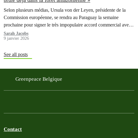
brûle déjà dans la forêt amazonienne »
Selon plusieurs médias, Ursula von der Leyen, présidente de la
Commission européenne, se rendra au Paraguay la semaine
prochaine pour signer le très impopulaire accord commercial avec
le Mercosur, qui regroupe quatre pays d'Amérique du Sud.
Sarah Jacobs
9 janvier 2026
See all posts
Greenpeace Belgique
Contact