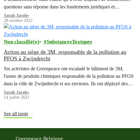
questions sans réponse dans les fondements juridiques et
environnementaux de la gestion du chantier d'Oosterweel. Avant
Sarah Jacobs
28 octobre 2022
de déterminer les prochaines étapes, la coalition, ainsi que son
conseiller, étudieront cet accord en détail dans les prochains…
Non classifié(e)
SubstancesToxiques
Action au siège de 3M, responsable de la pollution au
PFOS à Zwijndrecht
Six activistes de Greenpeace ont escaladé le bâtiment de 3M,
l'usine de produits chimiques responsable de la pollution au PFOS
dans la ville de Zwijndrecht et ses environs. Ils ont déployé des
banderoles, exigeant que l'entreprise indemnise les victimes de la
Sarah Jacobs
14 juillet 2021
pollution.
See all posts
Greenpeace Belgique