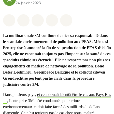
24 janvier 2023
Share on Whatsapp
Share on Facebook
Share on Twitter
Share via Email
Share on Bluesky
La multinationale 3M continue de nier sa responsabilité dans
le scandale environnemental de pollution aux PFAS. Même si
l’entreprise à annoncé la fin de sa production de PFAS d’ici fin
2025, elle ne reconnaît toujours pas l’impact sur la santé de ces
‘produits chimiques éternels’. Elle ne respecte pas non plus ses
engagements en matière de nettoyage de sa pollution. Bond
Beter Leefmilieu, Greenpeace Belgique et le collectif citoyen
Grondrecht se portent partie civile dans la procédure
judiciaire contre 3M.
Dans plusieurs pays,
et cela devrait bientôt être le cas aux Pays-Bas
, l’entreprise 3M a été condamnée pour crimes
environnementaux et doit faire face à des milliards de dollars
d’amende. Ce n’est toujours pas le cas chez nous, malgré