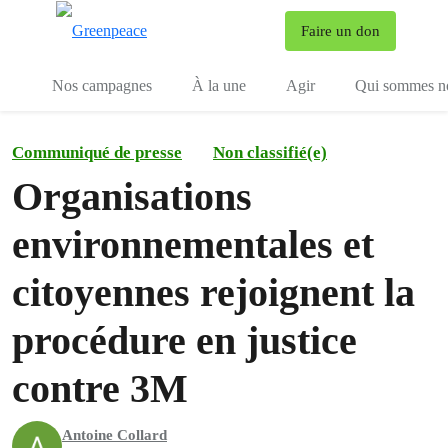
To
Faire un don
Menu
Nos campagnes
À la une
Agir
Qui sommes n
Communiqué de presse
Non classifié(e)
Organisations
environnementales et
citoyennes rejoignent la
procédure en justice
contre 3M
Antoine Collard