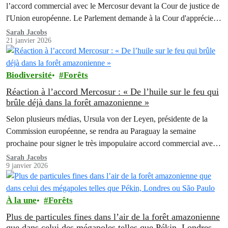
l’accord commercial avec le Mercosur devant la Cour de justice de
l'Union européenne. Le Parlement demande à la Cour d'apprécier
la compatibilité de cet accord avec les traités de l'Union
Sarah Jacobs
21 janvier 2026
européenne.
Biodiversité
Forêts
Réaction à l’accord Mercosur : « De l’huile sur le feu qui
brûle déjà dans la forêt amazonienne »
Selon plusieurs médias, Ursula von der Leyen, présidente de la
Commission européenne, se rendra au Paraguay la semaine
prochaine pour signer le très impopulaire accord commercial avec
le Mercosur, qui regroupe quatre pays d'Amérique du Sud.
Sarah Jacobs
9 janvier 2026
À la une
Forêts
Plus de particules fines dans l’air de la forêt amazonienne
que dans celui des mégapoles telles que Pékin, Londres