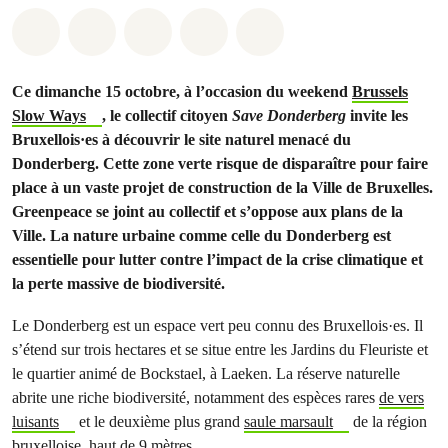
Share on Whatsapp
Share on Facebook
Share on Twitter
Share via Email
Share on Bluesky
Ce dimanche 15 octobre, à l’occasion du weekend
Brussels
Slow Ways
, le collectif citoyen
Save Donderberg
invite les
Bruxellois·es à découvrir le site naturel menacé du
Donderberg. Cette zone verte risque de disparaître pour faire
place à un vaste projet de construction de la Ville de Bruxelles.
Greenpeace se joint au collectif et s’oppose aux plans de la
Ville. La nature urbaine comme celle du Donderberg est
essentielle pour lutter contre l’impact de la crise climatique et
la perte massive de biodiversité.
Le Donderberg est un espace vert peu connu des Bruxellois·es. Il
s’étend sur trois hectares et se situe entre les Jardins du Fleuriste et
le quartier animé de Bockstael, à Laeken. La réserve naturelle
abrite une riche biodiversité, notamment des espèces rares
de vers
luisants
et le deuxième plus grand
saule marsault
de la région
bruxelloise, haut de 9 mètres.