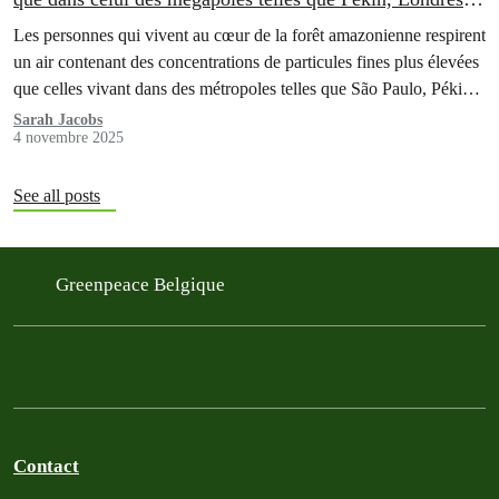
ou São Paulo
Les personnes qui vivent au cœur de la forêt amazonienne respirent
un air contenant des concentrations de particules fines plus élevées
que celles vivant dans des métropoles telles que São Paulo, Pékin
ou Londres.
Sarah Jacobs
4 novembre 2025
See all posts
Greenpeace Belgique
Contact