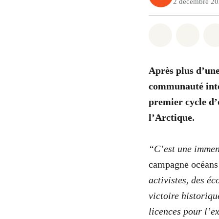
2 décembre 2
Share on Wh
Share 
Après plus d’une 
communauté inte
premier cycle d’
l’Arctique.
“C’est une immens
campagne océans
activistes, des é
victoire historiq
licences pour l’e