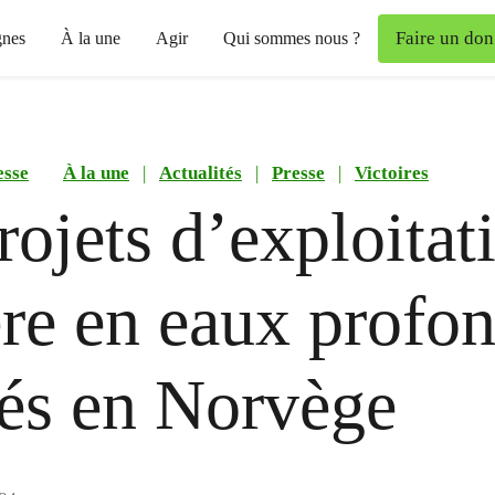
Faire un don
nes
À la une
Agir
Qui sommes nous ?
esse
À la une
|
Actualités
|
Presse
|
Victoires
rojets d’exploitat
re en eaux profo
és en Norvège