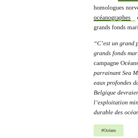
homologues norvég
océanographes
grands fonds mar
“C’est un grand p
grands fonds mar
campagne Océans 
parrainant Sea Mi
eaux profondes da
Belgique devraien
l’exploitation mi
durable des océan
#
Océans