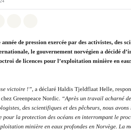
024
atsapp
on Facebook
Share on Twitter
Share via Email
Share on Bluesky
année de pression exercée par des activistes, des sci
rnationale, le gouvernement norvégien a décidé d’i
octroi de licences pour l’exploitation minière en ea
e victoire !”
, a déclaré Haldis Tjeldflaat Helle, respon
 chez Greenpeace Nordic.
“Après un travail acharné de
cologistes, des scientifiques et des pêcheurs, nous avon
ue pour la protection des océans en interrompant le proc
xploitation minière en eaux profondes en Norvège. La m