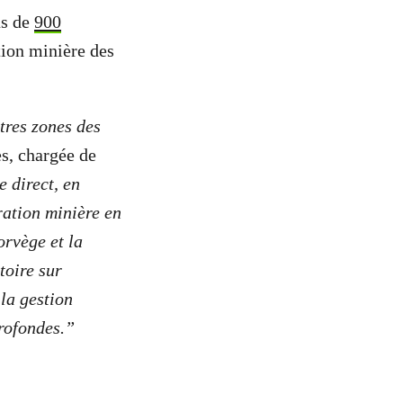
us de
900
tion minière des
tres zones des
s, chargée de
e direct, en
ation minière en
orvège et la
toire sur
la gestion
profondes.”