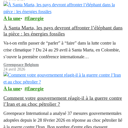
mauvaise nouvelle à la fois pour la transition énergétique, le climat,
mais aussi pour le contribuable.
À la une
Énergie
À Santa Marta, les pays devront affronter l’éléphant dans
la pièce : les énergies fossiles
Va-t-on enfin passer de “parler” à “faire” dans la lutte contre la
crise climatique ? Du 24 au 29 avril à Santa Marta, en Colombie,
s’ouvre la première conférence internationale…
Greenpeace Belgium
24 avril 2026
À la une
Énergie
Comment votre gouvernement réagit-il à la guerre contre
l’Iran et au choc pétrolier ?
Greenpeace International a analysé 37 mesures gouvernementales
adoptées depuis le 28 février 2026 en réponse au choc pétrolier lié
à la guerre contre l'Iran. Bon nombre d'entre elles risquent