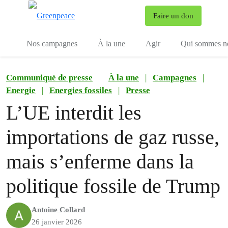
To
Faire un don
Menu
Nos campagnes
À la une
Agir
Qui sommes n
Communiqué de presse
À la une
|
Campagnes
|
Energie
|
Energies fossiles
|
Presse
L’UE interdit les
importations de gaz russe,
mais s’enferme dans la
politique fossile de Trump
Antoine Collard
26 janvier 2026