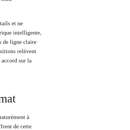
ails et ne
ique intelligente,
s de ligne claire
sitions relèvent
 accord sur la
imat
maturément à
frent de cette