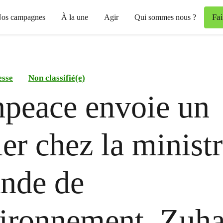
Fa
os campagnes
À la une
Agir
Qui sommes nous ?
esse
Non classifié(e)
peace envoie un
ier chez la minist
nde de
ironnement, Zuha