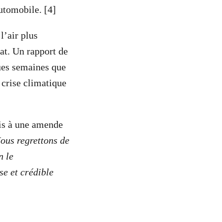
utomobile. [4]
l’air plus
at. Un rapport de
ues semaines que
a crise climatique
mis à une amende
ous regrettons de
n le
e et crédible