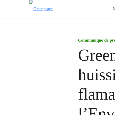
N
Communiqué de pr
Green
huiss
flama
l’Env