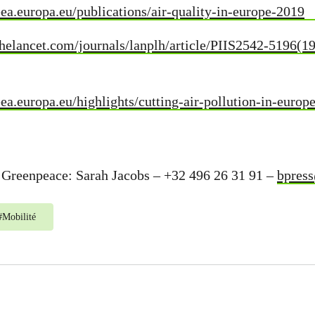
ea.europa.eu/publications/air-quality-in-europe-2019
helancet.com/journals/lanplh/article/PIIS2542-5196(19
ea.europa.eu/highlights/cutting-air-pollution-in-europ
e Greenpeace:
Sarah Jacobs – +32 496 26 31 91 –
bpres
#
Mobilité