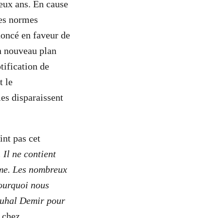
eux ans. En cause
des normes
ononcé en faveur de
n nouveau plan
otification de
 le
s disparaissent
nt pas cet
 Il ne contient
rme. Les nombreux
pourquoi nous
 Zuhal Demir pour
r chez