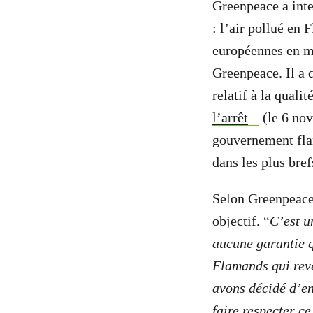
Greenpeace a inte
: l’air pollué en
européennes en m
Greenpeace. Il a 
relatif à la quali
l’arrêt
(le 6 no
gouvernement fla
dans les plus bref
Selon Greenpeace
objectif. “
C’est u
aucune garantie q
Flamands qui reve
avons décidé d’en
faire respecter c