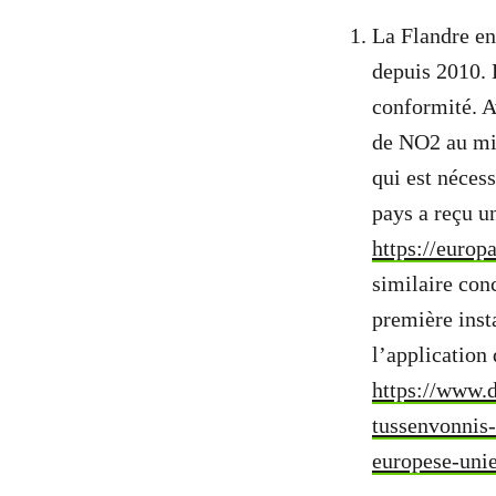
La Flandre en
depuis 2010. 
conformité. A
de NO
2
au mie
qui est nécess
pays a reçu u
https://euro
similaire conc
première inst
l’application
https://www.d
tussenvonnis-
europese-unie