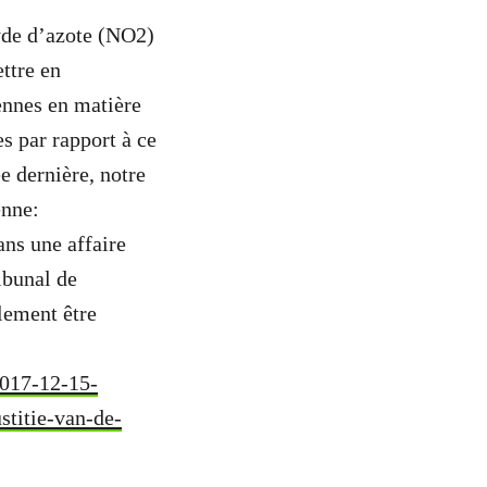
yde d’azote (NO
2
)
ttre en
ennes en matière
s par rapport à ce
e dernière, notre
enne:
ans une affaire
ribunal de
lement être
2017-12-15-
stitie-van-de-