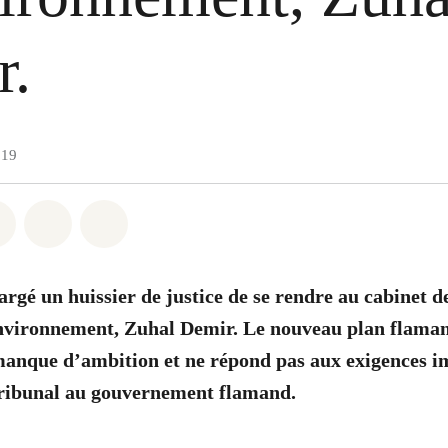
r.
019
atsapp
on Facebook
Share on Twitter
Share via Email
Share on Bluesky
rgé un huissier de justice de se rendre au cabinet d
vironnement, Zuhal Demir. Le nouveau plan flamand
 manque d’ambition et ne répond pas aux exigences i
tribunal au gouvernement flamand.