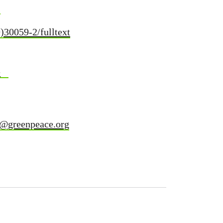
)30059-2/fulltext
e
s@greenpeace.org