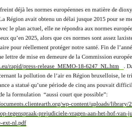
freint déjà les normes européennes en matière de diox
La Région avait obtenu un délai jusque 2015 pour se me
vec le plan actuel, elle ne répondra aux normes europé
ux qu’en 2025, alors que ces normes sont assez laxiste
aire pour réellement protéger notre santé. Fin de l’anné
ne lettre de mise en demeure de la Commission europé
pa.eu/rapid/press-release_MEMO-18-6247_NL.htm
. D
ernant la pollution de l’air en Région bruxelloise, le t
ance a statué qu’une période de cinq ans pouvait diffici
 de la formulation “aussi court que possible”:
ocuments.clientearth.org/wp-content/uploads/library/
op-tegenspraak-prejudiciele-vragen-aan-het-hof-van-ju
-ext-nl.pdf