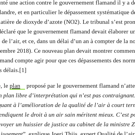
nté une action contre le gouvernement flamand il y a d
 Flandre, et en particulier le dépassement systématique 
atière de dioxyde d’azote (NO
2
). Le tribunal s’est pr
déclaré que le gouvernement flamand devait élaborer u
té de l’air, et ce, dans un délai d’un an à compter de la n
vembre 2018). Ce nouveau plan devait montrer comment
mand compte agir pour que ces dépassements des norme
s délais.[1]
, le
plan
proposé par le gouvernement flamand n’attei
n plan libre d’interprétation qui n’est pas contraignant.
uant à l’amélioration de la qualité de l’air à court te
ndiquent le droit à un air sain méritent mieux. C’est 
voyer un huissier de justice au cabinet de la ministre
e jugement
”, explique Joeri Thijs, expert Qualité de l’ai