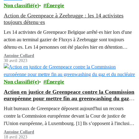
Non classifié(e)
Énergie
Action de Greenpeace à Zeebrugge : les 14 activistes
toujours détenu·es
Les 14 activistes de Greenpeace Belgique arrêté·es hier lors d'une
action au terminal gazier de Fluxys à Zeebrugge sont toujours
détenu·es. Les 14 personnes ont été placées hier en détention
judiciaire et ont déjà dû passer une nuit en prison. Elles ont été
Antoine Collard
30 avril 2023
interrogé·es ce matin.
Non classifié(e)
Énergie
Action en justice de Greenpeace contre la Commission
européenne pour mettre fin au greenwashing du gaz et
du nucléaire
Huit bureaux de Greenpeace déposent aujourd'hui un recours
contre la Commission européenne devant la Cour de justice de
l'Union européenne, à Luxembourg. [1] Ils s’opposent à l'inclusion
du gaz fossile et du nucléaire au sein de la taxonomie européenne
Antoine Collard
18 avril 2023
comme investissements durables, effective depuis l’année dernière.