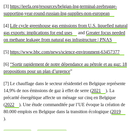
[3]
https://ieefa.org/resources/belgian-lng-terminal-zeebrugge-
supporting-year-round-russian-lng-supplies-non-european
[4]
Life cycle greenhouse gas emissions from U.S. liquefied natural
gas exports: implications for end uses
and
Greater focus needed
on methane leakage from natural gas infrastructure | PNAS
[5]
https://www.bbc.com/news/science-environment-63457377
[6]
“Sortir rapidement de notre dépendance au pétrole et au gaz: 18
propositions pour un plan d’urgence
”
[7] Le chauffage dans le secteur résidentiel en Belgique représente
14,9% de nos émissions de gaz à effet de serre (
2021
). La
précarité énergétique affecte un ménage sur cinq en Belgique
(
2022
). Une étude commanditée par l’UE évoque la création de
80.000 emplois en Belgique dans la transition écologique (
2019
).