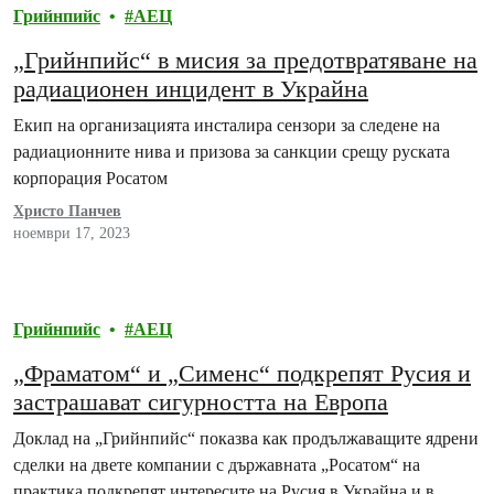
Грийнпийс
АЕЦ
„Грийнпийс“ в мисия за предотвратяване на
радиационен инцидент в Украйна
Екип на организацията инсталира сензори за следене на
радиационните нива и призова за санкции срещу руската
корпорация Росатом
Христо Панчев
ноември 17, 2023
Грийнпийс
АЕЦ
„Фраматом“ и „Сименс“ подкрепят Русия и
застрашават сигурността на Европа
Доклад на „Грийнпийс“ показва как продължаващите ядрени
сделки на двете компании с държавната „Росатом“ на
практика подкрепят интересите на Русия в Украйна и в