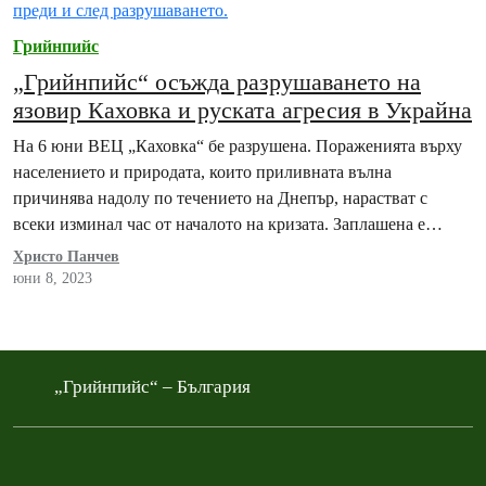
Грийнпийс
„Грийнпийс“ осъжда разрушаването на
язовир Каховка и руската агресия в Украйна
На 6 юни ВЕЦ „Каховка“ бе разрушена. Пораженията върху
населението и природата, които приливната вълна
причинява надолу по течението на Днепър, нарастват с
всеки изминал час от началото на кризата. Заплашена е
безопасността на Запорожката атомна централа..
Христо Панчев
юни 8, 2023
„Грийнпийс“ – България