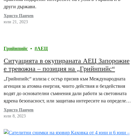
други държави.
Христо Панчев
юли 21, 2023
Грийнпийс
АЕЦ
Ситуацията в окупираната АЕЦ Запорожие
е тревожна – позиция на „Грийнпийс“
„Грийнпийс“ излиза с остър призив към Международната
агенция за атомна енергия, чиито действия и бездействия
водят до основателни съмнения дали работи за световната
ядрена безопасност, или защитава интересите на определени
свои партньори.
Христо Панчев
юли 8, 2023