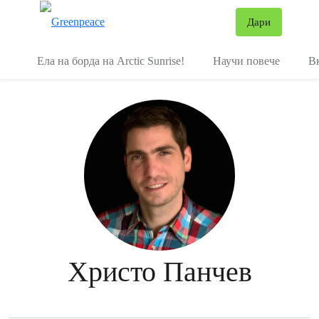
В
Дари
Меню
Ела на борда на Arctic Sunrise!
Научи повече
В
Христо Панчев