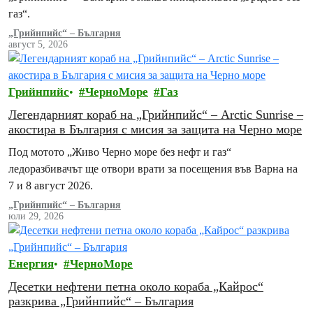
газ“.
„Грийнпийс“ – България
август 5, 2026
Грийнпийс
ЧерноМоре
Газ
Легендарният кораб на „Грийнпийс“ – Arctic Sunrise –
акостира в България с мисия за защита на Черно море
Под мотото „Живо Черно море без нефт и газ“
ледоразбивачът ще отвори врати за посещения във Варна на
7 и 8 август 2026.
„Грийнпийс“ – България
юли 29, 2026
Енергия
ЧерноМоре
Десетки нефтени петна около кораба „Кайрос“
разкрива „Грийнпийс“ – България