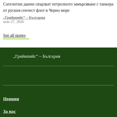
Сателитни данни свързват петролното замърсяване с танкера
от руския сенчест флот в Черно море
„Грийнпийс“ – България
юли 27, 2026
See all stories
„Грийнпийс“ – България
Новини
За нас