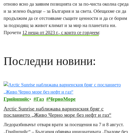
отново ясно да заявим позицията си за по-чиста околна среда
и за зелено бъдеще – за България и за света. Обещахме си да
продължим да се отстояваме същите ценности и да се борим
за подходящ за живот климат и за мир на планетата ни.
Прочети
12 неща от 2023 г., с които се гордеем
:
Последни новини:
Грийнпийс
Газ
ЧерноМоре
Arctic Sunrise наближава варненския бряг с
посланието „Живо Черно море без нефт и газ“
Ледоразбивачът отваря врати за посещения на 7 и 8 август.
„Грийнпийс“ – България обявява инициативата „Градове без