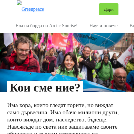
В
Дари
Меню
Ела на борда на Arctic Sunrise!
Научи повече
В
Кои сме ние?
Има хора, които гледат горите, но виждат
само дървесина. Има обаче милиони други,
които виждат дом, наследство, бъдеще.
Навсякъде по света ние защитаваме своите
общности и търсим отговорност от