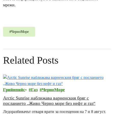
мрежи.
#
ЧерноМоре
Related Posts
Грийнпийс
Газ
ЧерноМоре
Arctic Sunrise наближава варненския бряг с
посланието „Живо Черно море без нефт и газ“
Ледоразбивачът отваря врати за посещения на 7 и 8 август.