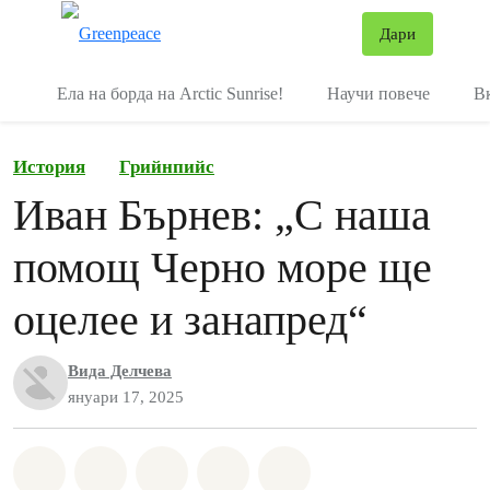
В
Дари
Меню
Ела на борда на Arctic Sunrise!
Научи повече
В
История
Грийнпийс
Иван Бърнев: „С наша
помощ Черно море ще
оцелее и занапред“
Вида Делчева
януари 17, 2025
Споделете на Whatsapp
Споделете на Facebook
Споделете на Twitter
Споделете чрез Email
Share on Bluesky