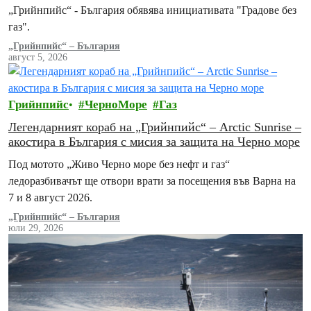
„Грийнпийс“ - България обявява инициативата "Градове без
газ".
„Грийнпийс“ – България
август 5, 2026
Грийнпийс
ЧерноМоре
Газ
Легендарният кораб на „Грийнпийс“ – Arctic Sunrise –
акостира в България с мисия за защита на Черно море
Под мотото „Живо Черно море без нефт и газ“
ледоразбивачът ще отвори врати за посещения във Варна на
7 и 8 август 2026.
„Грийнпийс“ – България
юли 29, 2026