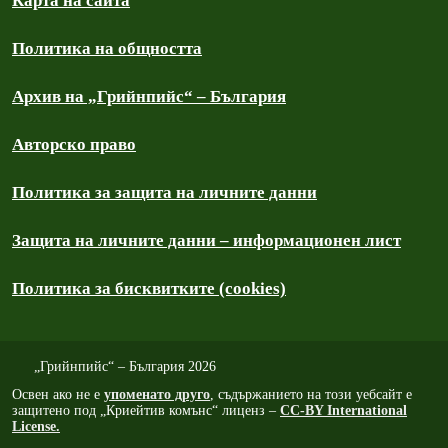
Карта на сайта
Политика на общността
Архив на „Грийнпийс“ – България
Авторско право
Политика за защита на личните данни
Защита на личните данни – информационен лист
Политика за бисквитките (cookies)
„Грийнпийс“ – България 2026
Освен ако не е
упоменато друго
, съдържанието на този уебсайт е
защитено под „Криейтив комънс“ лиценз –
CC-BY International
License.