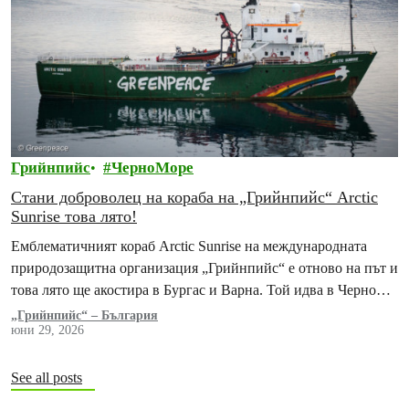
Грийнпийс
ЧерноМоре
Стани доброволец на кораба на „Грийнпийс“ Arctic
Sunrise това лято!
Емблематичният кораб Arctic Sunrise на международната
природозащитна организация „Грийнпийс“ е отново на път и
това лято ще акостира в Бургас и Варна. Той идва в Черно
море, за да напомни…
„Грийнпийс“ – България
юни 29, 2026
See all posts