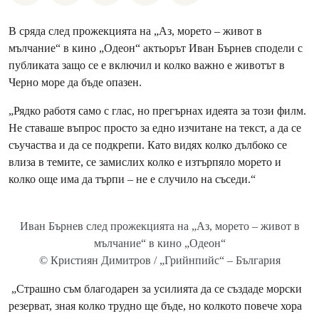
В сряда след прожекцията на „Аз, морето – живот в
мълчание“ в кино „Одеон“ актьорът Иван Бърнев сподели с
публиката защо се е включил и колко важно е животът в
Черно море да бъде опазен.
„Рядко работя само с глас, но прегърнах идеята за този филм.
Не ставаше въпрос просто за едно изчитане на текст, а да се
съучаства и да се подкрепи. Като видях колко дълбоко се
влиза в темите, се замислих колко е изтърпяло морето и
колко още има да търпи – не е случило на съседи.“
Иван Бърнев след прожекцията на „Аз, морето – живот в
мълчание“ в кино „Одеон“
© Кристиян Димитров / „Грийнпийс“ – България
„Страшно съм благодарен за усилията да се създаде морски
резерват, зная колко трудно ще бъде, но колкото повече хора