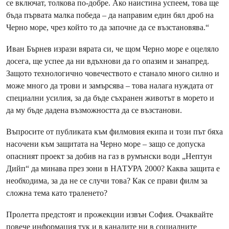
се включат, толкова по-добре. Ако наистина успеем, това ще
бъда първата малка победа – да направим един бял дроб на
Черно море, чрез който то да започне да се възстановява.“
Иван Бърнев изрази вярата си, че щом Черно море е оцеляло
досега, ще успее да ни вдъхнови да го опазим и занапред.
Защото технологично човечеството е станало много силно и
може много да трови и замърсява – това налага нуждата от
специални усилия, за да бъде съхранен животът в морето и
да му бъде дадена възможността да се възстанови.
Въпросите от публиката към филмовия екипа и този път бяха
насочени към защитата на Черно море – защо се допуска
опасният проект за добив на газ в румънски води „Нептун
Дийп“ да минава през зони в НАТУРА 2000? Каква защита е
необходима, за да не се случи това? Как се прави филм за
сложна тема като траленето?
Пролетта предстоят и прожекции извън София. Очаквайте
повече информация тук и в каналите ни в социалните